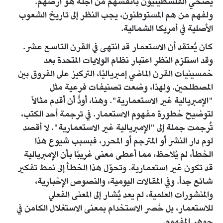
يضحي الفلسطينيون بأنفسهم من أجله هو أرضهم.
ولفهم من هم المستوطنون، يجب النظر إلى تاريخ الشعوب
الأصلية في أمريكا الشمالية.
كان يُعتقد أن الاستعمار قد انتهى في القرن التاسع عشر.
وقد استلزم النظر اعتبار نظام الولايات المتحدة بعد
خمسينيات القرن الماضي إمبرياليًا، التركيز على الفروق بين
المصطلحين. ولهذا، وضعت تصنيفات فرعية مثل
"الإمبريالية غير الاستعمارية". وهنا، أودُّ أن أقدم مثالاً
لتوضيح خطورة مفهوم الاستعمار. في ترجمة أحد الكتب،
تُرجمت جملة إلى "الإمبريالية غير الاستعمارية". لا أقصد
لوم دار النشر أو المترجم أو المحرر، فبسبب شيوع هذا
الخطأ، لم يُلاحظ، مما أعطى معنى غريبًا بأن الإمبريالية
قد تكون غير استعمارية. وتحوّل هذا الخطأ إلى نمط تفكير
شائع جداً. وفي المقالات اليومية، والنصوص الإخبارية،
والمنشورات العلمية، لم يعد يُشار إلى المعنى الفعلي
للاستعمار، بل حُصر الاستخدام بمعنى الاستغلال الكامن في
جوهر المفهوم.