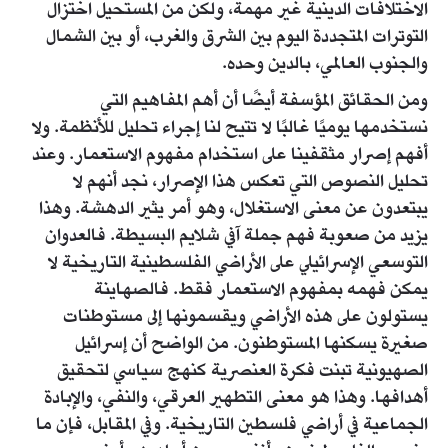
الاختلافات الدينية غير مهمة، ولكن من المستحيل اختزال
التوترات المتجددة اليوم بين الشرق والغرب، أو بين الشمال
والجنوب العالمي، بالدين وحده.
ومن الحقائق المؤسفة أيضًا أن أهم المفاهيم التي
نستخدمها يوميًا غالبًا لا تتيح لنا إجراء تحليل للأنظمة. ولا
أفهم إصرار مثقفينا على استخدام مفهوم الاستعمار. وعند
تحليل النصوص التي تعكس هذا الإصرار، نجد أنهم لا
يبتعدون عن معنى الاستغلال، وهو أمر يثير الدهشة. وهذا
يزيد من صعوبة فهم جملة آفي شلايم البسيطة. فالعدوان
التوسعي الإسرائيلي على الأراضي الفلسطينية التاريخية لا
يمكن فهمه بمفهوم الاستعمار فقط. فالصهاينة
يستولون على هذه الأراضي ويقسمونها إلى مستوطنات
صغيرة يسكنها المستوطنون. من الواضح أن إسرائيل
الصهيونية تبنت فكرة العنصرية كنهج سياسي لتحقيق
أهدافها. وهذا هو معنى التطهير العرقي، والنفي، والإبادة
الجماعية في أراضي فلسطين التاريخية. وفي المقابل، فإن ما