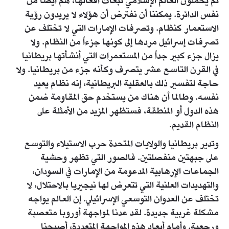
ثم يحمّلون العالم الإسلامي تبعات أفعالها، هم أيضاً من
نفس الدائرة. يمكننا أن نفترض أن هؤلاء لا يريدون رؤية
الاستعمار كنظام. وتصرفات الإمارات التي لا تختلف عن
تصرفات إسرائيل مردها إلى كونها جزءاً من النظام. ولا
يزال جزء كبير جداً من المستعمرات التي أنشأتها بريطانيا
في القرن التاسع عشر يتصرف وكأنه جزء من بريطانيا. ولا
حاجة لتفسير ذلك بالعقلية البريطانية، إنه نظام يعيد
نفسه. وطالما أن هناك من يستخدم حق المقاومة ضمن
هذه الدول أو المنطقة، فستظهر المزيد من الأمثلة على
النظام القديم.
وتدير بريطانيا والولايات المتحدة حرب الاستيلاء والتوسع
على جبهتين منفصلتين. فالصور التي تظهر وحشية
الجماعات الإرهابية المدعومة من الإمارات في السودان،
والتهديدات العلنية التي تتعرض لها نيجيريا بالاحتلال، لا
تختلف عن العدوان التوسعي الإسرائيلي. إن العالم يواجه
مشكلة غربية جديدة. لقد عدنا لمواجهة أوروبا متعصبة
ورجعية. وأمام أبعاد هذه المواجهة المتعددة، أصبحنا