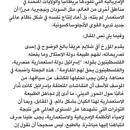
الإمبريالية التي تقودها بريطانيا والولايات المتحدة في
مناطق أخرى من العالم، مثل السودان ونيجيريا، مبرزًا أن
الاستعمار لم ينتهِ، بل أعاد إنتاج نفسه في شكل نظام عالمي
جديد تديره القوى الأنجلوساكسونية.
وفيما يلي نص المقال:
يقدم المؤرخ آفي شلايم عريفاً بالغ الوضوح في إحدى
تصريحاته، لفهم طبيعة دولة الاحتلال وما يفعله
الفلسطينيون بقوله: "إسرائيل دولة استعمارية عنصرية،
والفلسطينيون يحق لهم المقاومة". هذه الجملة واضحة في
معناها، ولكن يجب تحليلها للكشف عن سياقها، من
الموسف للأسف أن النقاشات المتعلقة بإسرائيل كانت تُدار
غالبًا حول المحور الديني، ما أدى إلى تجاهل الطبيعة
الاستعمارية لهذا الكيان بشكل دائم. في المقابل، وبما أن
التوترات التي نشهدها على المستوى العالمي هي نتيجة
لإحياء الأنظمة الإمبريالية والاستعمارية، يجب علينا صرف
انتباهنا إليها مباشرة. بالطبع، ليس صحيحاً أن نقول إن