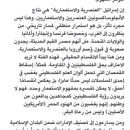
إن إسرائيل "العنصرية والاستعمارية" هي نتاج
الأنجلوساكسونيين العنصريين والاستعماريين. وهذا ليس
مجرد تأثر، بل هو استمرار منطقي لمسار تاريخي. من
ينظرون إلى الغرب، وخصوصًا فرنسا وإنجلترا وألمانيا
والولايات المتحدة، على أنهم مصدر القيم الحديثة، يجدون
صعوبة في قبول وُصم أوروبا بالعنصرية والاستعمارية.
ومن هنا يبدأ الانقسام الحقيقي. فهذه الفئة لا تريد
الاعتراف بحق الفلسطينيين في المقاومة. فمثلاً، إسقاط
القمصان التي تحمل ألوان العلم الفلسطيني بغضب في
إحدى المسلسلات ليس حدثًا عابرًا، بل يعكس انقسامًا
أعمق، لا يمكن تفسيره بمفهوم الاستعمار وحده. فهم لا
يريدون رؤية الفلسطينيين كمجاهدين يدافعون عن
وطنهم. إنهم يغضبون من الهنود الحمر (الأمريكيين
الأصليين) وليس من رعاة البقر.
ومن يسارعون إلى تصنيف الإمارات ضمن البلدان الإسلامية