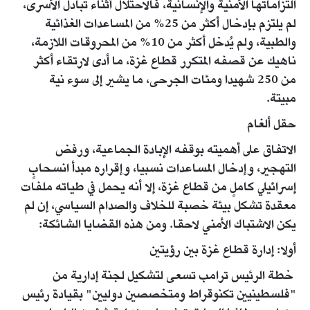
التزاماتها الأمنية والإنسانية، فالاحتلال أثناء تبادل الأسرى،
لم يلتزم بإدخال أكثر من 25% من المساعدات الغذائية
والطبية، ولم يُدخل أكثر من 10% من المحروقات اللازمة،
ناهيك عن قصفه المتكرر قطاع غزة، ما أدى لارتقاء أكثر
من 250 شهيدا ومئات الجرحى، ما يشير إلى سوء نية
مبيتة.
حقل ألغام
الاتفاق على أهميته بوقفه الإبادة الجماعية، ورفض
التهجير، وإدخال المساعدات نسبيا، وإقراره مبدأ انسحابٍ
إسرائيلي كاملٍ من قطاع غزة، إلا أنه يحمل في طياته ملفات
معقدة تشكل بيئة خصبة للخلاف والصدام السياسي، إن لم
يكن الاشتباك الأمني لاحقا. ومن هذه القضايا الشائكة:
أولا: إدارة قطاع غزة بين رؤيتين
خطة الرئيس ترامب تسعى لتشكيل لجنة إدارية من
"فلسطينيين تكنوقراط ومتخصصين دوليين" بقيادة رئيس