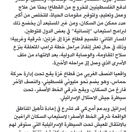
لدفع الفلسطينيين للخروج من القطاع؛ بحثا عن علاج
وعمل وتعليم، ولتوفير مقومات الحياة، للتخلص من أكبر
عدد ممكن من السكان، ومن غير المستبعد أن يخضع ذلك
لبرامج استيعاب "إنسانية" في بعض الدول للتوطين.
المسار الثاني: تقسيم قطاع غزة إلى غزتين: شرقية وغربية؛
وذلك في حال تعثر إنفاذ مراحل خطة ترامب المتعلقة بنزع
سلاح المقاومة، والوصاية الدولية، بعد الانتهاء من ملف
الأسرى الذي وصل إلى مراحله الأخيرة.
واقعيا النصف الغربي من قطاع غزة يقع تحت إدارة حركة
حماس، وهو يضم نحو مليونَي فلسطيني، والنصف الآخر
فارغ من السكان، ويقع شرقي الخط الأصفر، تحت
سيطرة جيش الاحتلال الإسرائيلي.
إسرائيل وبدعم أميركي قد تشرع في إعادة تأهيل المناطق
الواقعة شرقي الخط الأصفر؛ لاستيعاب السكان الراغبين
بالانتقال للعيش تحت السيطرة الإسرائيلية التي ستوفر لهم