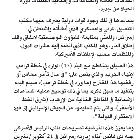
الخدمات العامة والمساعدات، وإمكانية استئناف دورة
الحياة من جديد.
يساعدها في ذلك وجود قوات دولية يشرف عليها مكتب
التنسيق المدني والعسكري الذي أنشأته واشنطن في
إسرائيل، والمعني بمتابعة الشؤون اللوجيستية لاتفاق وقف
إطلاق النار، وهو المكتب الذي انضمّ إليه عشرات الدول،
والمنظمات حسب الإعلانات الأميركية.
هذا السياق يتقاطع مع البند (17) الوارد في خطة ترامب
لإنهاء الحرب، والذي ينص على: "في حال تأخر حماس أو
رفضها هذا المقترح (ما ورد في خطة ترامب)، سيتم البدء
بتنفيذ ما سبق ذكره، بما في ذلك توسيع عملية المساعدات
الإنسانية في المناطق الخالية من الإرهاب (شرق الخط
الأصفر)، والتي يتم تسليمها من الجيش الإسرائيلي إلى قوة
الاستقرار الدولية".
وما يعزز هذه الفرضية تصريحات نائب الرئيس الأميركي
جيه دي فانس أثناء زيارته إسرائيل في 21 أكتوبر/تشرين