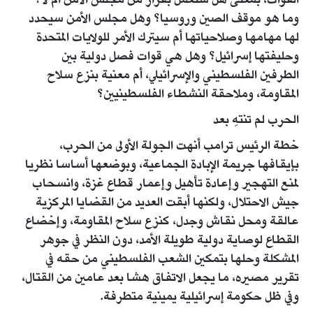
القوات، بمعنى هل ستعمل بقرار من مجلس الأمن أم لا؟
وما هو موقف الصين وروسيا؟ وهل مجلس الأمن سيحدد
لها مهامها وصلاحياتها أم سيترك الأمر للولايات المتحدة
وحليفتها إسرائيل؟ وهل هي قوات فصل دولية بين
الطرفين الفلسطيني والإسرائيلي، أم معنية بنزع سلاح
المقاومة، وملاحقة النشطاء الفلسطينيين؟
الحرب لم تنتهِ بعد
خطة الرئيس ترامب أنهت الجولة الأولى من الحرب،
بإيقافها جريمة الإبادة الجماعية، وبوضعها أساسا نظريا
لمنع التهجير وإعادة تأهيل وإعمار قطاع غزة، وانسحاب
جيش الاحتلال، ولكنها أبقت العديد من القضايا المركزية
عالقة ومحل نقاش وجدل، كنزع سلاح المقاومة، وإخضاع
القطاع لوصاية دولية طويلة الأمد، دون النظر في جوهر
المشكلة وحلها بتمكين الشعب الفلسطيني من حقه في
تقرير مصيره، ما يجعل الاتفاق هشا بعد عامين من القتال،
وفي ظل حكومة إسرائيلية يمينية متطرفة.