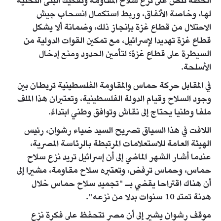
الخطة تنص على نزع سلاح المقاومة وتفكيك البنى التحتية
لها، وخاصة الأنفاق، وربط استكمال انسحاب جيش
الاحتلال من قطاع غزة بإنجاز ذلك، وضمانة ألا يشكل
قطاع غزة تهديدا لإسرائيل، مع تمكين القوات الدولية من
السيطرة على قطاع غزة؛ لتأمين الحدود ومنع إدخال
الأسلحة.
في المقابل حركة حماس والمقاومة الفلسطينية تربطان بين
وجود السلاح وقيام الدولة الفلسطينية، وتعتبران هذا الملف
ملفا وطنيا يحتاج إلى نقاش وتوافق وطني ابتداءً.
اللافت في هذا السياق تصريح السيد ضياء رشوان، رئيس
الهيئة العامة للاستعلامات المرتبطة بالرئاسة المصرية،
عندما أشار الشهر الماضي إلى أن إسرائيل تريد نزع سلاح
حماس، وحماس ترفض، وتعتبره سلاح مقاومة، مشيرا إلى
أن هناك اقتراحا يقضي بـ "تجميد سلاح حماس خلال
هدنة تمتد 10 سنوات بدلا من نزعه".
موقف رشوان يشير إلى أن مصر تتحفظ على فكرة نزع