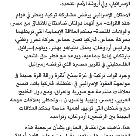
الإسرائيلي، وفي أروقة الأمم المتحدة.
الاحتلال الإسرائيلي يرفض مشاركة تركيا، وقطر في قوام
هذه القوات- مع أنهما دولتان ضامنتان للاتفاق مع مصر،
والولايات المتحدة- بحكم العلاقة الإيجابية التي تربطهما
بحركة حماس، فتركيا تعتبر حماس حركة تحرر وطني،
والرئيس أردوغان، يصف نتنياهو بهتلر، ويتهم إسرائيل
بارتكاب إبادة جماعية، ويدعم مع قطر حق الشعب
الفلسطيني في تقرير مصيره الذي ترفضه إسرائيل.
وجود قوات تركية في غزة يمنح أنقرة ورقة قوة جديدة في
مواجهة النفوذ الإسرائيلي في المنطقة، فتركيا باتت تتمتع
بعلاقات متقدمة مع سوريا، والعراق، ومع دول الخليج
العربي، ومصر، وليبيا، والسودان..، وتحظى بعلاقات مهمة
مع واشنطن التي توليها أهمية خاصة بحكم العلاقات
الجيدة بين الرئيسين؛ أردوغان، وترامب.
هذا، ناهيك عن النقاش الجاري بشأن مرجعية هذه