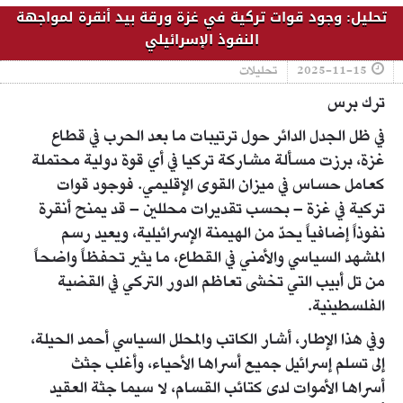
تحليل: وجود قوات تركية في غزة ورقة بيد أنقرة لمواجهة
النفوذ الإسرائيلي
2025-11-15
تحليلات
ترك برس
في ظل الجدل الدائر حول ترتيبات ما بعد الحرب في قطاع
غزة، برزت مسألة مشاركة تركيا في أي قوة دولية محتملة
كعامل حساس في ميزان القوى الإقليمي. فوجود قوات
تركية في غزة – بحسب تقديرات محللين – قد يمنح أنقرة
نفوذاً إضافياً يحدّ من الهيمنة الإسرائيلية، ويعيد رسم
المشهد السياسي والأمني في القطاع، ما يثير تحفظاً واضحاً
من تل أبيب التي تخشى تعاظم الدور التركي في القضية
الفلسطينية.
وفي هذا الإطار، أشار الكاتب والمحلل السياسي أحمد الحيلة،
إلى تسلم إسرائيل جميع أسراها الأحياء، وأغلب جثث
أسراها الأموات لدى كتائب القسام، لا سيما جثة العقيد