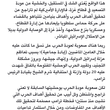
هذا الواقع يُغذي الشك في المستقبل، والخشية من عودة
التصعيد في قطاع غزة، فالإدارة الأميركية لم تتراجع عن
تحقيق أهداف الحرب وأهداف بنيامين نتنياهو بالقضاء
على حركة حماس سلطويا بإبعادها عن إدارة القطاع،
وعسكريا بنزع سلاحها، وأخذ غزة إلى الوصاية الدولية بديلا
عن الاحتلال الإسرائيلي المباشر.
ربما هناك صعوبة لعودة الحرب على نسق ما كانت عليه
خلال العامين الماضيين (إبادة جماعية)؛ بسبب تعاظم
عزلة إسرائيل الدولية، وإنهاك جيشها، وبروز مشكلة
التجنيد، وتقييد الحرب الوحشية المفتوحة باتفاق شهدت
عليه 20 دولة وازنة في احتفالية شرم الشيخ بقيادة الرئيس
ترامب.
لكن صعوبة عودة الحرب بوحشيتها السابقة لا تعني
تراجع واشنطن وتل أبيب عن تحقيق أهداف الحرب التي
نشبت منذ سنتين؛ فخطة ترامب مصمَمة لتحقيق تلك
الأهداف عبر المفاوضات، ومن خلال استثمار تداعيات