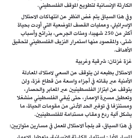
الكارثة الإنسانية لتطويع الموقف الفلسطيني.
وفي هذا السياق يتم غض النظر عن انتهاكات الاحتلال
الإسرائيلي، وعمليات القصف الموضعية التي أودت بحياة
أكثر من 250 شهيدا، ومئات الجرحى، بذرائع وأسباب
شتى، والمقصود منها استمرار النزيف الفلسطيني لتحقيق
الأهداف.
غزة غزتان: شرقية وغربية
الاحتلال بطبعه لن يتوقف عن السعي لامتلاك المعادلة
الأمنية عبر بقائه في أجزاء واسعة من قطاع غزة، ولن
يتوقف عن ابتزاز الفلسطينيين عبر المعابر والحصار،
وتعطيل مسيرة الإعمار، حتى يُبقي الفلسطيني منشغلا
ومستنزفا في توفير الحد الأدنى من مقومات الحياة، ما
يشكل آلية ردع وعقاب مستدامة للفلسطينيين.
في هذا السياق، قد يلجأ الاحتلال للعمل في مسارين متوازيين:
المسار الأول: استثمار الكارثة الإنسانية، وتعطيل الإعمار