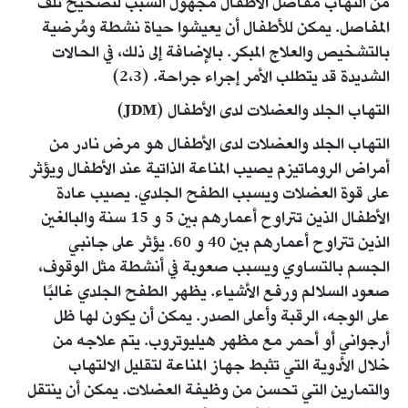
من التهاب مفاصل الأطفال مجهول السبب لتصحيح تلف
المفاصل. يمكن للأطفال أن يعيشوا حياة نشطة ومُرضية
بالتشخيص والعلاج المبكر. بالإضافة إلى ذلك، في الحالات
الشديدة قد يتطلب الأمر إجراء جراحة. (2،3)
التهاب الجلد والعضلات لدى الأطفال (JDM)
التهاب الجلد والعضلات لدى الأطفال هو مرض نادر من
أمراض الروماتيزم يصيب المناعة الذاتية عند الأطفال ويؤثر
على قوة العضلات ويسبب الطفح الجلدي. يصيب عادة
الأطفال الذين تتراوح أعمارهم بين 5 و 15 سنة والبالغين
الذين تتراوح أعمارهم بين 40 و 60. يؤثر على جانبي
الجسم بالتساوي ويسبب صعوبة في أنشطة مثل الوقوف،
صعود السلالم ورفع الأشياء. يظهر الطفح الجلدي غالبًا
على الوجه، الرقبة وأعلى الصدر. يمكن أن يكون لها ظل
أرجواني أو أحمر مع مظهر هيليوتروب. يتم علاجه من
خلال الأدوية التي تثبط جهاز المناعة لتقليل الالتهاب
والتمارين التي تحسن من وظيفة العضلات. يمكن أن ينتقل