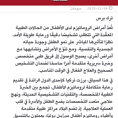
2025-12-18
منوعات
ترك برس
تُعدّ أمراض الروماتيزم لدى الأطفال من الحالات الطبية
المعقّدة التي تتطلب تشخيصًا دقيقًا ورعاية طويلة الأمد،
نظرًا لتأثيرها المباشر على نمو الطفل وجودة حياته
الجسدية والنفسية. ومع تنوّع الأعراض وتشابهها مع
أمراض أخرى، يصبح الوصول إلى فريق طبي متخصص
وخبرة سريرية متقدمة أمرًا حاسمًا لضمان التشخيص
الصحيح والعلاج الفعّال في الوقت المناسب.
في هذا السياق، برزت تركيا كإحدى الدول الرائدة في تقديم
رعاية متكاملة لروماتيزم الأطفال، تجمع بين الخبرة
الطبية المتخصصة، والتقنيات التشخيصية الحديثة، ونهج
علاجي متعدد التخصصات يضع الطفل والأسرة في قلب
العملية العلاجية. إذ تضم البلاد مراكز طبية متقدمة
وأطباء روماتيزم أطفال مدرَّبين دوليًا، يعملون بالتنسيق