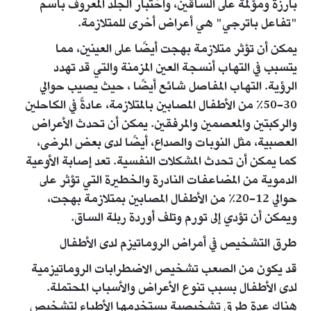
بارزة ومؤلمة على الساقين، واختبار الجلد المعروف باسم
"تفاعل باترجي" هي أعراض أخرى للمتلازمة.
يمكن أن تؤثر متلازمة بهجت أيضًا على العينين، مما
يتسبب في التهاب أنسجة العين المزمنة والتي قد تهدد
الرؤية. التهاب المفاصل شائع أيضًا ، حيث يصيب حوالي
30-50٪ من الأطفال المصابين بالمتلازمة، عادةً في الكاحلين
والركبتين والمعصمين والمرفقين. يمكن أن تحدث الأعراض
العصبية، مثل النوبات والصداع، أيضًا لدى بعض المرضى،
كما يمكن أن تحدث المشكلات النفسية. تعد إصابة الأوعية
الدموية من المضاعفات النادرة والخطيرة التي تؤثر على
حوالي 12-20٪ من الأطفال المصابين بمتلازمة بهجت،
ويمكن أن تؤدي إلى تورم وتلف أوردة ربلة الساق.
طرق التشخيص في أمراض الروماتيزم لدى الأطفال
قد يكون من الصعب تشخيص الاضطرابات الروماتيزمية
لدى الأطفال بسبب تنوع الأعراض والأسباب المحتملة.
هناك عدة طرق تشخيصية يستخدمها الأطباء لتشخيص