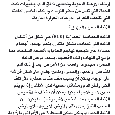
إرخاء الأوعية الدموية وتحسين تدفق الدم، وتغييرات نمط
الحياة التي تقلل من خطر النوبات وارتداء الملابس الدافئة
التي تتجنب التعرض لدرجات الحرارة الباردة.
الذئبة الحمراء الجهازية
الذئبة الحمامية الجهازية (SLE) هي شكل من أشكال
الذئبة التي تصادف بشكل متكرر. يتميز بوجود أجسام
مضادة غير طبيعية تهاجم الخلايا والأنسجة السليمة، مما
يؤدي إلى التهاب وتلف الأنسجة. يسبب مرض الذئبة
الحمراء مجموعة واسعة من الأعراض، بما في ذلك آلام
المفاصل، والتعب، والحمى، وطفح جلدي على شكل فراشة
على الوجه. يمكن أن يسبب مضاعفات خطيرة مثل تلف
الكلى وفقر الدم ومشاكل عصبية لدى الأطفال إذا لم يتم
تحديدها وعلاجها مبكرًا. يمكن أن تختلف شدة مرض
الذئبة الحمراء من شخص لآخر، وغالبًا ما يكون من
الصعب التنبؤ بمدى تقدم المرض. لا يوجد علاج لمرض
الذئبة الحمراء، ولكن يمكن السيطرة على الأعراض بالأدوية