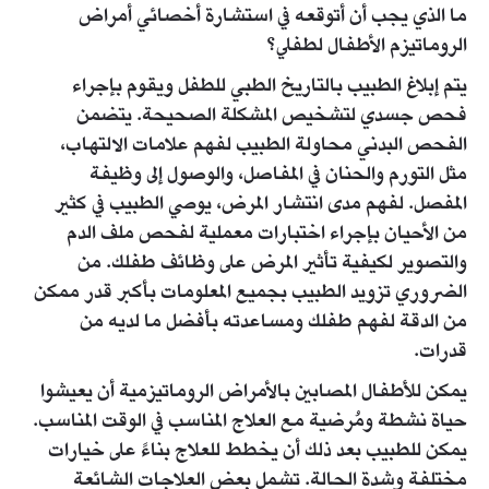
ما الذي يجب أن أتوقعه في استشارة أخصائي أمراض
الروماتيزم الأطفال لطفلي؟
يتم إبلاغ الطبيب بالتاريخ الطبي للطفل ويقوم بإجراء
فحص جسدي لتشخيص المشكلة الصحيحة. يتضمن
الفحص البدني محاولة الطبيب لفهم علامات الالتهاب،
مثل التورم والحنان في المفاصل، والوصول إلى وظيفة
المفصل. لفهم مدى انتشار المرض، يوصي الطبيب في كثير
من الأحيان بإجراء اختبارات معملية لفحص ملف الدم
والتصوير لكيفية تأثير المرض على وظائف طفلك. من
الضروري تزويد الطبيب بجميع المعلومات بأكبر قدر ممكن
من الدقة لفهم طفلك ومساعدته بأفضل ما لديه من
قدرات.
يمكن للأطفال المصابين بالأمراض الروماتيزمية أن يعيشوا
حياة نشطة ومُرضية مع العلاج المناسب في الوقت المناسب.
يمكن للطبيب بعد ذلك أن يخطط للعلاج بناءً على خيارات
مختلفة وشدة الحالة. تشمل بعض العلاجات الشائعة