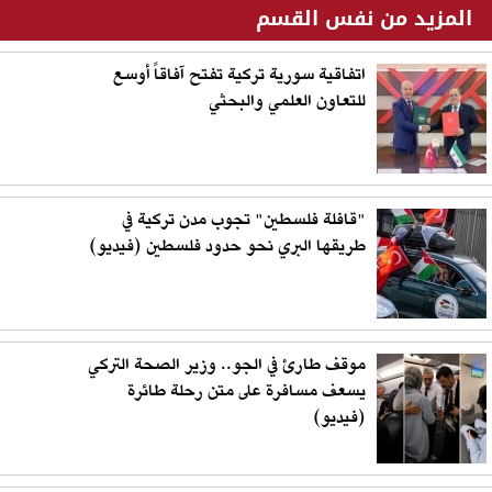
المزيد من نفس القسم
اتفاقية سورية تركية تفتح آفاقاً أوسع
للتعاون العلمي والبحثي
"قافلة فلسطين" تجوب مدن تركية في
طريقها البري نحو حدود فلسطين (فيديو)
موقف طارئ في الجو.. وزير الصحة التركي
يسعف مسافرة على متن رحلة طائرة
(فيديو)