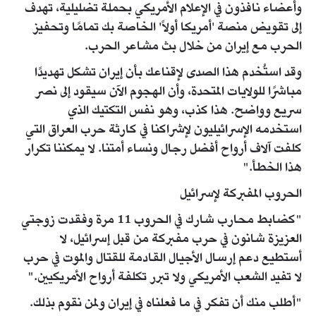
وأعضاء نافذون في الإعلام الأمريكي بحملة تضليلية، تهدف
إلى تقويض منصة 'أمريكا أولاً' الخاصة بك تمامًا وتحفيز
الحرب مع إيران من خلال بث مشاعر الحرب.
وقد استُخدم هذا الصدى لإقناعك بأن إيران تشكل تهديدًا
مباشرًا للولايات المتحدة، وأن الهجوم الآن سيقود إلى نصر
سريع وواضح. هذا كذب، وهو نفس التكتيك الذي
استخدمه الإسرائيليون لإشراكنا في كارثة حرب العراق التي
كلفت آلاف أرواح أفضل رجال ونساء أمتنا. لا يمكننا تكرار
هذا الخطأ."
الحروب المفبركة لإسرائيل
"كضابط محارب شارك في الحروب 11 مرة وفقدت زوجتي
العزيزة شانون في حرب مفبركة من قبل إسرائيل، لا
أستطيع دعم إرسال الأجيال القادمة للقتال والموت في حرب
لا تفيد الشعب الأمريكي ولا تبرر تكلفة أرواح الأمريكيين."
"أطلب منك أن تفكر في ما فعلناه في إيران ولمن نقوم بذلك.