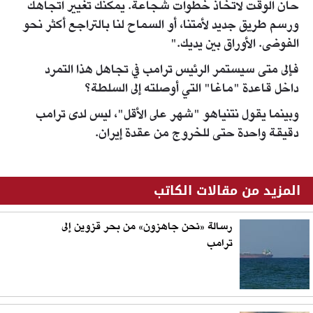
حان الوقت لاتخاذ خطوات شجاعة. يمكنك تغيير اتجاهك
ورسم طريق جديد لأمتنا، أو السماح لنا بالتراجع أكثر نحو
الفوضى. الأوراق بين يديك."
فإلى متى سيستمر الرئيس ترامب في تجاهل هذا التمرد
داخل قاعدة "ماغا" التي أوصلته إلى السلطة؟
وبينما يقول نتنياهو "شهر على الأقل"، ليس لدى ترامب
دقيقة واحدة حتى للخروج من عقدة إيران.
المزيد من مقالات الكاتب
رسالة «نحن جاهزون» من بحر قزوين إلى
ترامب