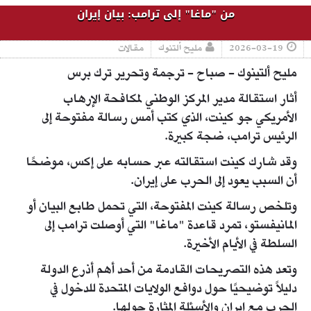
من "ماغا" إلى ترامب: بيان إيران
2026-03-19
مليح ألتنوك
مقالات
مليح ألتينوك - صباح - ترجمة وتحرير ترك برس
أثار استقالة مدير المركز الوطني لمكافحة الإرهاب
الأمريكي جو كينت، الذي كتب أمس رسالة مفتوحة إلى
الرئيس ترامب، ضجة كبيرة.
وقد شارك كينت استقالته عبر حسابه على إكس، موضحًا
أن السبب يعود إلى الحرب على إيران.
وتلخص رسالة كينت المفتوحة، التي تحمل طابع البيان أو
المانيفستو، تمرد قاعدة "ماغا" التي أوصلت ترامب إلى
السلطة في الأيام الأخيرة.
وتعد هذه التصريحات القادمة من أحد أهم أذرع الدولة
دليلاً توضيحيًا حول دوافع الولايات المتحدة للدخول في
الحرب مع إيران والأسئلة المثارة حولها.