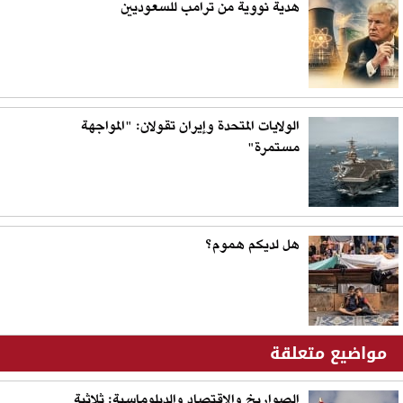
هدية نووية من ترامب للسعوديين
الولايات المتحدة وإيران تقولان: "المواجهة
مستمرة"
هل لديكم هموم؟
مواضيع متعلقة
الصواريخ والاقتصاد والدبلوماسية: ثلاثية