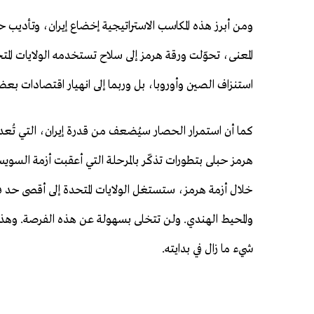
ومن أبرز هذه المكاسب الاستراتيجية إخضاع إيران، وتأديب حل
المعنى، تحوّلت ورقة هرمز إلى سلاح تستخدمه الولايات المتح
استنزاف الصين وأوروبا، بل وربما إلى انهيار اقتصادات بع
كما أن استمرار الحصار سيُضعف من قدرة إيران، التي تُعد 
هرمز حبلى بتطورات تذكّر بالمرحلة التي أعقبت أزمة السوي
خلال أزمة هرمز، ستستغل الولايات المتحدة إلى أقصى حد ف
والمحيط الهندي. ولن تتخلى بسهولة عن هذه الفرصة. وهذا 
شيء ما زال في بدايته.