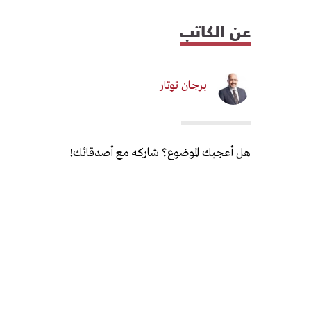
عن الكاتب
برجان توتار
هل أعجبك الموضوع؟ شاركه مع أصدقائك!