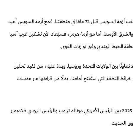
نشهد اليوم عملية أخرى مشابهة للتحول الجذري الذي أعقب أزمة السويس قبل 72 عامًا في منطقتنا. فمع أزمة السويس أُعيد
 والشرق الأوسط. أما مع أزمة هرمز، فسيُعاد الآن تشكيل غرب آسيا
ة المحيط الهندي وفق توازنات القوى.
وكما في أزمة السويس، نرى مجددًا في أزمة هرمز عام 2026 تعاونًا بين الولايات المتحدة وروسيا. وبناءً عليه، من المفيد تحليل
خرائط المنطقة التي ستُفتح أمامنا، بدلًا من قراءتها عبر عدسات
في هذا السياق، يُعدّ لقاء ألاسكا الذي عُقد في 15 أغسطس 2025 بين الرئيس الأمريكي دونالد ترامب والرئيس الروسي فلاديمير
قوى الحديث.