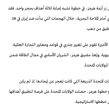
زر أزمة هرمز، في خطوة تشبه إصابة ثلاثة أهداف بحجر واحد. فقد
قدّم إغلاق الحرس الثوري الإيراني لمضيق هرمز بشكل أحادي أمام الملاحة البحرية، خلال الهجمات التي بدأت ضد إيران في 28
ى طبق من ذهب.
الأخيرة تقوم على تغيير جذري في قواعد ومعايير التجارة العالمية.
لحيوية. ويُعدّ مضيق هرمز، الشريان الأساسي في مجال الطاقة ضمن
ولايات المتحدة.
يات المتحدة الذريعة التي كانت تعجز عن إيجادها. إذ لم يكن
مع خطوة هرمز، حصلت الولايات المتحدة على فرصة لتطبيق أهدافها
 خططها الاستراتيجية.