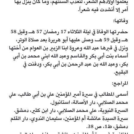
يعلموا أولادهم الشعر، لتعذب ألسنتهم، وما كان ينزل بها
أمر إلا أنشدت فيه شعراً.
وفاتها:
حضرتها الوفاة في ليلة الثلاثاء 17 رمضان 57 هـ وقيل 58
هـ وقيل 59 هـ، وصلى عليها أبو هريرة بعد صلاة الوتر،
ونزل في قبرها عبد الله وعروة ابنا الزبير بن العوام من أختها
أسماء بنت أبي بكر والقاسم وعبد الله ابني محمد بن أبي
بكر، وعبد الله بن عبد الرحمن بن أبي بكر، ودفنت في
البقيع.
المراجع:
أسمى المطالب في سيرة أمير المؤمنين علي بن أبي طالب، علي
محمد الصلابي، دار الأصالة، استانبول.
السيرة النبوية، علي محمد الصلابي، دار ابن كثير، دمشق.
سيرة السيدة عائشة أم المؤمنين، سليمان الندوي، دار القلم
دمشق، ط1، ص 38.