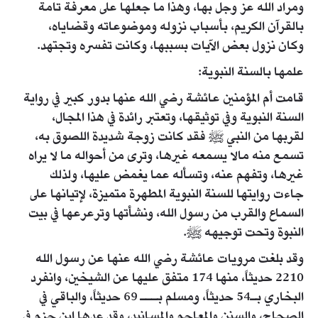
ومراد الله عز وجل بها، وهذا ما جعلها على معرفة تامة
بالقرآن الكريم، بأسباب نزوله وموضوعاته وقضاياه،
وكان نزول بعض الآيات بسببها، وكانت تفسره وتجتهد.
علمها بالسنة النبوية:
قامت أم المؤمنين عائشة رضي الله عنها بدور كبير في رواية
السنة النبوية وفي توثيقها، وتعتبر رائدة في هذا المجال،
لقربها من النبي ﷺ فقد كانت زوجة شديدة اللصوق به،
تسمع منه مالا يسمعه غيرها، وترى من أحواله ما لا يراه
غيرها، وتفهم عنه، وتسأله عما يغمض عليها، ولذلك
جاءت روايتها للسنة النبوية المطهرة متميزة، لإتيانها على
السماع والقرب من رسول الله، ونشأتها وترعرعها في بيت
النبوة وتحت توجيهه ﷺ.
وقد بلغت مرويات عائشة رضي الله عنها عن رسول الله
2210 حديثاً، منها 174 متفق عليها عن الشيخين، وانفرد
البخاري بـ54 حديثاً، ومسلم بـــ 69 حديثاً، والباقي في
الصحاح، والسنن والمعاجم والمسانيد، وقد عدها ابن حزم في