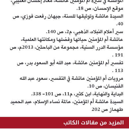
المؤانسة في سيرة أم المؤمنين عائشة، معاذ إحسان العتيبي،
موقع الإحسان، ص 18.
السيدة عائشة وتوثيقها للسنة، جيهان رفعت فوزي، ص
40.
سير أعلام النبلاء، الذهبي، م2، ص 140.
عائشة أم المؤمنين حياتها وفضلها ومكانتها العلمية،
مؤسسة الدرر السنية، مجموعة من الباحثين، 2013م، ص
191 .
تفسير أم المؤمنين عائشة، عبد الله أبو السعود بدر، ص
113 .
مرويات أم المؤمنين عائشة في التفسير، سعود عبد الله
الفنيسان، ص 10.
البداية والنهاية، ابن كثير، م11، ص 101- 338.
السيدة عائشة أم المؤمنين، عالمة نساء الإسلام، عبد الحميد
طهماز ص 202
المزيد من مقالات الكاتب