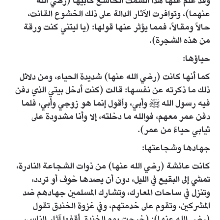
وقد علم عنها هذا السمت الخاشع كأبيها (رضي الله
عنهما)، وتوافرت الآثار الدالة على ذلك الخشوع القانت،
حالاً ومقالاً، فمما يؤثر عنها قولها: (يا ليتني كنت ورقة
من هذه الشجرة).
حياؤها:
كما أنها كانت (رضي الله عنها) شديدة الحياء، ومن دلائل
ذلك ما ذكرته عن نفسها: قالت (كنت أدخل بيتي الذي دفن
فيه رسول الله ﷺ وأبي، وأقول إنما هو زوجي وأبي، فلما
دفن عمر معهم، فوالله ما دخلته، إلا وأنا مشدودة على
ثيابي حياءً من عمر).
جهادها وشجاعتها:
كانت عائشة (رضي الله عنها) من ذوات الشجاعة النادرة،
تمشي إلى البقيع في الليل، دون أن يصدها خوف أو تردد،
وتنزل في ساحات المعارك، وتشارك المسلمين جهادهم ضد
المشركين، وتقوم على خدمتهم، وفي غزوة الخندق تقول
(رضي الله عنها): (خرجت يوم الخندق أقفوا آثار الناس،