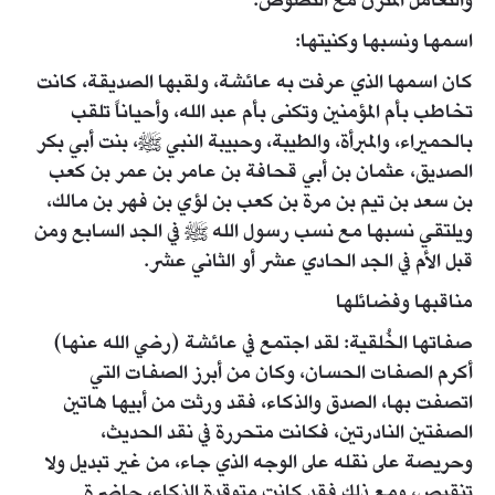
والتعامل المتّزن مع النصوص.
اسمها ونسبها وكنيتها:
كان اسمها الذي عرفت به عائشة، ولقبها الصديقة، كانت
تخاطب بأم المؤمنين وتكنى بأم عبد الله، وأحياناً تلقب
بالحميراء، والمبرأة، والطيبة، وحبيبة النبي ﷺ، بنت أبي بكر
الصديق، عثمان بن أبي قحافة بن عامر بن عمر بن كعب
بن سعد بن تيم بن مرة بن كعب بن لؤي بن فهر بن مالك،
ويلتقي نسبها مع نسب رسول الله ﷺ في الجد السابع ومن
قبل الأم في الجد الحادي عشر أو الثاني عشر.
مناقبها وفضائلها
صفاتها الخُلقية: لقد اجتمع في عائشة (رضي الله عنها)
أكرم الصفات الحسان، وكان من أبرز الصفات التي
اتصفت بها، الصدق والذكاء، فقد ورثت من أبيها هاتين
الصفتين النادرتين، فكانت متحررة في نقد الحديث،
وحريصة على نقله على الوجه الذي جاء، من غير تبديل ولا
تنقيص، ومع ذلك فقد كانت متوقدة الذكاء، حاضرة