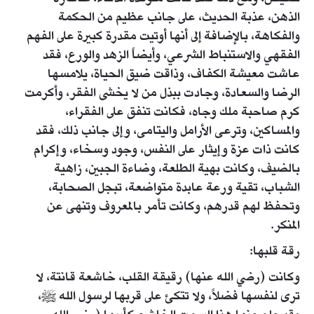
الذهن، عذبة الحديث، على جانب عظيم من الحكمة
والفكاهة، بالإضافة إلى أنها أوتيت مقدرة كبيرة على الفهم
الفقهي والاستنباط الشرعي، وأيضاً الزهد والورع، فقد
عاشت معيشة الكفاف، وذاقت ضيق الحياة، يلامسها
الرضا والسعادة، وجادت ببذل من لا يخشى الفقر، وأكرمت
كرم صاحبة ملك وجاه، فكانت تنفق على الفقراء،
والمساكين، وترعى الأرامل واليتامى، وإلى جانب ذلك، فقد
كانت ذات عزة وإيثار على النفس، وجود وسخاء، وإكرام
بالضيف، وكانت بهية الطلعة، وضاءة الجبين، زاهية
الشباب، تقية ورعة عابدة متواضعة، تبجل الصحابة،
وتحفظ لهم قدرهم، وكانت تأمر بالمعروف وتنهى عن
المنكر.
رقة قلبها:
وكانت (رضي الله عنها) رقيقة القلب، خاشعة قانتة، لا
ترى لنفسها فضلاً، ولا تتكئ على قربها لرسول الله ﷺ،