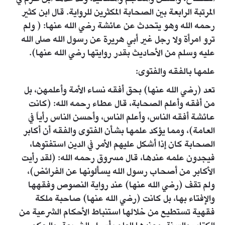
المرتبة الرابعة بين الصحابة المكثرين للرواية. قال ابن كثير
رحمه الله وهو يتحدث عن عائشة رضي الله عنها: ( ولم
ترو امرأة ولا رجل غير أبي هريرة عن رسول الله صلى الله
عليه وسلم من الأحاديث بقدر روايتها رضي الله عنها).
علمها بالفقه والفتوى:
تعد (رضي الله عنها) بحق أفقه نساء الأمة وأعلمهن، بل
من أفقه وأعلم الصحابة، قال عطاء رحمه الله: (كانت
عائشة أفقه الناس، وأعلم الناس، وأحسن الناس رأياً في
العامة)، ومما يؤكد علمها بشأن الفتوى والفقه أن أكابر
الصحابة كان إذا أشكل عليهم الأمر في الدين استفتوها،
فيجدون علمه عندها، قال مسروق رحمه الله: (لقد رأيت
الأكابر من أصحاب رسول الله يسألونها عن الفرائض)،
ولم تقف (رضي الله عنها) عند رواية النصوص وفقهها
والإفتاء بها، بل كانت (رضي الله عنها) صاحبة ملكة
فقهية تستطيع من خلالها استنباط الأحكام الشرعية من