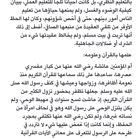
بالتعليم النظري، بل كانت أحياناً تلجأ للتعليم العملي، ببيان
كيفية الوضوء والغسل، ولم يمنعها حياؤها من تعليم
الناس أمور دينهم، حتى في أخص شؤونهم، وكان لها الحظ
الأوفر من تلقي العقيدة من منبعها الصافي، أضف إلى ذلك
أنها تربت في بيت مسلم، ولم يخالط عقيدتها شيء من
الشرك أو ضلالات الجاهلية.
علمها بالقرآن وعلومه:
أم المؤمنين عائشة رضي الله عنها من كبار مفسري
عصرها، ساعدها على ذلك سماعها للقرآن الكريم منذ
نعومة أظافرها، وزواجها وعيشها في كنف رسول الله صلى
الله عليه وسلم جعلها تظفر بحضور نزول الكثير من
القرآن الكريم، إذ عاشت تسع سنوات في مهبط الوحي، ولم
يكن يتنزل الوحي على رسول الله وهو في لحاف امرأة من
نسائه غيرها، ولم تكن رضي الله عنها تكتفي بمجرد
الحفظ، وإنما كانت إذا غمض عليها شيء لا تتردد في
طرحه على الرسول لتتعرف على معاني الآيات القرآنية