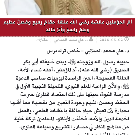
أمّ المؤمنين عائشة رضي الله عنها: مقامٌ رفيع وفضلٌ عظيم
وعلمٌ راسخ وأثرٌ خالد
2026-05-02
د. علي محمد الصلّابي
مقالات
د. علي محمد الصلابي - خاص ترك برس
حبيبة رسول الله وزوجته ﷺ، وبنت خليفته أبي بكر
الصديق (رضي الله عنه)، أم المؤمنين، أفقه نساء الأمة،
العالمة الفصيحة، العين الراصدة ليوميات صاحب الدعوة
ﷺ، والأذُن الواعية للعلم النبوي، التلميذة النجيبة الأولى في
مدرسة النبوة، يعينها على ذلك استعداد فطريّ لسرعة
الحفظ وحسن الفهم وجودة التعبير عن نفسها؛ مما أهّلها
بجدارة لأن تعيش حياة حافلة بالنشاط العلمي، والعمل
لخدمة الدين والأمة، فخلّفت لأبنائها المسلمين تركة غنية
من مناهج النظر في مصادر التشريع وصياغة الفتوى،