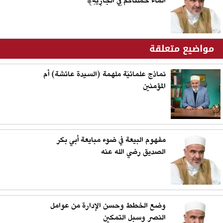
الْمَاءُ حَمَلْنَاكُمْ فِي الْجَارِيَةِ﴾
مواضيع متعلقة
نماذج علمائيَة ملهمة (السيدة عائشة) أم
المؤمنين
مفهوم البيعة في ضوء مبايعة أبي بكر
الصديق رضي الله عنه
وضع الخطط وحسن الإدارة من عوامل
النصر وسبل التمكين