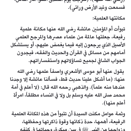
فسمعت وئيد الأرض ورائي).
مكانتها العلمية:
تبوأت أم المؤمنين عائشة رضي الله عنها مكانة علمية
رفيعة، جعلتها عالمة من علماء عصرها والمرجع العلمي
الأصيل الذي يرجعون إليه فيما يغمض عليهم، أو يستشكل
أمامهم من مسائل في القرآن والحديث والفقه، فيجدون
الجواب الشافي لجميع تساؤلاتهم واستفساراتهم.
يقول عنها أبو موسى الأشعري واصفاً علمها رضي الله
عنها: (ما أشكل علينا حديث قط، فسألنا عائشة إلا وجدنا
عندها منه علماً). والذهبي رحمه الله قال: (لا أعلم في أمة
محمد صلى الله عليه وسلم بل ولا في النساء مطلقاً، امرأة
أعلم منها).
وثمة عوامل مكنت السيدة أن تتبوأ من هذه المكانة العلمية
الرفيعة، أهمها، حدة ذكائها وقوة ذاكرتها وحفظها،
وزواجها من النبي ﷺ في سن مبكرة، وحياتها في كنفه