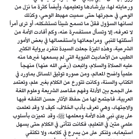
ورعايته لها، بإرشادها وتعليمها، وأيضاً كثرة ما نزل من
الوحي في حجرتها حتى سميت مهبط الوحي، وكذلك
لسانها السؤول فقلّ ما تسمع شيئاً تستشكله، أو ترى أمراً
لا تعرفه، إلا وتسأل مستفسرة عنه، وكم أفادت الأمة من
أسئلتها للنبي ومراجعاتها واستفصالها في بعض الأمور
الشرعية، وهذه الميزة جعلت السيدة تنفرد برواية الكثير
الطيب من الأحاديث النبوية التي لم يسمعها غيرها منه
عليه الصلاة والسلام، واتبعت (رضي الله عنها) منهجاً
علمياً واضح المعالم، ومن صوره توثيق المسائل بماورد في
الكتاب والسنة، وكانت تتورع عن الكلام بغير علم، وتعتمد
على الجمع بين الأدلة وفهم مقاصد الشريعة وعلوم اللغة
العربية، فاجتمع لها من حفظ الآثار حسن التفقه فيها
والاجتهاد، وهي تعرف بأدب الخلاف، كيف لا وقد تعلمت
على يدي نبي هذه الأمة ومعلمها ﷺ، وقد تميزت بأسلوب
علمي متين في التعليم، فكانت تتأنى في الكلام حتى يسهل
استيعابه، وتنكر على من يسرع في كلامه، ولا تكتفي