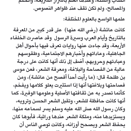
الكتاب والسنة، وعندها العلم بأسرار الشريعة، والحكم
والمصالح، ولم تكن تقف عند ظواهر النصوص.
علمها الواسع بالعلوم المختلفة:
كانت عائشة (رضي الله عنها) على قدر كبير من المعرفة
بالتاريخ وأيام العرب وسيرة الرسول وقد عاصرت الخلفاء
الأربعة، وقد جاءت عنها روايات تعرف فيها بأحوال أهل
الجاهلية، وعاداتهم وأخبارهم الاجتماعية، وطقوسهم
وعبادتهم وحروبهم، أضف إلى ذلك أنها كانت على درجة
عالية من الفصاحة والبلاغة، ومعرفة الشعر، فعن موسى
بن طلحة قال: (ما رأيت أحداً أفصح من عائشة)، ومن
فصاحتها وبلاغتها أنها إذا استثيرت يعلو كلامها ويفخم،
كأنما تصدر به عن ثقافتها الأصلية وعلومها الوفيرة، كما
أنها كانت حافظة للشعر، وتقبل الشعر الحسن وترويه،
وكان رسول الله صلى الله عليه وسلم يسر لسماعه منها،
ويستزيدها منه، وملكة الشعر عندها وراثية، فأبوها كان
يحفظ الشعر ويصحح أوزانه، وكانت توصي الناس أن