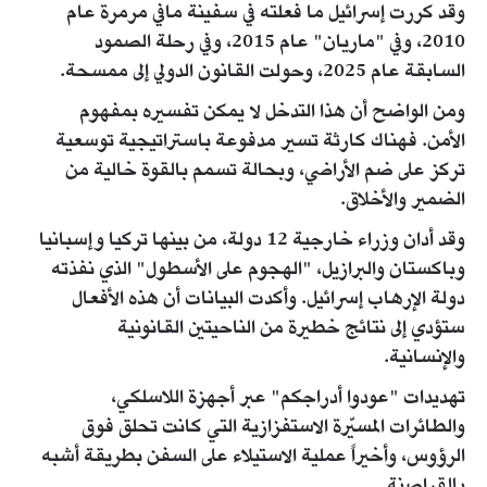
وقد كررت إسرائيل ما فعلته في سفينة مافي مرمرة عام
2010، وفي "ماريان" عام 2015، وفي رحلة الصمود
السابقة عام 2025، وحولت القانون الدولي إلى ممسحة.
ومن الواضح أن هذا التدخل لا يمكن تفسيره بمفهوم
الأمن. فهناك كارثة تسير مدفوعة باستراتيجية توسعية
تركز على ضم الأراضي، وبحالة تسمم بالقوة خالية من
الضمير والأخلاق.
وقد أدان وزراء خارجية 12 دولة، من بينها تركيا وإسبانيا
وباكستان والبرازيل، "الهجوم على الأسطول" الذي نفذته
دولة الإرهاب إسرائيل. وأكدت البيانات أن هذه الأفعال
ستؤدي إلى نتائج خطيرة من الناحيتين القانونية
والإنسانية.
تهديدات "عودوا أدراجكم" عبر أجهزة اللاسلكي،
والطائرات المسيّرة الاستفزازية التي كانت تحلق فوق
الرؤوس، وأخيراً عملية الاستيلاء على السفن بطريقة أشبه
بالقراصنة…