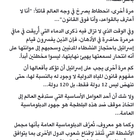
مرة أخرى، انحطاط يصرخ في وجه العالم قائلاً: "أنا لا
أعترف بالقواعد، وأنا فوق القانون"…
وفي الوقت الذي لا تزال فيه ذكرى الدماء التي أُريقت في مافي
مرمرة حاضرة في الأذهان، فإن الذين يفسرون قيام
إسرائيل باحتجاز النشطاء المدنيين وسحبهم إلى موانئها على
أنه انتحار لسمعتها يهيئ نهايتها، ليسوا مخطئين أبداً.
كم مرة أخرى يجب على إسرائيل أن تؤكد بأفعالها أن
مفهوم قانون المياه الدولية لا وجود له بالنسبة لها، حتى
تنهض ليس 12 دولة فقط، بل 120 دولة…
ولا شك أن أحد العوامل الأساسية التي ستدفع العالم إلى
اتخاذ موقف ضد هذه البلطجة هو جهود الدبلوماسية
العامة…
وكما هو معروف، تُعرَّف الدبلوماسية العامة بأنها مجمل
الأنشطة التي تُنفذ لإقناع شعوب الدول الأخرى بما يتوافق