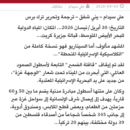
2026-05-03
علي سيدام
مقالات
علي سيدام - يني شفق - ترجمة وتحرير ترك برس
التاريخ: 30 أبريل/نيسان 2026… المكان: المياه الدولية
للبحر الأبيض المتوسط، قبالة جزيرة كريت…
المشهد مألوف، أما السيناريو فهو نسخة كاملة من
"الكلاسيكية الإسرائيلية المنحطة"…
لقد تم إيقاف "قافلة الضمير" التابعة لأسطول الصمود
العالمي، التي أبحرت من الميناء تحت شعار "الوجهة غزة"،
من جديد على يد البحرية الإسرائيلية المعتدية.
وكان على متنها أسطول مبادرة مدنية يضم ما بين 50 و60
قارباً، يهدف إلى إيصال شرف الإنسانية إلى سواحل غزة عبر
حزمتين من الطعام، وبعض قطع الملابس، وصندوق أدوية،
إلى جانب 345 شخصاً شجاعاً من أصدقاء فلسطين من
39 دولة مختلفة، بينهم 20 تركياً…