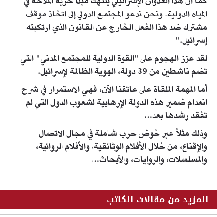
كما أن هذا العدوان الإسرائيلي ينتهك مبدأ حرية الملاحة في
المياه الدولية. ونحن ندعو المجتمع الدولي إلى اتخاذ موقف
مشترك ضد هذا الفعل الخارج عن القانون الذي ارتكبته
إسرائيل."
لقد عزز الهجوم على "القوة الدولية للمجتمع المدني" التي
تضم ناشطين من 39 دولة، الهوية الظالمة لإسرائيل.
أما المهمة الملقاة على عاتقنا الآن، فهي الاستمرار في شرح
انعدام ضمير هذه الدولة الإرهابية لشعوب الدول التي لم
تفقد رشدها بعد…
وذلك مثلاً عبر خوض حرب شاملة في مجال الاتصال
والإقناع، من خلال الأفلام الوثائقية، والأفلام الروائية،
والمسلسلات، والروايات، والأبحاث…
المزيد من مقالات الكاتب