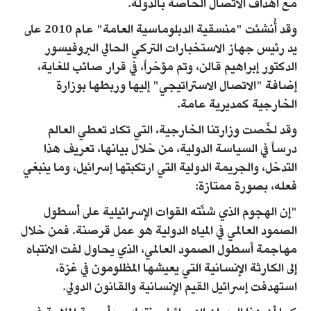
مع أهداف الاتصال الخاصة بالدولة.
وقد أُنشئت "منسقية الدبلوماسية العامة" عام 2010 على
يد رئيس جهاز الاستخبارات التركي الحالي البروفيسور
الدكتور إبراهيم قالن، وتم مؤخراً، في قرار صائب للغاية،
إضافة "الاتصال الاستراتيجي" إليها وربطها بوزارة
الخارجية كمديرية عامة.
وقد لخّصت وزارتنا الخارجية، التي تكاد تعطي العالم
درساً في السياسة الدولية، من خلال بيانها، تعريف هذا
التدخل، والجريمة الدولية التي ارتكبتها إسرائيل، وما ينبغي
فعله، بصورة ممتازة:
"إن الهجوم الذي شنّته القوات الإسرائيلية على أسطول
الصمود العالمي في المياه الدولية هو عمل قرصنة. فمن خلال
مهاجمة أسطول الصمود العالمي، الذي يحاول لفت الانتباه
إلى الكارثة الإنسانية التي يعيشها المظلومون في غزة،
استهدفت إسرائيل القيم الإنسانية والقانون الدولي.