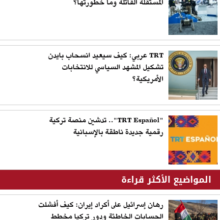
المستقلة القاتلة وما خطورتها؟
TRT عربي: كيف سيعيد انسحاب بايدن
تشكيل المشهد السياسي للانتخابات
الأمريكية؟
"TRT Español".. تدشين منصة تركية
رقمية جديدة ناطقة بالإسبانية
المواضيع الأكثر قراءة
رهان إسرائيل على أكراد إيران: كيف أفشلت
الحسابات الخاطئة ودور تركيا مخطط