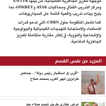
موجهة لتعزيز الجاهزية العملياتية، من بينها EWTTR
ومركز التدريب القتالي ومحاكيات ATAK وGÖKBEY، بما
يتيح بيئات تدريب واقعية قائمة على السيناريوهات.
كما تشمل المنظومة حلول CBRN، التي تدعم قدرات
الاستعداد والاستجابة للتهديدات الكيميائية والبيولوجية
والإشعاعية والنووية، في إطار مقاربة متكاملة لتعزيز
الجاهزية الدفاعية.
المزيد من نفس القسم
"أقرب إلى استقبال رئيس دولة”.. جماهير
طرابزون تبهر العرب بمحمد صلاح
عرض عقاري طريف لمحمد صلاح بعد