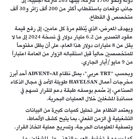
دولة ونحو 1700 شركة، بينها 263 شركة أجنبية، إلى
جانب توقعات باستقطاب أكثر من 200 ألف زائر و30 ألف
متخصص في القطاع.
ويهدف المعرض، الذي يُنظم مرة كل عامين، إلى رفع قيمة
عقود التصدير من 6.2 مليار دولار في نسخة 2024 إلى ما لا
يقل عن 8 مليارات دولار هذا العام، على أن يظل مفتوحاً
للمتخصصين حالياً قبل استقباله الزوار من العامة اعتباراً
من 9 مايو/أيار الجاري.
وبحسب "TRT عربي"، يمثل نظام ADVENT-AI أحد أبرز
مخرجات أعمال HAVELSAN طويلة الأمد في مجال الذكاء
الصناعي، إذ صُمم بوصفه طبقة دعم للقرار تسهم في
مساندة المشغلين خلال العمليات البحرية.
ويعتمد النظام على تحليل كميات كبيرة من البيانات
التشغيلية في الزمن الفعلي، بما يتيح كشف الأنماط،
وتصفية المعلومات الحرجة، وتسريع عملية اتخاذ القرار.
كما يسهم في تخفيف العبء الذهني على المشغلين، ما