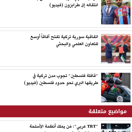
انتقاله إلى طرابزون (فيديو)
اتفاقية سورية تركية تفتح آفاقاً أوسع
للتعاون العلمي والبحثي
"قافلة فلسطين" تجوب مدن تركية في
طريقها البري نحو حدود فلسطين (فيديو)
مواضيع متعلقة
"TRT عربي": مَن يملك أنظمة الأسلحة