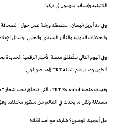
اللاتينية وإسبانيا يدرسون في تركيا.
وفي 25 أبريل/نيسان، ستنعقد ورشة عمل حول "الصحافة 
والعلاقات الدولية والتأثير السياسي والعالمي لوسائل الإعلام
وفي اليوم التالي ستُطلق منصة الأخبار الرقمية الجديدة بح
ألطون ومدير عام شبكة TRT زاهد صوباجي.
وتهدف منصة TRT Español، التي تنطلق
مستقلة ونقل ما يحدث في العالم من منظور مختلف. وفق "TRT عربي
هل أعجبك الموضوع؟ شاركه مع أصدقائك!