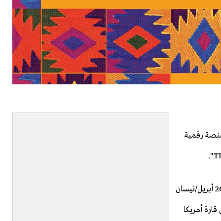
التركية "TRT"، تدشين منصة رقمية
وتستضيف شبكة TRT اجتماعاً في ولاية إسطنبول في 25 و26 أبريل/نيسان
ارة أمريكا