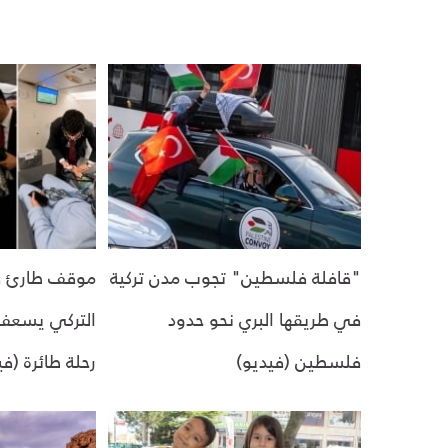
"قافلة فلسطين" تجوب مدن تركية
موقف طارئ في
في طريقها البري نحو حدود
التركي يسعف
فلسطين (فيديو)
رحلة طائرة (في