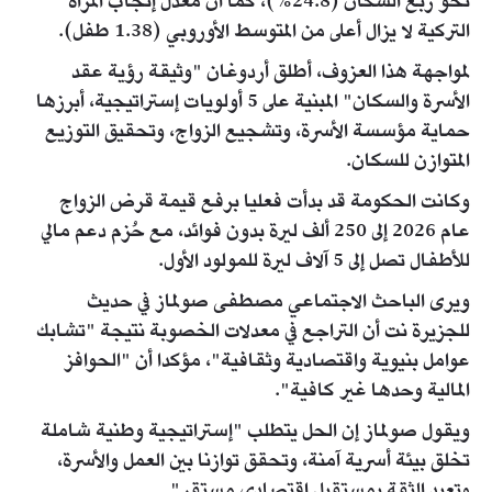
نحو ربع السكان (24.8%)، كما أن معدل إنجاب المرأة
التركية لا يزال أعلى من المتوسط الأوروبي (1.38 طفل).
لمواجهة هذا العزوف، أطلق أردوغان "وثيقة رؤية عقد
الأسرة والسكان" المبنية على 5 أولويات إستراتيجية، أبرزها
حماية مؤسسة الأسرة، وتشجيع الزواج، وتحقيق التوزيع
المتوازن للسكان.
وكانت الحكومة قد بدأت فعليا برفع قيمة قرض الزواج
عام 2026 إلى 250 ألف ليرة بدون فوائد، مع حُزم دعم مالي
للأطفال تصل إلى 5 آلاف ليرة للمولود الأول.
ويرى الباحث الاجتماعي مصطفى صولماز في حديث
للجزيرة نت أن التراجع في معدلات الخصوبة نتيجة "تشابك
عوامل بنيوية واقتصادية وثقافية"، مؤكدا أن "الحوافز
المالية وحدها غير كافية".
ويقول صولماز إن الحل يتطلب "إستراتيجية وطنية شاملة
تخلق بيئة أسرية آمنة، وتحقق توازنا بين العمل والأسرة،