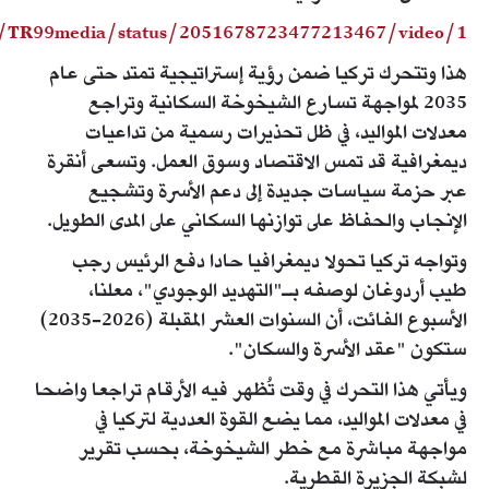
m/TR99media/status/2051678723477213467/video/1
هذا وتتحرك تركيا ضمن رؤية إستراتيجية تمتد حتى عام
2035 لمواجهة تسارع الشيخوخة السكانية وتراجع
معدلات المواليد، في ظل تحذيرات رسمية من تداعيات
ديمغرافية قد تمس الاقتصاد وسوق العمل. وتسعى أنقرة
عبر حزمة سياسات جديدة إلى دعم الأسرة وتشجيع
الإنجاب والحفاظ على توازنها السكاني على المدى الطويل.
وتواجه تركيا تحولا ديمغرافيا حادا دفع الرئيس رجب
طيب أردوغان لوصفه بـ"التهديد الوجودي"، معلنا،
الأسبوع الفائت، أن السنوات العشر المقبلة (2026-2035)
ستكون "عقد الأسرة والسكان".
ويأتي هذا التحرك في وقت تُظهر فيه الأرقام تراجعا واضحا
في معدلات المواليد، مما يضع القوة العددية لتركيا في
مواجهة مباشرة مع خطر الشيخوخة، بحسب تقرير
لشبكة الجزيرة القطرية.