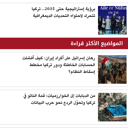
برؤية إستراتيجية حتى 2035.. تركيا
تتحرك لاحتواء التحديات الديمغرافية
المواضيع الأكثر قراءة
رهان إسرائيل على أكراد إيران: كيف أفشلت
الحسابات الخاطئة ودور تركيا مخطط
إسقاط النظام؟
من الدبابات إلى الخوارزميات: قمة الناتو في
تركيا وتحوّل الردع نحو حرب البيانات