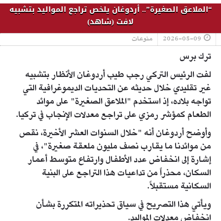
“الملاعق الصغيرة”.. أردوغان يلخص تراجع المواليد بتشبيه
لافت (شاهد)
2026-05-09
منوعات
ترك برس
لفت الرئيس التركي رجب طيب أردوغان الأنظار بتشبيه
غير تقليدي خلال حديثه عن التحديات الديموغرافية التي
تواجه بلاده، إذ استخدم "الملاعق الصغيرة" على موائد
الطعام كمؤشر رمزي على تراجع معدلات الإنجاب في تركيا.
وأوضح أردوغان أنه "خلال السنوات العشر الأخيرة، نقص
من موائدنا ما يقارب نصف مليون ملعقة صغيرة"، في
إشارة إلى انخفاض عدد الأطفال وارتفاع متوسط أعمار
السكان، محذراً من تداعيات هذا التراجع على البنية
السكانية مستقبلاً.
ويأتي هذا التصريح في سياق تحذيراته المتكررة بشأن
انخفاض معدلات المواليد.