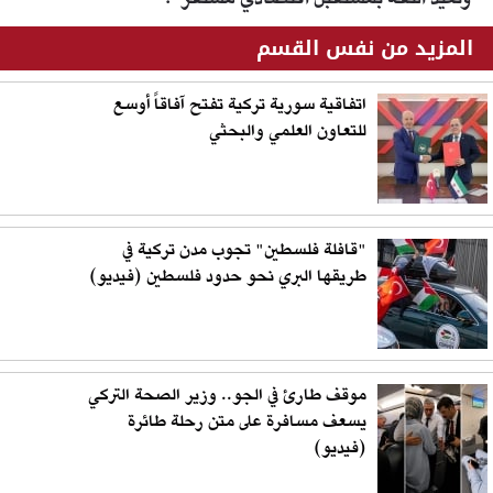
وتعيد الثقة بمستقبل اقتصادي مستقر".
المزيد من نفس القسم
اتفاقية سورية تركية تفتح آفاقاً أوسع
للتعاون العلمي والبحثي
"قافلة فلسطين" تجوب مدن تركية في
طريقها البري نحو حدود فلسطين (فيديو)
موقف طارئ في الجو.. وزير الصحة التركي
يسعف مسافرة على متن رحلة طائرة
(فيديو)