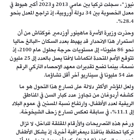
نيوز"، سجلت تركيا بين عامي 2013 و2023 أكبر هبوط في
معدل الخصوبة بين 34 دولة أوروبية، إذ تراجع المعدل بنحو
28.4%.
وحذرت وزيرة الأسرة ماهينور أوزدمير غوكتاش من أن
استمرار هذا الانحدار قد يهبط بعدد السكان -البالغ حاليا
نحو 86 مليونا- إلى مستويات حرجة بحلول عام 2100، إذ
تتوقع الأمم المتحدة انكماشا لافتا يصل بالعدد إلى 25 مليون
نسمة، بينما تضع تقديرات معهد الإحصاء التركي الرقم
عند 54 مليونا في سيناريو آخر أقل تشاؤما.
ولعل المؤشر الأكثر دلالة على تسارع هذا التحول هو ما
كشفه أردوغان من تجاوز عدد كبار السن في المناطق
الريفية لعدد الأطفال، وارتفاع نسبة المسنين في عموم البلاد
إلى 11.1%، في سابقة تعكس تسارع زحف الشيخوخة.
ورغم هذه التصريحات والأرقام المقلقة للداخل، لا تزال
تركيا تحتفظ بنافذة ديمغرافية أخيرة، إذ يشكل الأطفال