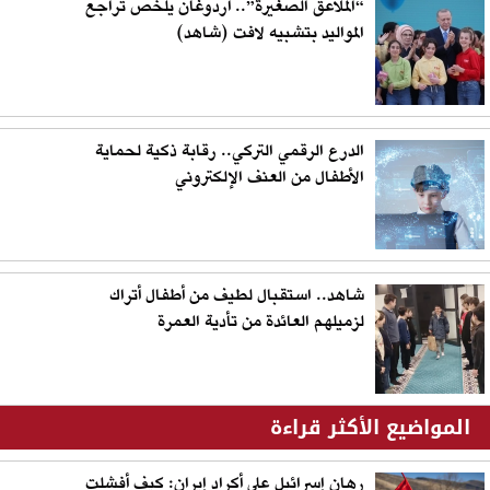
“الملاعق الصغيرة”.. أردوغان يلخص تراجع
المواليد بتشبيه لافت (شاهد)
الدرع الرقمي التركي.. رقابة ذكية لحماية
الأطفال من العنف الإلكتروني
شاهد.. استقبال لطيف من أطفال أتراك
لزميلهم العائدة من تأدية العمرة
المواضيع الأكثر قراءة
رهان إسرائيل على أكراد إيران: كيف أفشلت