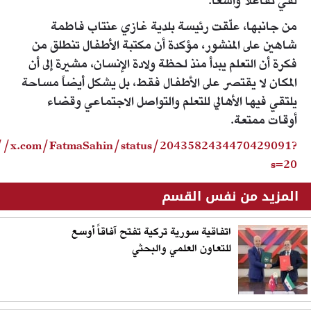
لقي تفاعلاً واسعاً.
من جانبها، علّقت رئيسة بلدية غازي عنتاب فاطمة
شاهين على المنشور، مؤكدة أن مكتبة الأطفال تنطلق من
فكرة أن التعلم يبدأ منذ لحظة ولادة الإنسان، مشيرة إلى أن
المكان لا يقتصر على الأطفال فقط، بل يشكل أيضاً مساحة
يلتقي فيها الأهالي للتعلم والتواصل الاجتماعي وقضاء
أوقات ممتعة.
://x.com/FatmaSahin/status/2043582434470429091?
s=20
المزيد من نفس القسم
اتفاقية سورية تركية تفتح آفاقاً أوسع
للتعاون العلمي والبحثي