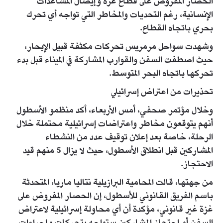
الحصار المفروض على قطاع غزة وإيصال المساعدات
الإنسانية، رغم التحديات والمخاطر التي تواجه أي تحرك
بحري باتجاه القطاع.
وشهدت سواحل مرمريس تحركات مكثفة قبيل الإبحار،
حيث اصطفت السفن والقوارب المشاركة في الميناء قبل بدء
تحركها باتجاه البحر المتوسط.
تحذيرات من اعتراض إسرائيلي
وخلال مؤتمر صحفي، أمس الأربعاء، أكد منظمو الأسطول
أنهم يتوقعون مخاطر واعتراضات إسرائيلية محتملة خلال
الرحلة، خاصة بعد إعلان توقيف عدد من النشطاء
المشاركين قبل انطلاق الأسطول، حيث لا يزال 5 منهم قيد
الاحتجاز.
من جهتها، قالت المحامية البرازيلية نتاليا ماريا، المتحدثة
باسم الفريق القانوني للأسطول، إن الحصار المفروض على
غزة غير قانوني، مؤكدة أن أي محاولة إسرائيلية لاعتراض