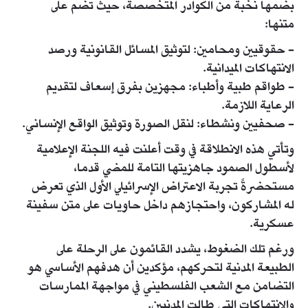
بضمها نخبة من الكوادر المتخصصة، حيث تضم على
متنها:
- حقوقيين ومحامين: لتوثيق المسائل القانونية ورصد
الانتهاكات الميدانية.
- طواقم طبية وأطباء: مجهزين بفرق إسعاف لتقديم
الرعاية اللازمة.
- صحفيين ونشطاء: لنقل الصورة وتوثيق الواقع الإنساني.
وتأتي هذه الانطلاقة في وقت أعلنت فيه اللجنة الإعلامية
لأسطول الصمود جاهزيتها التامة للمضي قدما،
مستحضرةً تجربة الاعتراض الإسرائيلي الأول الذي تعرض
له المشاركون، واحتجازهم داخل حاويات على متن سفينة
عسكرية.
ورغم تلك الضغوط، يشدد القائمون على الرحلة على
الطبيعة المدنية لتحركهم، مؤكدين أن هدفهم الأساسي هو
التضامن مع الشعب الفلسطيني في مواجهة الممارسات
والانتهاكات التي طالت المدنيين.