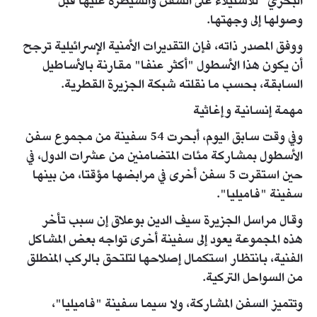
البحري" للاستيلاء على السفن والسيطرة عليها قبل
وصولها إلى وجهتها.
ووفق المصدر ذاته، فإن التقديرات الأمنية الإسرائيلية ترجح
أن يكون هذا الأسطول "أكثر عنفا" مقارنة بالأساطيل
السابقة، بحسب ما نقلته شبكة الجزيرة القطرية.
مهمة إنسانية وإغاثية
وفي وقت سابق اليوم، أبحرت 54 سفينة من مجموع سفن
الأسطول بمشاركة مئات المتضامنين من عشرات الدول، في
حين استقرت 5 سفن أخرى في مرابضها مؤقتا، من بينها
سفينة "فاميليا".
وقال مراسل الجزيرة سيف الدين بوعلاق إن سبب تأخر
هذه المجموعة يعود إلى سفينة أخرى تواجه بعض المشاكل
الفنية، بانتظار استكمال إصلاحها لتلتحق بالركب المنطلق
من السواحل التركية.
وتتميز السفن المشاركة، ولا سيما سفينة "فاميليا"،