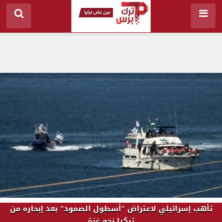
تأهب إسرائيلي لاعتراض "أسطول الصمود" بعد إبحاره من
تركيا نحو غزة