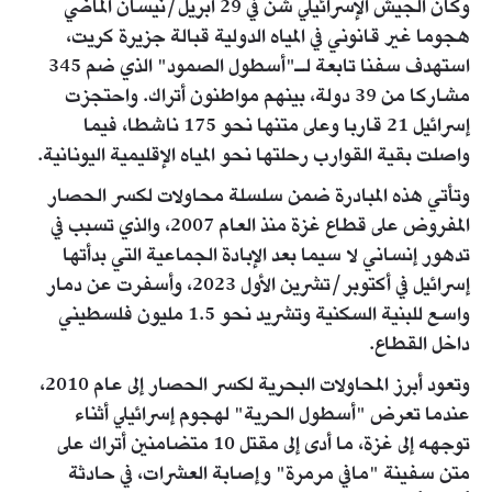
وكان الجيش الإسرائيلي شن في 29 أبريل/نيسان الماضي
هجوما غير قانوني في المياه الدولية قبالة جزيرة كريت،
استهدف سفنا تابعة لـ"أسطول الصمود" الذي ضم 345
مشاركا من 39 دولة، بينهم مواطنون أتراك. واحتجزت
إسرائيل 21 قاربا وعلى متنها نحو 175 ناشطا، فيما
واصلت بقية القوارب رحلتها نحو المياه الإقليمية اليونانية.
وتأتي هذه المبادرة ضمن سلسلة محاولات لكسر الحصار
المفروض على قطاع غزة منذ العام 2007، والذي تسبب في
تدهور إنساني لا سيما بعد الإبادة الجماعية التي بدأتها
إسرائيل في أكتوبر/تشرين الأول 2023، وأسفرت عن دمار
واسع للبنية السكنية وتشريد نحو 1.5 مليون فلسطيني
داخل القطاع.
وتعود أبرز المحاولات البحرية لكسر الحصار إلى عام 2010،
عندما تعرض "أسطول الحرية" لهجوم إسرائيلي أثناء
توجهه إلى غزة، ما أدى إلى مقتل 10 متضامنين أتراك على
متن سفينة "مافي مرمرة" وإصابة العشرات، في حادثة