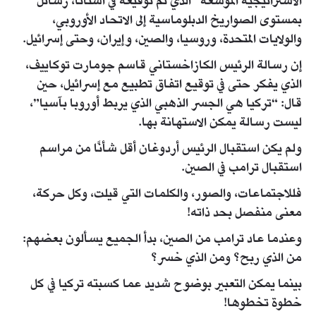
الاستراتيجية الموسعة” الذي تم توقيعه في أستانا، رسائل
بمستوى الصواريخ الدبلوماسية إلى الاتحاد الأوروبي،
والولايات المتحدة، وروسيا، والصين، وإيران، وحتى إسرائيل.
إن رسالة الرئيس الكازاخستاني قاسم جومارت توكاييف،
الذي يفكر حتى في توقيع اتفاق تطبيع مع إسرائيل، حين
قال: “تركيا هي الجسر الذهبي الذي يربط أوروبا بآسيا”،
ليست رسالة يمكن الاستهانة بها.
ولم يكن استقبال الرئيس أردوغان أقل شأنًا من مراسم
استقبال ترامب في الصين.
فللاجتماعات، والصور، والكلمات التي قيلت، وكل حركة،
معنى منفصل بحد ذاته!
وعندما عاد ترامب من الصين، بدأ الجميع يسألون بعضهم:
من الذي ربح؟ ومن الذي خسر؟
بينما يمكن التعبير بوضوح شديد عما كسبته تركيا في كل
خطوة تخطوها!