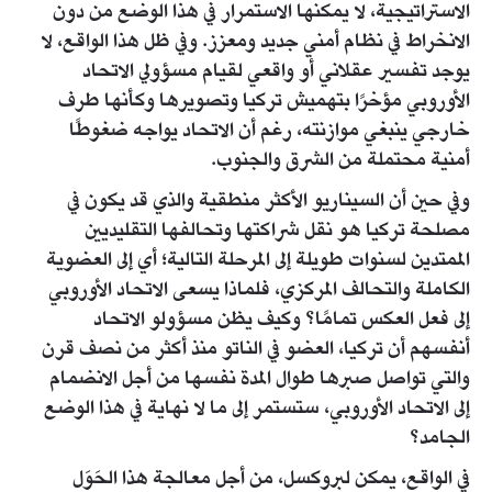
الاستراتيجية، لا يمكنها الاستمرار في هذا الوضع من دون
الانخراط في نظام أمني جديد ومعزز. وفي ظل هذا الواقع، لا
يوجد تفسير عقلاني أو واقعي لقيام مسؤولي الاتحاد
الأوروبي مؤخرًا بتهميش تركيا وتصويرها وكأنها طرف
خارجي ينبغي موازنته، رغم أن الاتحاد يواجه ضغوطًا
أمنية محتملة من الشرق والجنوب.
وفي حين أن السيناريو الأكثر منطقية والذي قد يكون في
مصلحة تركيا هو نقل شراكتها وتحالفها التقليديين
الممتدين لسنوات طويلة إلى المرحلة التالية؛ أي إلى العضوية
الكاملة والتحالف المركزي، فلماذا يسعى الاتحاد الأوروبي
إلى فعل العكس تمامًا؟ وكيف يظن مسؤولو الاتحاد
أنفسهم أن تركيا، العضو في الناتو منذ أكثر من نصف قرن
والتي تواصل صبرها طوال المدة نفسها من أجل الانضمام
إلى الاتحاد الأوروبي، ستستمر إلى ما لا نهاية في هذا الوضع
الجامد؟
في الواقع، يمكن لبروكسل، من أجل معالجة هذا الحَوَل