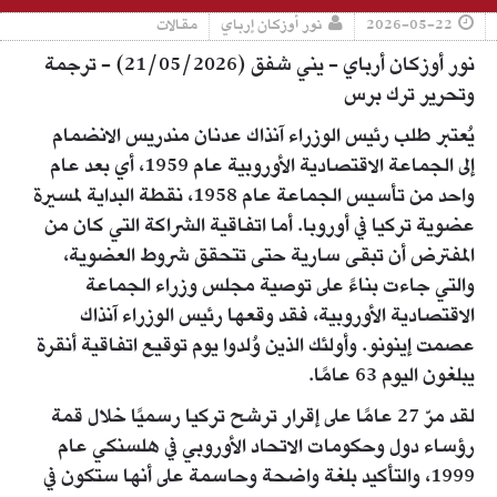
2026-05-22
نور أوزكان إرباي
مقالات
نور أوزكان أرباي - يني شفق (21/05/2026) - ترجمة
وتحرير ترك برس
يُعتبر طلب رئيس الوزراء آنذاك عدنان مندريس الانضمام
إلى الجماعة الاقتصادية الأوروبية عام 1959، أي بعد عام
واحد من تأسيس الجماعة عام 1958، نقطة البداية لمسيرة
عضوية تركيا في أوروبا. أما اتفاقية الشراكة التي كان من
المفترض أن تبقى سارية حتى تتحقق شروط العضوية،
والتي جاءت بناءً على توصية مجلس وزراء الجماعة
الاقتصادية الأوروبية، فقد وقعها رئيس الوزراء آنذاك
عصمت إينونو. وأولئك الذين وُلدوا يوم توقيع اتفاقية أنقرة
يبلغون اليوم 63 عامًا.
لقد مرّ 27 عامًا على إقرار ترشح تركيا رسميًا خلال قمة
رؤساء دول وحكومات الاتحاد الأوروبي في هلسنكي عام
1999، والتأكيد بلغة واضحة وحاسمة على أنها ستكون في