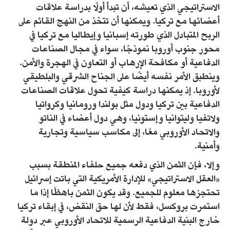
الاستراتيجي الذي تعيشه، أن تبدأ أولًا بدراسة علاقات
أعضائها مع تركيا. ويمكنها أن تتخذ من النهج القائم على
الربح المتبادل الذي طورته إسبانيا وإيطاليا مع تركيا في
محور جنوب أوروبا نموذجًا، سواء في مجال الصناعات
الدفاعية أو مكافحة الإرهاب أو التعاون في الهجرة والأمن.
وينطبق الأمر نفسه أيضًا على الجناح الشرقي والبلطيقي
لأوروبا. إذ يمكنها دراسة كيفية تحول علاقات الصناعات
الدفاعية بين تركيا ودول مثل بولندا ورومانيا وكرواتيا
ولاتفيا وليتوانيا وإستونيا، وهي دول أعضاء في الناتو
والاتحاد الأوروبي معًا، إلى مكاسب سياسية وتجارية
وأمنية.
وإلا، فإن الثمن الذي دفعه جميع حلفاء المنطقة بسبب
«العقل الاستراتيجي» للإدارة الأمريكية التي باتت إسرائيل
تحتجزها معلوم للجميع. وقد يكون الثمن باهظًا إذا ما
استمرت بروكسل، فقط لأن لها حق النقض، في إبقاء تركيا
خارج البنية الدفاعية الرسمية للاتحاد الأوروبي عبر دولة