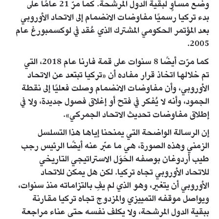
وضع مساوٍ لبقية الدول المرشحة. كما مرّ 21 عامًا على
بدء تركيا رسميًا مفاوضات الانضمام إلى الاتحاد الأوروبي
بعد المؤتمر الحكومي المشترك الذي عُقد في لوكسمبورغ عام
2005.
كما مرّت أيضًا 8 سنوات على قمة فارنا عام 2018، التي
تم خلالها اتخاذ قرار مفاده أن «تركيا تبتعد عن الاتحاد
الأوروبي، وأن مفاوضات الانضمام وصلت فعليًا إلى نقطة
الجمود، وأنه لا يُفكر في فتح أو إغلاق فصول جديدة، ولا في
إطلاق مفاوضات تحديث الاتحاد الجمركي».
إن الرسالة الواضحة التي يمنحنا إياها هذا التسلسل
الزمني وهذه الصورة، هي ما عبّر عنه أيضًا الرئيس رجب
طيب أردوغان بوصفه الحَوَل الاستراتيجي التاريخي
للاتحاد الأوروبي تجاه تركيا. لكن هل يمكن للاتحاد
الأوروبي أن يتغير، وهو الذي لم يفِ بالتزاماته منذ سنوات،
ويواصل موقفه التمييزي والمزدوج تجاه تركيا مقارنة
ببقية الدول المرشحة، ولا يكلف نفسه حتى عناء مراجعة