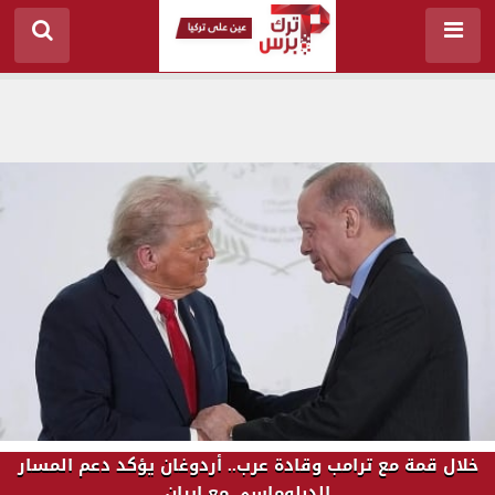
خلال قمة مع ترامب وقادة عرب.. أردوغان يؤكد دعم المسار
الدبلوماسي مع إيران