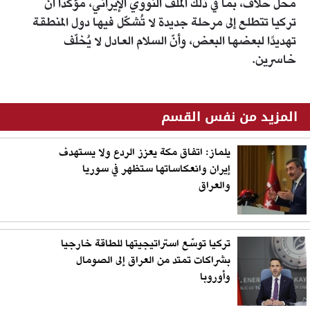
محل خلاف، بما في ذلك الملف النووي الإيراني، مؤكدا أن
تركيا تتطلع إلى مرحلة جديدة لا تُشكّل فيها دول المنطقة
تهديدًا لبعضها البعض، وأنّ السلام العادل لا يُخلّف
خاسرين.
المزيد من نفس القسم
يلماز: اتفاق مكة يعزز الردع ولا يستهدف
إيران وانعكاساتها ستظهر في سوريا
والعراق
تركيا توسّع استراتيجيتها للطاقة خارجيا
بشراكات تمتد من العراق إلى الصومال
وأوروبا