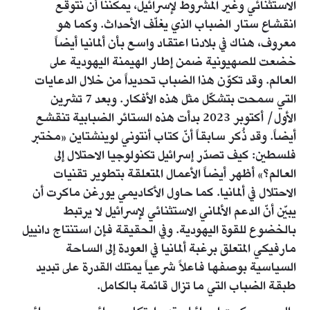
الاستثنائي وغير المشروط لإسرائيل، يمكننا أن نتوقع
انقشاع ستار الضباب الذي يغلّف الأحداث. وكما هو
معروف، هناك في بلادنا اعتقاد واسع بأن ألمانيا أيضاً
خضعت للصهيونية ضمن إطار الهيمنة اليهودية على
العالم. وقد تكوّن هذا الضباب تحديداً من خلال الدعايات
التي سمحت بتشكّل مثل هذه الأفكار. وبعد 7 تشرين
الأول/ أكتوبر 2023 بدأت هذه الستائر الضبابية تنقشع
أيضاً. وقد ذُكر سابقاً أنّ كتاب أنتوني لوينشتاين «مختبر
فلسطين: كيف تصدّر إسرائيل تكنولوجيا الاحتلال إلى
العالم؟» أظهر أيضاً الأعمال المتعلقة بتطوير تقنيات
الاحتلال في ألمانيا. كما حاول الأكاديمي يورغن ماكرت أن
يبيّن أنّ الدعم الألماني الاستثنائي لإسرائيل لا يرتبط
بالخضوع للقوة اليهودية. وفي الحقيقة فإن استنتاج دانييل
مارفيكي المتعلق برغبة ألمانيا في العودة إلى الساحة
السياسية بوصفها فاعلاً شرعياً يمتلك القدرة على تبديد
طبقة الضباب التي ما تزال قائمة بالكامل.