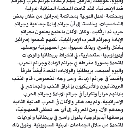
واليوم، حوكِمت إسرائيل بتهم ارتكاب جرائم حرب وجرائم
ضد الإنسانية. فقد قامت المحكمة الجنائية الدولية
ومحكمة العدل الدولية بمحاكمة إسرائيل من خلال بعض
الشخصيات، وخلصتا إلى أنّ جرائم إبادة جماعية وجرائم
حرب قد ارتُكبت. وكان الألمان بالطبع يعلمون بجرائم
الإبادة وجرائم الحرب الإسرائيلية. لكنهم شجعوا إسرائيل
بشكل واضح، وبذلك تسببوا، عبر الصهيونية بوصفها
أيديولوجيا استعمارية، في انخراط بريطانيا والولايات
المتحدة بصورة مفرطة في جرائم الإبادة وجرائم الحرب.
واليوم أصبحت بريطانيا والولايات المتحدة أيضاً طرفاً
واضحاً في جرائم الإبادة. وعلى وجه الخصوص، قام النخب
البريطانيون والأمريكيون بإغراق النخب والجماهير في
بلدانهم مراراً وتكراراً في جرائم الإبادة وجرائم الحرب
الإسرائيلية. ولم يعد هتلر والألمان في الحرب العالمية الثانية
وحدهم الآن. ومن المعروف إلى أي حد تحظى الصهيونية،
بوصفها أيديولوجيا، بقبول واسع في بريطانيا والولايات
المتحدة من خلال الجماعات الدينية الصهيونية. وفوق ذلك