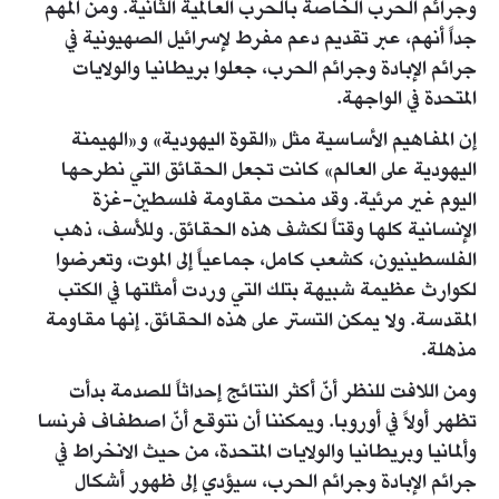
وجرائم الحرب الخاصة بالحرب العالمية الثانية. ومن المهم
جداً أنهم، عبر تقديم دعم مفرط لإسرائيل الصهيونية في
جرائم الإبادة وجرائم الحرب، جعلوا بريطانيا والولايات
المتحدة في الواجهة.
إن المفاهيم الأساسية مثل «القوة اليهودية» و«الهيمنة
اليهودية على العالم» كانت تجعل الحقائق التي نطرحها
اليوم غير مرئية. وقد منحت مقاومة فلسطين-غزة
الإنسانية كلها وقتاً لكشف هذه الحقائق. وللأسف، ذهب
الفلسطينيون، كشعب كامل، جماعياً إلى الموت، وتعرضوا
لكوارث عظيمة شبيهة بتلك التي وردت أمثلتها في الكتب
المقدسة. ولا يمكن التستر على هذه الحقائق. إنها مقاومة
مذهلة.
ومن اللافت للنظر أنّ أكثر النتائج إحداثاً للصدمة بدأت
تظهر أولاً في أوروبا. ويمكننا أن نتوقع أنّ اصطفاف فرنسا
وألمانيا وبريطانيا والولايات المتحدة، من حيث الانخراط في
جرائم الإبادة وجرائم الحرب، سيؤدي إلى ظهور أشكال