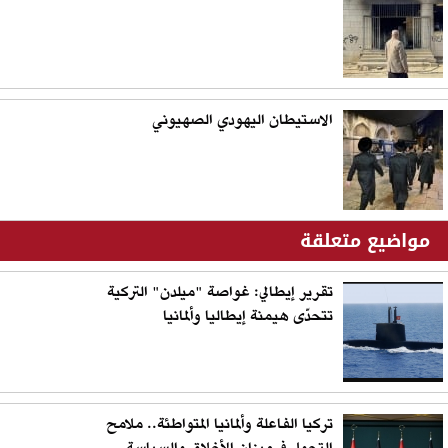
الاستيطان اليهودي الصهيوني
مواضيع متعلقة
تقرير إيطالي: غواصة "ميلدن" التركية
تتحدّى هيمنة إيطاليا وألمانيا
تركيا الفاعلة وألمانيا المتواطئة.. ملامح