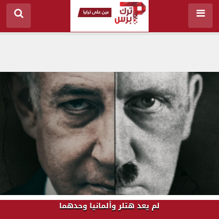
لم يعد هتلر وألمانيا وحدهما