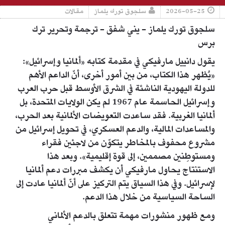
2026-05-25
سلجوق تورك يلماز
مقالات
سلجوق تورك يلماز - يني شفق - ترجمة وتحرير ترك
برس
يقول دانييل مارفيكي في مقدمة كتابه «ألمانيا وإسرائيل»:
«يُظهر هذا الكتاب، من بين أمور أخرى، أنّ الداعم الأهم
للدولة اليهودية الناشئة في الشرق الأوسط قبل حرب العرب
وإسرائيل الحاسمة عام 1967 لم يكن الولايات المتحدة، بل
ألمانيا الغربية. فقد ساعدت التعويضات الألمانية بعد الحرب،
والمساعدات المالية، والدعم العسكري، في تحويل إسرائيل من
مشروع محفوف بالمخاطر يتكوّن من لاجئين فقراء
ومستوطِنين مصممين، إلى قوة إقليمية». وبعد هذا
الاستنتاج يحاول مارفيكي أن يكشف مبررات دعم ألمانيا
لإسرائيل. وفي هذا السياق يتم التركيز على أنّ ألمانيا عادت إلى
الساحة السياسية من خلال هذا الدعم.
ومع ظهور منشورات مهمة تتعلق بالدعم الألماني