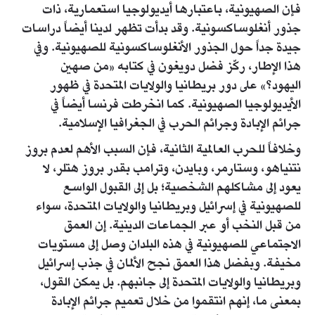
فإن الصهيونية، باعتبارها أيديولوجيا استعمارية، ذات
جذور أنغلوساكسونية. وقد بدأت تظهر لدينا أيضاً دراسات
جيدة جداً حول الجذور الأنغلوساكسونية للصهيونية. وفي
هذا الإطار، ركّز فضل دويغون في كتابه «من صهين
اليهود؟» على دور بريطانيا والولايات المتحدة في ظهور
الأيديولوجيا الصهيونية. كما انخرطت فرنسا أيضاً في
جرائم الإبادة وجرائم الحرب في الجغرافيا الإسلامية.
وخلافاً للحرب العالمية الثانية، فإن السبب الأهم لعدم بروز
نتنياهو، وستارمر، وبايدن، وترامب بقدر بروز هتلر، لا
يعود إلى مشاكلهم الشخصية؛ بل إلى القبول الواسع
للصهيونية في إسرائيل وبريطانيا والولايات المتحدة، سواء
من قبل النخب أو عبر الجماعات الدينية. إن العمق
الاجتماعي للصهيونية في هذه البلدان وصل إلى مستويات
مخيفة. وبفضل هذا العمق نجح الألمان في جذب إسرائيل
وبريطانيا والولايات المتحدة إلى جانبهم. بل يمكن القول،
بمعنى ما، إنهم انتقموا من خلال تعميم جرائم الإبادة