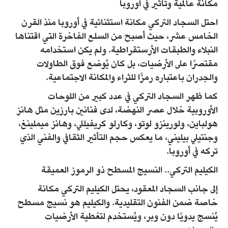
مكانة عالمية وتأثير في أوروبا
احتل السجاد التركي مكانة استثنائية في أوروبا منذ القرن
الخامس عشر، حيث أصبح من السلع الفاخرة التي اقتناها
النبلاء والطبقات الأرستقراطية. ولم يكن استخدامه
مقتصرًا على الأرضيات، بل كان يُوضع فوق الطاولات
والجدران باعتباره رمزًا للثراء والمكانة الاجتماعية.
كما ظهر السجاد التركي في عدد كبير من اللوحات
الأوروبية خلال عصر النهضة، لدى فنانين بارزين مثل هانز
هولباين، ولورينزو لوتو، وكارلو كريفيللي، وهانز ميملينغ،
وجنتيلي بيليني، ما يعكس حجم التأثير الثقافي والفني الذي
تركه في أوروبا.
الكيليم التركي.. النسيج المسطح ذو الرموز العميقة
إلى جانب السجاد المعقود، يحتل الكيليم التركي مكانة
خاصة ضمن الفنون التقليدية. والكيليم هو نسيج مسطح
يُنسج يدويًا دون وبر، ويُستخدم لتغطية الأرضيات