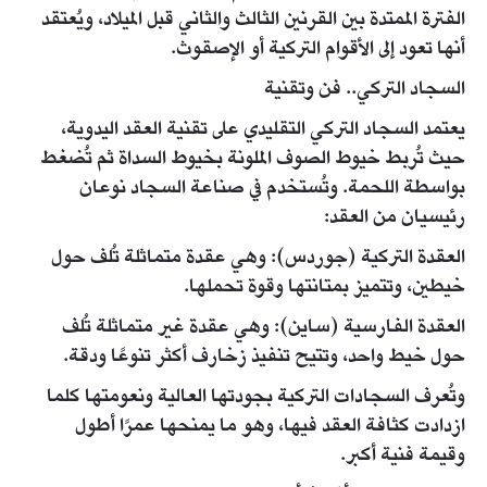
الفترة الممتدة بين القرنين الثالث والثاني قبل الميلاد، ويُعتقد
أنها تعود إلى الأقوام التركية أو الإصقوث.
السجاد التركي.. فن وتقنية
يعتمد السجاد التركي التقليدي على تقنية العقد اليدوية،
حيث تُربط خيوط الصوف الملونة بخيوط السداة ثم تُضغط
بواسطة اللحمة. وتُستخدم في صناعة السجاد نوعان
رئيسيان من العقد:
العقدة التركية (جوردس): وهي عقدة متماثلة تُلف حول
خيطين، وتتميز بمتانتها وقوة تحملها.
العقدة الفارسية (ساين): وهي عقدة غير متماثلة تُلف
حول خيط واحد، وتتيح تنفيذ زخارف أكثر تنوعًا ودقة.
وتُعرف السجادات التركية بجودتها العالية ونعومتها كلما
ازدادت كثافة العقد فيها، وهو ما يمنحها عمرًا أطول
وقيمة فنية أكبر.