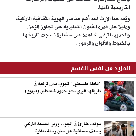
التاريخية ذاتها.
ويُعد هذا الإرث أحد أهم عناصر الهوية الثقافية التركية،
ودليلًا على قدرة الفنون التقليدية على تجاوز الزمن
والحدود، لتبقى شاهدة على حضارة نسجت تاريخها
بالخيوط والألوان والرموز.
المزيد من نفس القسم
"قافلة فلسطين" تجوب مدن تركية في
طريقها البري نحو حدود فلسطين (فيديو)
موقف طارئ في الجو.. وزير الصحة التركي
يسعف مسافرة على متن رحلة طائرة