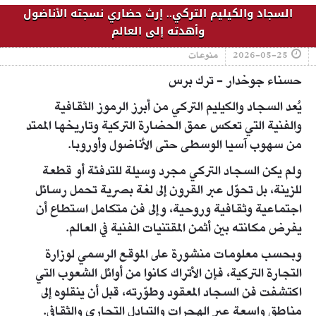
السجاد والكيليم التركي.. إرث حضاري نسجته الأناضول
وأهدته إلى العالم
2026-05-25
منوعات
حسناء جوخدار - ترك برس
يُعد السجاد والكيليم التركي من أبرز الرموز الثقافية
والفنية التي تعكس عمق الحضارة التركية وتاريخها الممتد
من سهوب آسيا الوسطى حتى الأناضول وأوروبا.
ولم يكن السجاد التركي مجرد وسيلة للتدفئة أو قطعة
للزينة، بل تحوّل عبر القرون إلى لغة بصرية تحمل رسائل
اجتماعية وثقافية وروحية، وإلى فن متكامل استطاع أن
يفرض مكانته بين أثمن المقتنيات الفنية في العالم.
وبحسب معلومات منشورة على الموقع الرسمي لوزارة
التجارة التركية، فإن الأتراك كانوا من أوائل الشعوب التي
اكتشفت فن السجاد المعقود وطوّرته، قبل أن ينقلوه إلى
مناطق واسعة عبر الهجرات والتبادل التجاري والثقافي.