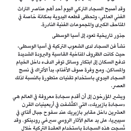
وقد أصبح السجاد التركي اليوم أحد أهم عناصر التراث
الفني العالمي، وتحظى قطعه اليدوية بمكانة خاصة في
المتاحف الكبرى والمجموعات الفنية النادرة.
جذور تاريخية تعود إلى آسيا الوسطى
نشأ فن السجاد لدى الشعوب التركية في آسيا الوسطى،
حيث كانت الظروف المناخية القاسية والبرودة الشديدة
تدفع السكان إلى ابتكار وسائل توفر الدفء داخل الخيام
والمساكن. ومع وفرة صوف الأغنام، بدأ الأتراك في نسج
السجاد اليدوي باستخدام تقنيات متطورة بالنسبة لذلك
العصر.
ويشير المؤرخون إلى أن أقدم سجادة معروفة في العالم هي
«سجادة بازيريك»، التي اكتُشفت في أربعينيات القرن
العشرين داخل مقابر بازيريك عند سفوح جبال ألتاي في
سيبيريا، على يد عالم الآثار الروسي سيرغي رودينكو. وقد
نُسجت هذه السجادة باستخدام العقدة التركية خلال