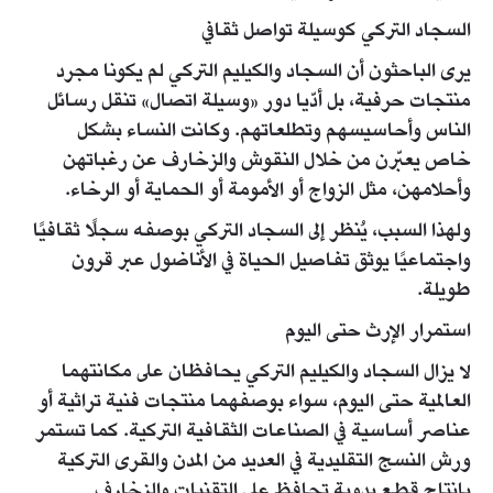
السجاد التركي كوسيلة تواصل ثقافي
يرى الباحثون أن السجاد والكيليم التركي لم يكونا مجرد
منتجات حرفية، بل أدّيا دور «وسيلة اتصال» تنقل رسائل
الناس وأحاسيسهم وتطلعاتهم. وكانت النساء بشكل
خاص يعبّرن من خلال النقوش والزخارف عن رغباتهن
وأحلامهن، مثل الزواج أو الأمومة أو الحماية أو الرخاء.
ولهذا السبب، يُنظر إلى السجاد التركي بوصفه سجلًا ثقافيًا
واجتماعيًا يوثق تفاصيل الحياة في الأناضول عبر قرون
طويلة.
استمرار الإرث حتى اليوم
لا يزال السجاد والكيليم التركي يحافظان على مكانتهما
العالمية حتى اليوم، سواء بوصفهما منتجات فنية تراثية أو
عناصر أساسية في الصناعات الثقافية التركية. كما تستمر
ورش النسج التقليدية في العديد من المدن والقرى التركية
بإنتاج قطع يدوية تحافظ على التقنيات والزخارف