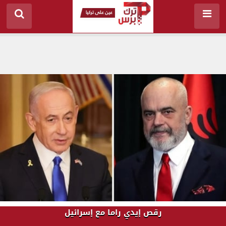
رقص إيدي راما مع إسرائيل