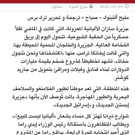
2026-06-09
مليح ألتنوك
مقالات
مليح ألتينوك - صباح - ترجمة و تحرير ترك برس
جزيرة سازان الألبانية المعزولة، التي كانت في الماضي ظلاً
عسكرياً من الحقبة الشيوعية، تتحول اليوم إلى بريق
الفخامة العالمية. الجزيرة والخلجان المحمية المحيطة بها،
والتي قالت إيفانكا ترامب عنها «اكتشفناها ونحن نتجول
حفاة»، تشهد تخطيطاً لمشروع ضخم بقيمة مليارات
الدولارات لبناء فنادق وفيلات ومرافئ بتمويل من جاريد
كوشنر.
هذه المنطقة، التي تعد موطناً لطيور الفلامنغو والسلاحف
البحرية والطيور المهاجرة، باتت تُوصف الآن بأنها «جزيرة
إبستين الجديدة» و«إسرائيل الجديدة».
شوارع تيرانا تهتز كل مساء بشعار «ألبانيا ليست للبيع!».
ويطالب المتظاهرون باستقالة رئيس الوزراء إيدي راما
الذي أُعيد انتخابه للمرة الرابعة. يدافع راما عن المشروع