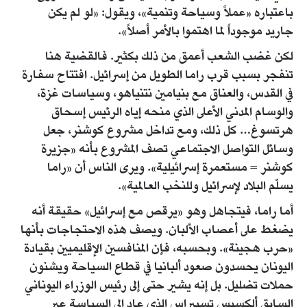
باعتباره «عملاً وسياحة وتنمية»، ويقول: «لو لم يكن
جاريد موجوداً لما اهتموا بالأمر أصلاً».
لكن غضب الشعب أعمق من ذلك بكثير. فالقضية هنا
تنفجر بسبب قرب راما الطويل من إسرائيل. افتتاح سفارة
في القدس، والعناق مع بنيامين نتنياهو، وسياسات غزة،
والوسام المدني الأعلى الذي منحه إياه الرئيس إسحاق
هرتسوغ… كل ذلك، ومع تداخل مشروع كوشنر، جعل
وسائل التواصل الاجتماعي تصف المشروع بأنه «جزيرة
كوشنر = مستعمرة إسرائيلية». ويرى الناس أن «راما
يسلّم البلاد لإسرائيل وللنخب العالمية».
أما راما، فيتجاهل وهو «يرقص مع إسرائيل» حقيقة أنه
يضغط على أعصاب الألبان. ويصف هذه الاحتجاجات بأنها
«حرب هجينة». وبحسبه، فإن المنافسين الإقليميين بقيادة
اليونان يحسدون صعود ألبانيا في قطاع السياحة ويشنون
حملات تضليل. بل إنه يشير حتى إلى رئيس الوزراء اليوناني
السابق ألكسيس تسيبراس الذي عاد إلى السياسة عبر