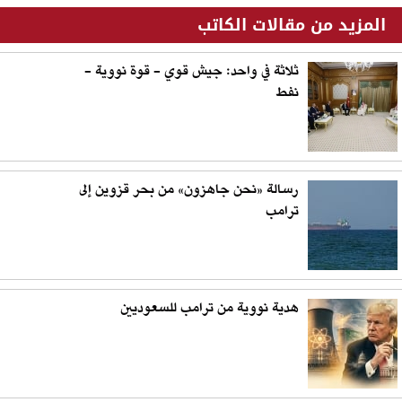
المزيد من مقالات الكاتب
ثلاثة في واحد: جيش قوي - قوة نووية -
نفط
رسالة «نحن جاهزون» من بحر قزوين إلى
ترامب
هدية نووية من ترامب للسعوديين