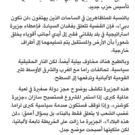
تأسيس حزب جديد.
بالنسبة للمتظاهرين في الساحات الذين يهتفون «لن نكون
دبي!»، فإن القضية تتعلق بفقدان السيادة. فإعطاء جزيرة
استراتيجية في بلد بلقاني فقير إلى أيدي أجانب أقوياء يخلق
شعوراً بأن الأرض والمستقبل يتم تسليمهما إلى أطراف
خارجية.
وبالطبع هناك مخاوف بيئية أيضاً، لكن النار الحقيقية
سياسية. تحالفات راما مع الغرب والشرق الأوسط تثير
القومية الألبانية وتدفعها إلى السطح.
هذه الجزيرة تكشف بوضوح عجز دولة صغيرة في لعبة
عالمية كبرى. إذا استمر المشروع فستصبح سازان «جزيرة
كوشنر». وإذا توقف فستكون صدمة سياسية كبرى لراما.
غضب الشعب لا يتعلق فقط بالبناء، بل بسؤال أعمق: «لمن
هذه البلاد؟». الجزيرة ما زالت على الخريطة تابعة لألبانيا،
لكن ملكيتها أصبحت موضع جدل.