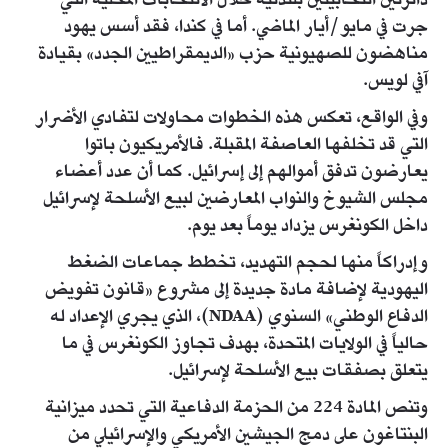
دائرتين انتخابيتين بلندنية خلال الانتخابات المحلية التي
جرت في مايو/أيار الماضي. أما في كندا، فقد أسس يهود
مناهضون للصهيونية حزب «الديمقراطيين الجدد» بقيادة
آفي لويس.
وفي الواقع، تعكس هذه الخطوات محاولات لتفادي الأضرار
التي قد تخلفها العاصفة المقبلة. فالأمريكيون باتوا
يعارضون تدفق أموالهم إلى إسرائيل. كما أن عدد أعضاء
مجلس الشيوخ والنواب المعارضين لبيع الأسلحة لإسرائيل
داخل الكونغرس يزداد يوماً بعد يوم.
وإدراكاً منها لحجم التهديد، تخطط جماعات الضغط
اليهودية لإضافة مادة جديدة إلى مشروع «قانون تفويض
الدفاع الوطني» السنوي (NDAA)، الذي يجري الإعداد له
حالياً في الولايات المتحدة، بهدف تجاوز الكونغرس في ما
يتعلق بصفقات بيع الأسلحة لإسرائيل.
وتنص المادة 224 من الحزمة الدفاعية التي تحدد ميزانية
البنتاغون على دمج الجيشين الأمريكي والإسرائيلي من