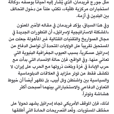
مثل جورج فريدمان، الذي يُشار إليه أحياناً بوصفه «وكالة
استخبارات مركزية ظلّية»، تكتب علناً عن دخول التحالف
بين البلدين في أزمة.
وفي هذا السياق، يؤكد فريدمان في مقاله الأخير المعنون
«المشكلة الاستراتيجية لإسرائيل» أن التطورات الجديدة في
مجال الصواريخ والتقنيات القتالية غير المأهولة جعلت من
المستحيل تقريباً على الولايات المتحدة أن تواصل الدفاع عن
إسرائيل عسكرياً، بسبب العيوب الجغرافية البنيوية التي
تعاني منها. وفي الواقع، فإن حالة الانسداد التي بدأت مع
حرب الإبادة في غزة وبلغت ذروتها مع الحرب على إيران، لا
تكشف فقط عن توتر متزايد في العلاقات الدبلوماسية
والسياسية بين واشنطن وتل أبيب، بل تظهر أيضاً أن خيوط
التعاون الدفاعي والاستخباراتي بينهما أصبحت أكثر
هشاشة وتوتراً.
لذلك، فإن الموقف الأمريكي تجاه إسرائيل يشهد تحولاً على
مختلف المستويات. وتُعد التصريحات الحادة التي أطلقها