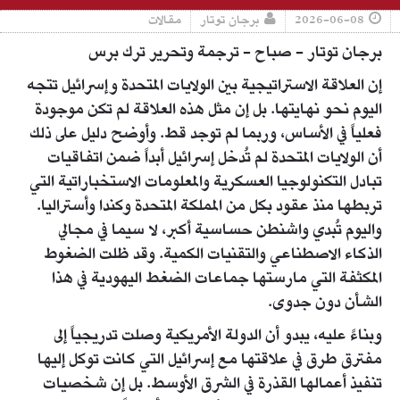
2026-06-08
برجان توتار
مقالات
برجان توتار - صباح - ترجمة وتحرير ترك برس
إن العلاقة الاستراتيجية بين الولايات المتحدة وإسرائيل تتجه
اليوم نحو نهايتها. بل إن مثل هذه العلاقة لم تكن موجودة
فعلياً في الأساس، وربما لم توجد قط. وأوضح دليل على ذلك
أن الولايات المتحدة لم تُدخل إسرائيل أبداً ضمن اتفاقيات
تبادل التكنولوجيا العسكرية والمعلومات الاستخباراتية التي
تربطها منذ عقود بكل من المملكة المتحدة وكندا وأستراليا.
واليوم تُبدي واشنطن حساسية أكبر، لا سيما في مجالي
الذكاء الاصطناعي والتقنيات الكمية. وقد ظلت الضغوط
المكثفة التي مارستها جماعات الضغط اليهودية في هذا
الشأن دون جدوى.
وبناءً عليه، يبدو أن الدولة الأمريكية وصلت تدريجياً إلى
مفترق طرق في علاقتها مع إسرائيل التي كانت توكل إليها
تنفيذ أعمالها القذرة في الشرق الأوسط. بل إن شخصيات