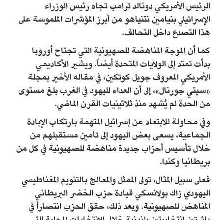
الرئيس الأمريكي دونالد ترامب تجاه رئيس الوزراء
الإسرائيلي بنيامين نتنياهو من أبرز المؤشرات الملموسة على
هذا التصدع داخل التحالف.
كما أن الموجة المناهضة للصهيونية التي تجتاح أوروبا
بدأت تمتد إلى الولايات المتحدة أيضاً. ويشير الأكاديمي
الأمريكي المعروف جويل كوتكين، في مقاله الأخير بمجلة
«سيتي جورنال»، إلى أن العداء لليهود في الغرب بلغ مستوى
من الحدة لم يُشهد منذ ثلاثينيات القرن الماضي.
وفي محاولة للابتعاد عن إسرائيل المتهمة بارتكاب الإبادة
الجماعية، يسعى بعض اليهود إلى تأمين مستقبلهم من
خلال تأسيس أحزاب جديدة مناهضة للصهيونية في كل من
بريطانيا وكندا.
فعلى سبيل المثال، تولى الممثل والمعالج بالتنويم المغناطيسي
اليهودي زاك بولانسكي قيادة حزب الخضر البريطاني
المناهض للصهيونية. وبعد ذلك، حقق الحزب انتصاراً في