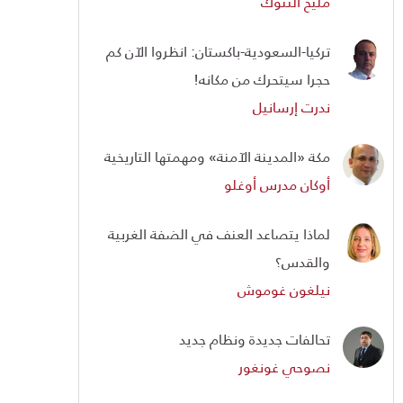
مليح ألتنوك
تركيا-السعودية-باكستان: انظروا الآن كم
حجرا سيتحرك من مكانه!
ندرت إرسانيل
مكة «المدينة الآمنة» ومهمتها التاريخية
أوكان مدرس أوغلو
لماذا يتصاعد العنف في الضفة الغربية
والقدس؟
نيلغون غوموش
تحالفات جديدة ونظام جديد
نصوحي غونغور