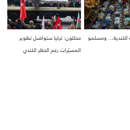
ة الكندية... ومسلمو
محللون: تركيا ستواصل تطوير
المسيّرات رغم الحظر الكندي