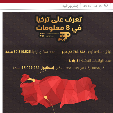
2015-12-07
إنفوجرافيك
trf-l-trky.jpg