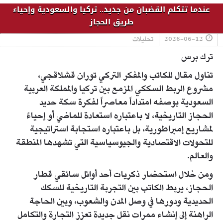
عندما تتكلم القضبان من جديد.. تركيا والسعودية وإحياء
طريق الحجاز
2026-06-12
تحليلات
ترك برس
تناول مقال للكاتب والمفكر التركي توران قشلاقجي،
مشروع الربط السككي المزمع بين تركيا والمملكة العربية
السعودية بوصفه امتداداً معاصراً لفكرة سكة حديد
الحجاز التاريخية، لا باعتباره استعادة للماضي أو إحياءً
لمشاريع إمبراطورية، بل باعتباره استجابة استراتيجية
للتحولات الاقتصادية والجيوسياسية التي تشهدها المنطقة
والعالم.
ومن خلال استحضار ذكريات أحد أوائل سائقي قطار
الحجاز، يربط الكاتب بين التجربة التاريخية للسكك
الحديدية ودورها في وصل المدن والشعوب، وبين الحاجة
الراهنة إلى إنشاء ممرات نقل جديدة تعزز التجارة والتكامل