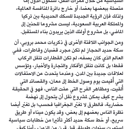
السياسية من خلال ممرات النقل، ستكون الدول إما
متصلة ببعضها بعضا، أو خارج دائرة المنافسة العالمية،
ولذلك فإن الرؤية الجديدة للسكك الحديدية بين تركيا
والمملكة العربية السعودية، ليست مشروعا للحنين إلى
الماضي، بل مشروع أولئك الذين يريدون بناء المستقبل.
ومن الجوانب اللافتة الأخرى في ذكريات محمد بروبي، أن
سكة حديد الحجاز لم تكن مجرد قضبان وقاطرات، ففي
العالم الذي كان يصفه، لم تكن القطارات تنقل الركاب
فقط؛ بل كانت تنقل الأفكار والتجارة والأخبار، وتؤسس
لعلاقات جديدة بين المدن. وعندما يتحدث عن الاحتفالات
التي أُقيمت يوم وصول الخط إلى معان، والقصائد التي
أُلقيت، ومظاهر الفرح التي عمّت الناس، فهو في الحقيقة
يشرح كيف يمكن لمشروع نقل أن يتحول إلى نهضة
حضارية، فالطرق لا تغيّر الجغرافيا فحسب؛ بل تغيّر أيضا
نظرة الناس بعضهم إلى بعض، وقد يكون ميناء أو طريق
سريع، أو خط سكة حديد أكثر تأثيرا من خطابات سياسية
استمرت سنوات طويلة. قبل قرن من الزمن، رأينا كيف