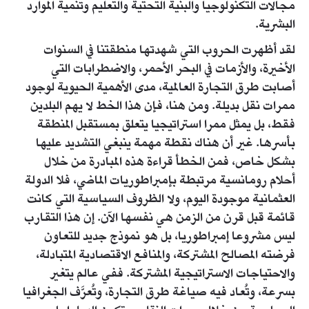
مجالات التكنولوجيا والبنية التحتية والتعليم وتنمية الموارد
البشرية.
لقد أظهرت الحروب التي شهدتها منطقتنا في السنوات
الأخيرة، والأزمات في البحر الأحمر، والاضطرابات التي
أصابت طرق التجارة العالمية، مدى الأهمية الحيوية لوجود
ممرات نقل بديلة. ومن هنا، فإن هذا الخط لا يهم البلدين
فقط، بل يمثل ممرا استراتيجيا يتعلق بمستقبل المنطقة
بأسرها. غير أن هناك نقطة مهمة ينبغي التشديد عليها
بشكل خاص، فمن الخطأ قراءة هذه المبادرة من خلال
أحلام رومانسية مرتبطة بإمبراطوريات الماضي، فلا الدولة
العثمانية موجودة اليوم، ولا الظروف السياسية التي كانت
قائمة قبل قرن من الزمن هي نفسها الآن. إن هذا التقارب
ليس مشروعا إمبراطوريا، بل هو نموذج جديد للتعاون
فرضته المصالح المشتركة، والمنافع الاقتصادية المتبادلة،
والاحتياجات الاستراتيجية المشتركة. ففي عالم يتغير
بسرعة، وتُعاد فيه صياغة طرق التجارة، وتُعرَّف الجغرافيا