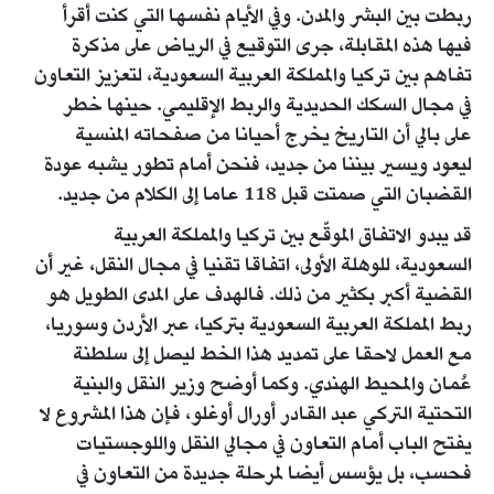
ربطت بين البشر والمدن. وفي الأيام نفسها التي كنت أقرأ
فيها هذه المقابلة، جرى التوقيع في الرياض على مذكرة
تفاهم بين تركيا والمملكة العربية السعودية، لتعزيز التعاون
في مجال السكك الحديدية والربط الإقليمي. حينها خطر
على بالي أن التاريخ يخرج أحيانا من صفحاته المنسية
ليعود ويسير بيننا من جديد، فنحن أمام تطور يشبه عودة
القضبان التي صمتت قبل 118 عاما إلى الكلام من جديد.
قد يبدو الاتفاق الموقّع بين تركيا والمملكة العربية
السعودية، للوهلة الأولى، اتفاقا تقنيا في مجال النقل، غير أن
القضية أكبر بكثير من ذلك. فالهدف على المدى الطويل هو
ربط المملكة العربية السعودية بتركيا، عبر الأردن وسوريا،
مع العمل لاحقا على تمديد هذا الخط ليصل إلى سلطنة
عُمان والمحيط الهندي. وكما أوضح وزير النقل والبنية
التحتية التركي عبد القادر أورال أوغلو، فإن هذا المشروع لا
يفتح الباب أمام التعاون في مجالي النقل واللوجستيات
فحسب، بل يؤسس أيضا لمرحلة جديدة من التعاون في