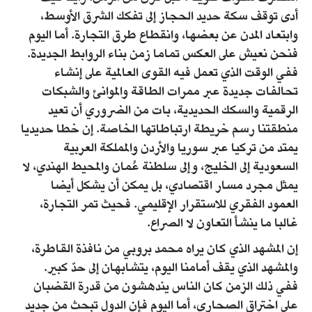
أدى توقف سكة حديد الحجاز إلى تفكك الشرق الأوسط،
وابتعاد المدن عن بعضها، وانقطاع طرق التجارة. أما اليوم
فنحن نعيش على العكس تماما زمن بناء الروابط الجديدة.
ففي الوقت الذي تعمل فيه القوى العالمية على إنشاء
تحالفات جديدة عبر ممرات الطاقة والموانئ والشبكات
الرقمية والسكك الحديدية، بات من الضروري أن تعيد
منطقتنا رسم خريطة ارتباطاتها الخاصة. إن خطا حديديا
يمتد من تركيا عبر سوريا والأردن والمملكة العربية
السعودية إلى الخليج، وإلى سلطنة عُمان والمحيط الهندي، لا
يمثل مجرد مسار اقتصادي، بل يمكن أن يشكل أيضا
العمود الفقري للاستقرار الإقليمي. فحيث تمر التجارة،
غالبا ما ينشأ التعاون لا الصراع.
إن المشهد الذي كان يراه محمد بروبي من نافذة القاطرة،
والمشهد الذي يقف أمامنا اليوم، يتشابهان إلى حدّ كبير.
ففي ذلك الزمن كان الناس يندهشون من قدرة القضبان
على اختراق الصحارى، أما اليوم فإن الدول تبحث من جديد