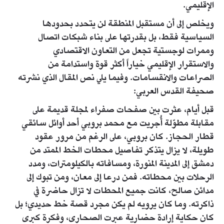
الإقليمي.
ويخلص إلى أن مستقبل المنطقة لن يتحدد بحدودها
السياسية فقط، بل بقدرتها على بناء شبكات اتصال
وممرات لوجستية تجعل من التعاون الاقتصادي
والاستقرار الإقليمي خياراً أكثر قوة واستدامة من
الصراعات والانقسامات. وفيما يلي نص المقال الذي نشرته
صحيفة القدس العربي:
قبل أيام، عثرت بين صفحات صفراء لمجلة قديمة على
مقابلة مطوّلة أُجريت مع محمد بروبي أحد أوائل سائقي
قطار الحجاز. كان بروبي، على الرغم من مرور عقود
طويلة، لا يزال يتذكر تفاصيل محطات الخط الممتد من
دمشق إلى المدينة المنورة، ومسافاته بالكيلومترات، ومدد
الرحلات بين محطاته. فمن درعا إلى معان، ومن تبوك إلى
مدائن صالح، كانت جميع المحطات لا تزال حاضرة في
ذاكرته. وما كان يرويه لم يكن مجرد قصة خط حديدي؛ بل
كان حكاية إرادة حضارية عبرت الصحارى، وفكرة كبرى