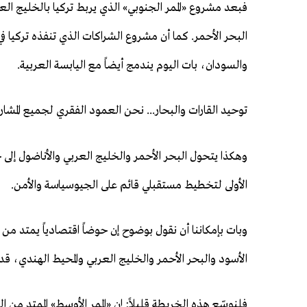
فبعد مشروع «الممر الجنوبي» الذي يربط تركيا بالخليج الع
البحر الأحمر. كما أن مشروع الشراكات الذي تنفذه تركيا 
والسودان، بات اليوم يندمج أيضاً مع اليابسة العربية.
توحيد القارات والبحار... نحن العمود الفقري لجميع المشار
وهكذا يتحول البحر الأحمر والخليج العربي والأناضول إلى
الأولى لتخطيط مستقبلي قائم على الجيوسياسة والأمن.
وبات بإمكاننا أن نقول بوضوح إن حوضاً اقتصادياً يمتد من ا
الأسود والبحر الأحمر والخليج العربي والمحيط الهندي، قد 
فلنوسّع هذه الخريطة قليلاً: إن «الممر الأوسط» الممتد م