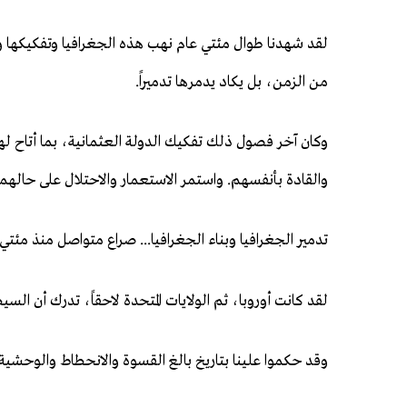
لقد شهدنا طوال مئتي عام نهب هذه الجغرافيا وتفكيكها وغ
من الزمن، بل يكاد يدمرها تدميراً.
وكان آخر فصول ذلك تفكيك الدولة العثمانية، بما أتاح لهم
والقادة بأنفسهم. واستمر الاستعمار والاحتلال على حالهما
تدمير الجغرافيا وبناء الجغرافيا... صراع متواصل منذ مئتي
لقد كانت أوروبا، ثم الولايات المتحدة لاحقاً، تدرك أن السي
وقد حكموا علينا بتاريخ بالغ القسوة والانحطاط والوحشية،