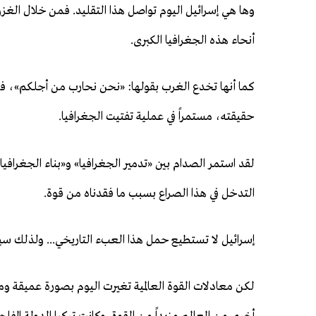
وها هي إسرائيل اليوم تواصل هذا التقليد. فمن خلال الغزو
أنحاء هذه الجغرافيا الكبرى.
كما أنها تخدع الغرب بقولها: «نحن نحارب من أجلكم»، فيظل
حقيقته، مستمراً في عملية تفتيت الجغرافيا.
لقد استمر الصدام بين «تدمير الجغرافيا» و«بناء الجغرافي
التدخل في هذا الصراع بسبب ما فقدناه من قوة.
إسرائيل لا تستطيع حمل هذا العبء التاريخي... ولذلك سيتغ
لكن معادلات القوة العالمية تغيرت اليوم بصورة عميقة و