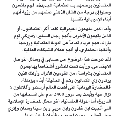
العثمانيين بوصمهم بـ«العثمانية الجديدة»، فهم بائسون
وصلوا إلى درجة من الشلل الذهني تمنعهم من رؤية أنهم
أبناء الإمبريالية نفسها.
وأما الذين يفهمون الفيدرالية كلما ذُكر العثمانيون، أو
الذين يتهمون الآخرين بأنهم رجال السفير الأميركي توم
باراك، فهم غرباء تماماً عن الدولة العثمانية وروحها
وأفقها الحضاري، أو أنهم عملاء للشبكات العالمية.
لقد طرحت هذا الموضوع على حسابي في وسائل التواصل
الاجتماعي. ورأيت تحت المنشور أشخاصاً يهاجمون
العثمانيين بشراسة، من القوميين الأتراك وأولئك الذين
يرتدون زي الكماليين وهم في الحقيقة أبناء بيزنطة.
فالحضارة اليونانية التي أهدت العالم أرسطو وأفلاطون لا
تزال حية وتُبعث بعد مرور 2400 عام على انسحابها من
التاريخ، أما الدولة العثمانية، آخر ممثل للحضارة الإسلامية
التي أنجبت ابن خلدون وابن عربي وابن سينا وسنان وإتري
وعلي قوشجي ومولانا ويونس، فتُهان في هذا البلد!