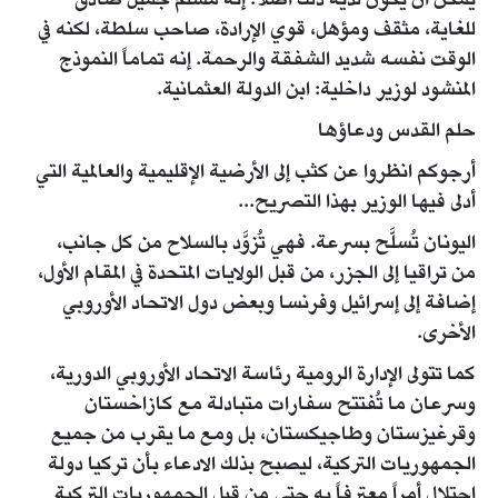
يمكن أن يكون لديه ذلك أصلاً. إنه مسلم جميل صادق
للغاية، مثقف ومؤهل، قوي الإرادة، صاحب سلطة، لكنه في
الوقت نفسه شديد الشفقة والرحمة. إنه تماماً النموذج
المنشود لوزير داخلية: ابن الدولة العثمانية.
حلم القدس ودعاؤها
أرجوكم انظروا عن كثب إلى الأرضية الإقليمية والعالمية التي
أدلى فيها الوزير بهذا التصريح...
اليونان تُسلَّح بسرعة. فهي تُزوَّد بالسلاح من كل جانب،
من تراقيا إلى الجزر، من قبل الولايات المتحدة في المقام الأول،
إضافة إلى إسرائيل وفرنسا وبعض دول الاتحاد الأوروبي
الأخرى.
كما تتولى الإدارة الرومية رئاسة الاتحاد الأوروبي الدورية،
وسرعان ما تُفتتح سفارات متبادلة مع كازاخستان
وقرغيزستان وطاجيكستان، بل ومع ما يقرب من جميع
الجمهوريات التركية، ليصبح بذلك الادعاء بأن تركيا دولة
احتلال أمراً معترفاً به حتى من قبل الجمهوريات التركية