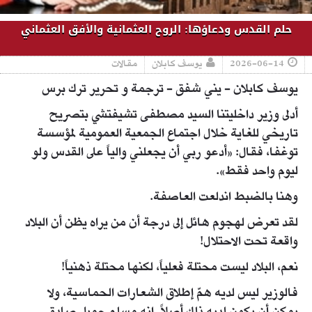
حلم القدس ودعاؤها: الروح العثمانية والأفق العثماني
2026-06-14
يوسف كابلان
مقالات
يوسف كابلان - يني شفق - ترجمة و تحرير ترك برس
أدلى وزير داخليتنا السيد مصطفى تشيفتشي بتصريح
تاريخي للغاية خلال اجتماع الجمعية العمومية لمؤسسة
توغفا، فقال: «أدعو ربي أن يجعلني والياً على القدس ولو
ليوم واحد فقط».
وهنا بالضبط اندلعت العاصفة.
لقد تعرض لهجوم هائل إلى درجة أن من يراه يظن أن البلاد
واقعة تحت الاحتلال!
نعم، البلاد ليست محتلة فعلياً، لكنها محتلة ذهنياً!
فالوزير ليس لديه همّ إطلاق الشعارات الحماسية، ولا