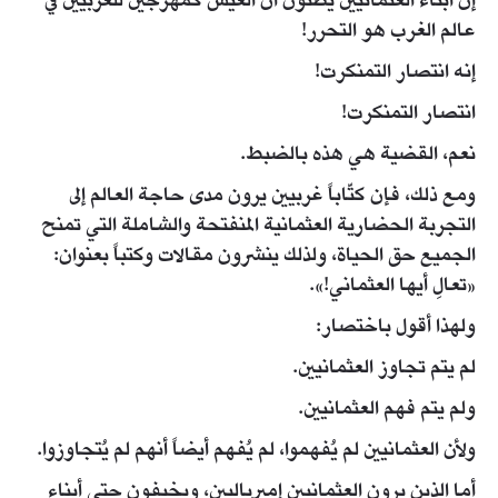
إن أبناء العثمانيين يظنون أن العيش كمهرجين للغربيين في
عالم الغرب هو التحرر!
إنه انتصار التمنكرت!
انتصار التمنكرت!
نعم، القضية هي هذه بالضبط.
ومع ذلك، فإن كتّاباً غربيين يرون مدى حاجة العالم إلى
التجربة الحضارية العثمانية المنفتحة والشاملة التي تمنح
الجميع حق الحياة، ولذلك ينشرون مقالات وكتباً بعنوان:
«تعالِ أيها العثماني!».
ولهذا أقول باختصار:
لم يتم تجاوز العثمانيين.
ولم يتم فهم العثمانيين.
ولأن العثمانيين لم يُفهموا، لم يُفهم أيضاً أنهم لم يُتجاوزوا.
أما الذين يرون العثمانيين إمبرياليين، ويخيفون حتى أبناء