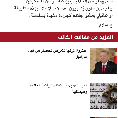
السذج، أو من الحالمين ببيزنطة، أو من الممنكرتين
والمجندين الذين يُظهرون عداءهم للإسلام بهذه الطريقة،
أو طفيلي يعشق جلاده كجرادة مقيدة بسلسلة.
والسلام.
المزيد من مقالات الكاتب
احذروا! تركيا تتعرض لحصار من قبل
إسرائيل!
القوة اليهودية.. نظام الوثنية العالمية
وهيمنتها