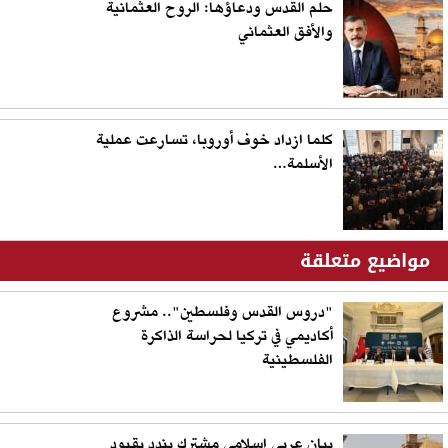
حلم القدس ودعاؤها: الروح العثمانية
والأفق العثماني
كلما ازداد خوف أوروبا، تسارعت عملية
الأسلمة…
مواضيع متعلقة
"دروس القدس وفلسطين".. مشروع
أكاديمي في تركيا لحراسة الذاكرة
الفلسطينية
بيان عربي إسلامي مشترك يندد بقيود