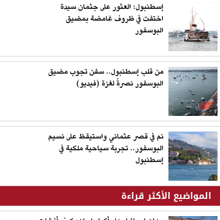
إسطنبول: العثور على جثمان سيدة
اختفت في ظروف غامضة بمضيق
البوسفور
من قلب إسطنبول.. سفن تجوب مضيق
البوسفور نصرةً لغزة (فيديو)
نم في قصر عثماني واستيقظ على نسيم
البوسفور.. تجربة سياحية ملكية في
إسطنبول
المواضيع الأكثر قراءة