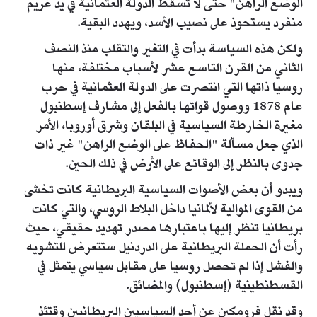
الوضع الراهن" حتى لا تسقط الدولة العثمانية في يد غريم
منفرد يستحوذ على نصيب الأسد، ويهدد البقية.
ولكن هذه السياسة بدأت في التغير والتقلب منذ النصف
الثاني من القرن التاسع عشر لأسباب مختلفة، منها
روسيا ذاتها التي انتصرت على الدولة العثمانية في حرب
عام 1878 ووصول قواتها بالفعل إلى مشارف إسطنبول
مغيرة الخارطة السياسية في البلقان وشرق أوروبا، الأمر
الذي جعل مسألة "الحفاظ على الوضع الراهن" غير ذات
جدوى بالنظر إلى الوقائع على الأرض في ذلك الحين.
ويبدو أن بعض الأصوات السياسية البريطانية كانت تخشى
من القوى الموالية لألمانيا داخل البلاط الروسي، والتي كانت
بريطانيا تنظر إليها باعتبارها مصدر تهديد حقيقي، حيث
رأت أن الحملة البريطانية على الدردنيل ستتعرض للتشويه
والفشل إذا لم تحصل روسيا على مقابل سياسي يتمثل في
القسطنطينية (إسطنبول) والمضائق.
وقد نقل فرومكين عن أحد السياسيين البريطانيين وقتئذ