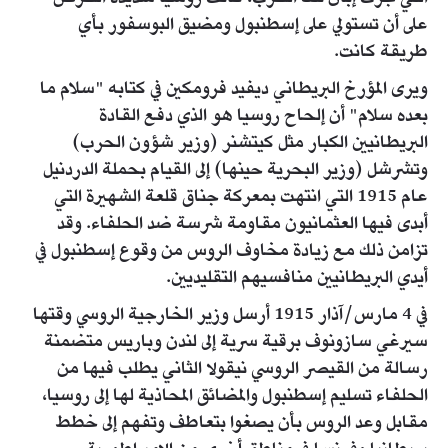
على أن تستولي على إسطنبول ومضيق البوسفور بأي
طريقة كانت.
ويرى المؤرخ البريطاني ديفيد فرومكين في كتابه "سلام ما
بعده سلام" أن إلحاح روسيا هو الذي دفع القادة
البريطانيين الكبار مثل كيتشنر (وزير شؤون الحرب)
وتشرشل (وزير البحرية حينها) إلى القيام بحملة الدردنيل
عام 1915 التي انتهت بمعركة جناق قلعة الشهيرة التي
أبدى فيها العثمانيون مقاومة شرسة ضد الحلفاء. وقد
تزامن ذلك مع زيادة مخاوف الروس من وقوع إسطنبول في
أيدي البريطانيين منافسيهم التقليديين.
في 4 مارس/آذار 1915 أرسل وزير الخارجية الروسي وقتها
سيرغي سازونوف برقية سرية إلى لندن وباريس متضمنة
رسالة من القيصر الروسي نيقولا الثاني يطلب فيها من
الحلفاء تسليم إسطنبول والمضائق المحاذية لها إلى روسيا،
مقابل وعد الروس بأن يصغوا بتعاطف وتفهم إلى خطط