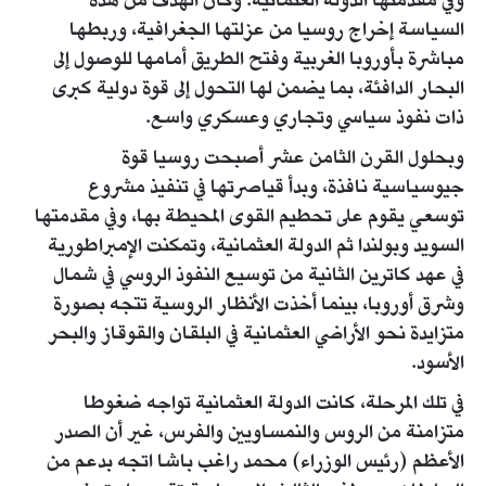
وفي مقدمتها الدولة العثمانية. وكان الهدف من هذه
السياسة إخراج روسيا من عزلتها الجغرافية، وربطها
مباشرة بأوروبا الغربية وفتح الطريق أمامها للوصول إلى
البحار الدافئة، بما يضمن لها التحول إلى قوة دولية كبرى
ذات نفوذ سياسي وتجاري وعسكري واسع.
وبحلول القرن الثامن عشر أصبحت روسيا قوة
جيوسياسية نافذة، وبدأ قياصرتها في تنفيذ مشروع
توسعي يقوم على تحطيم القوى المحيطة بها، وفي مقدمتها
السويد وبولندا ثم الدولة العثمانية، وتمكنت الإمبراطورية
في عهد كاترين الثانية من توسيع النفوذ الروسي في شمال
وشرق أوروبا، بينما أخذت الأنظار الروسية تتجه بصورة
متزايدة نحو الأراضي العثمانية في البلقان والقوقاز والبحر
الأسود.
في تلك المرحلة، كانت الدولة العثمانية تواجه ضغوطا
متزامنة من الروس والنمساويين والفرس، غير أن الصدر
الأعظم (رئيس الوزراء) محمد راغب باشا اتجه بدعم من