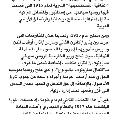
"اتفاقية القسطنطينية" السرية لعام 1915 التي ضمنت
فيها روسيا سيادتها على إسطنبول والمضائق التركية
مقابل اعترافها بمصالح بريطانيا وفرنسا في الأراضي
العربية.
ومع مطلع عام 1916، وتحديدا خلال المفاوضات التي
جرت بين يناير/كانون الثاني ومارس/آذار، أوفدت لندن
وباريس مندوبيهما إلى روسيا للحصول على المصادقة
النهائية، حيث نجح وزير الخارجية الروسي سيرغي
سازونوف في انتزاع مكاسب إضافية ضمن ما عُرف
بـ"اتفاق سازونوف-باليولوغ"، والذي منح روسيا بموجبه
الحق في ضم أرمينيا الغربية وأجزاء واسعة من جنوب شرق
الأناضول، بالإضافة إلى حق التدخل في تحديد مصير القدس
التي قُرّر وضعها تحت إدارة دولية.
غير أن هذا التحالف الثلاثي لم يدم طويلا، إذ عصفت الثورة
البلشفية عام 1917 بالنظام القيصري وأعلنت القيادة
الجديدة بزعامة لينين وتروتسكي براءتها من كافة