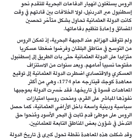
الروس يستغلون انهيار الدفاعات البحرية للتقدم نحو
إسطنبول عبر الدردنيل، لولا الخلافات بين قادتهم في وقت
كانت الدولة العثمانية تحاول بشكل متأخر تحصين
المضائق وإعادة تنظيم دفاعاتها.
ولم تتوقف الهزائم عند الجبهة البحرية، إذ تمكن الروس
من التوسع في مناطق البلقان وفرضوا ضغطا عسكريا
متزايدا على الدولة العثمانية حتى بات الطريق إلى إسطنبول
مفتوحا نسبيا أمامهم. وبعد سنوات من الاستنزاف
العسكري والاقتصادي اضطرت الدولة العثمانية إلى توقيع
معاهدة كوجك قينارجه عام 1774، وهي من أكثر
المعاهدات قسوة في تاريخها. فقد خسرت الدولة بموجبها
نفوذها المباشر على القرم، ومنحت روسيا امتيازات
سياسية ودينية واسعة داخل الأراضي العثمانية، كما حصل
الروس على موطئ قدم ثابت في البحر الأسود ومُنحوا حق
التدخل في شؤون بعض المناطق التابعة للعثمانيين.
وقد شكلت هذه المعاهدة نقطة تحول كبرى في تاريخ الدولة