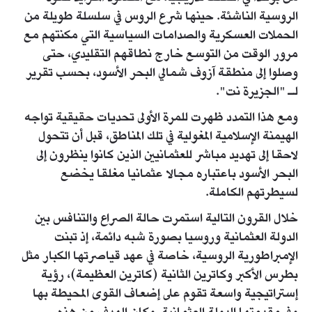
الروسية الناشئة. حينها شرع الروس في سلسلة طويلة من
الحملات العسكرية والصدامات السياسية التي مكنتهم مع
مرور الوقت من التوسع خارج نطاقهم التقليدي، حتى
وصلوا إلى منطقة آزوف شمالي البحر الأسود، بحسب تقرير
لـ "الجزيرة نت".
ومع هذا التمدد ظهرت للمرة الأولى تحديات حقيقية تواجه
الهيمنة الإسلامية المغولية في تلك المناطق، قبل أن تتحول
لاحقا إلى تهديد مباشر للعثمانيين الذين كانوا ينظرون إلى
البحر الأسود باعتباره مجالا عثمانيا مغلقا يخضع
لسيطرتهم الكاملة.
خلال القرون التالية استمرت حالة الصراع والتنافس بين
الدولة العثمانية وروسيا بصورة شبه دائمة، إذ تبنت
الإمبراطورية الروسية، خاصة في عهد قياصرتها الكبار مثل
بطرس الأكبر وكاترين الثانية (كاترين العظيمة)، رؤية
إستراتيجية واسعة تقوم على إضعاف القوى المحيطة بها