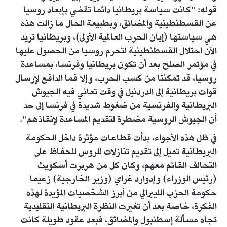
قوله: "كانت سياسة بريطانيا دائما تقضي بإبعاد روسيا
عن القسطنطينية والمضائق، وبطبيعة الحال ما زالت هذه
هي سياستها (إبان الحرب العالمية الأولى)، وبريطانيا تريد
الآن احتلال القسطنطينية لتحرم روسيا من الحصول عليها
في مؤتمر الصلح بعد أن تكون بريطانيا وفرنسا، بمساعدة
روسيا، قد تمكنتا من كسب الحرب، وإلا فما الدافع لإرسال
قوات بريطانية إلى الدردنيل في وقت تعاني فيه الجيوش
البريطانية والفرنسية من ضغوط شديدة في فرنسا إلى حد
أن الجيوش الروسية مضطرة لتقديم المساعدة لإنقاذهم".
في ظل هذه الأجواء، بدأت قطاعات مؤثرة داخل الحكومة
البريطانية تميل إلى تقديم تنازلات للروس للحفاظ على
التحالف القائم معهم، وكان كل من هربرت أسكويث
(رئيس الوزراء) وإدوارد غراي (وزير الخارجية) زعيما
حكومة الحزب الليبرالي من أبرز الشخصيات المؤيدة لهذه
الفكرة، خاصة بعد أن تغيرت النظرة البريطانية التقليدية
تجاه مسألة إسطنبول والمضائق، فبعد عقود طويلة كانت