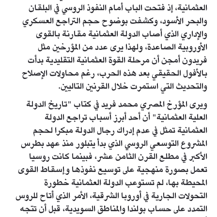
العثمانية، إذ فتحت الباب أمام النفوذ الروسي في البلقان
والبحر الأسود، وكشفت بوضوح حجم التراجع العسكري
والإداري الذي أصاب الدولة العثمانية مقارنة بالقوى
الأوروبية الصاعدة، ولهذا يرى عدد من المؤرخين مثل
فريدون أمجن أن مرحلة القوة العثمانية التقليدية بدأت
بالأفول الحقيقي بعد هذه الحرب، رغم محاولات الإصلاح
والتحديث التي استمرت خلال القرنين التاليين.
ويرى المؤرخ المصري محمد فريد في كتاب "تاريخ الدولة
العلية العثمانية" أن أحد أبرز أسباب تراجع الدولة
العثمانية تمثل في عدم إدراك رجال الدولة مبكرا لحجم
المشروع التوسعي الروسي الذي بدأ يتبلور منذ عهد بطرس
الأكبر في مطلع القرن الثامن عشر، فبينما كانت روسيا
تعمل بصورة منهجية على توسيع نفوذها وإسقاط القوى
المحيطة بها، لم تستوعب الدولة العثمانية خطورة
التحولات الجارية في أوروبا الشرقية، الأمر الذي أتاح للروس
التمدد على حساب بولندا والمناطق السويدية، قبل أن تتجه