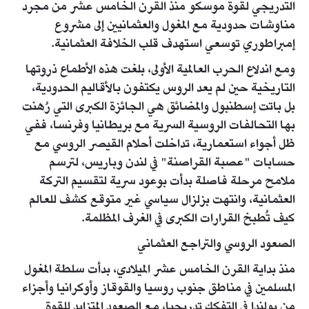
التدريجي لقوة موسكو منذ القرن الخامس عشر من مجرد
مناوشات حدودية مع المغول والعثمانيين إلى مشروع
إمبراطوري توسعي استهدف قلب الخلافة العثمانية.
ومع اندلاع الحرب العالمية الأولى، بلغت هذه الأطماع ذروتها
التاريخية حين لم يعد الروس يكتفون بالأقاليم الحدودية،
بل باتت إسطنبول والمضائق هي الجائزة الكبرى التي رُهنت
بها التحالفات الروسية السرية مع بريطانيا وفرنسا، ففي
ظل أجواء استعمارية، تداخلت أحلام القيصر الروسي مع
حسابات "عصبة القراصنة" في لندن وباريس، لترسم
ملامح مرحلة فاصلة بدأت بوعود سرية لتقسيم التركة
العثمانية، وانتهت بزلزال سياسي غير متوقع كشف للعالم
كيف تُطبخ القرارات الكبرى في الغرف المظلمة.
الصعود الروسي والتراجع العثماني
منذ بداية القرن الخامس عشر الميلادي، بدأت سلطة المغول
المسلمين في مناطق جنوب روسيا والقوقاز وأوكرانيا وأجزاء
من بولندا في التفكك تدريجيا، مع الصعود المتزايد للقوة