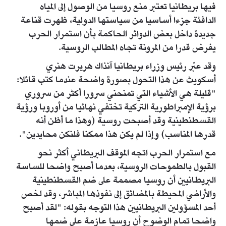
فيها بريطانيا تعتبر منع روسيا من الوصول إلى المياه
الدافئة جزءا أساسيا من سياستها الدولية، ظهرت قناعة
جديدة داخل بعض الدوائر الحاكمة بأن استمرار الحرب
يفرض قدرا من المرونة تجاه المطالب الروسية.
وقد عبّر رئيس وزراء بريطانيا آنذاك هربرت هنري
أسكويث عن هذا التحول بصورة واضحة عندما كتب قائلا:
"قليلة هي الأشياء التي تمنحني سرورا أكثر من سروري
برؤية الإمبراطورية التركية تختفي نهائيا من أوروبا ورؤية
القسطنطينية وقد أصبحت روسية (وهذا ما أظن أنه
قدرها المناسب) وإذا لم يكن هذا ممكنا فلنكن محايدين".
مع استمرار الحرب اتجه الموقف البريطاني أكثر نحو
القبول بالطموحات الروسية، بعدما أصبح واضحا للساسة
البريطانيين أن روسيا مصممة على ضم القسطنطينية
والأراضي المحيطة بالمضائق إلى نفوذها المباشر، وقد لخص
أحد المسؤولين البريطانيين هذا التوجه بقوله: "لقد أصبح
واضحا تمام الوضوح أن روسيا عازمة على ضمها