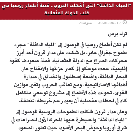
"المياه الدافئة" التي أشعلت الحروب.. قصة أطماع روسيا في
قلب الدولة العثمانية
2026-06-17
منوعات
ترك برس
لم تكن أطماع روسيا في الوصول إلى "المياه الدافئة" مجرد
طموح جغرافي عابر، بل شكلت على مدار قرون أحد أبرز
محركات الصراع مع الدولة العثمانية. فمنذ صعودها كقوة
إقليمية، سعت موسكو إلى كسر عزلتها والانفتاح على
البحار الدافئة، واضعة إسطنبول والمضائق في صدارة
أهدافها الاستراتيجية. ومع تعاقب الحروب وتغير موازين
القوى، تحولت هذه الأطماع إلى مشروع توسعي متكامل
كاد في لحظات مفصلية أن يعيد رسم خريطة المنطقة.
وعلى مدار قرون شكلت الطموحات الروسية للوصول إلى
"المياه الدافئة" والسيطرة عليها المحرك الأول للصراعات في
شرق أوروبا وحوض البحر الأسود، حيث تطور الصعود