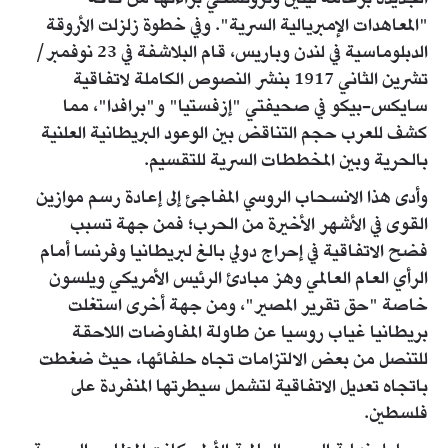
"المعاهدات الإمبريالية السرية". وفي خطوة زلزلت الأروقة
الدبلوماسية في لندن وباريس، قام البلاشفة في 23 نوفمبر/
تشرين الثاني 1917 بنشر النصوص الكاملة لاتفاقية
سايكس-بيكو في صحيفتي "إزفستيا" و"برافدا"، مما
كشف للعرب حجم التناقض بين الوعود البريطانية العلنية
بالحرية وبين المخططات السرية للتقسيم.
وأدى هذا الانسحاب الروسي المفاجئ إلى إعادة رسم موازين
القوى في الأشهر الأخيرة من الحرب؛ فمن جهة تسبب
فضح الاتفاقية في إحراج دولي بالغ لبريطانيا وفرنسا أمام
الرأي العام العالمي وهز مبادئ الرئيس الأمريكي ويلسون
خاصة "حق تقرير المصير"، ومن جهة أخرى استغلت
بريطانيا غياب روسيا عن طاولة المفاوضات اللاحقة
للتنصل من بعض الالتزامات تجاه حلفائها، حيث ضغطت
باتجاه تعديل الاتفاقية لتشمل سيطرتها المنفردة على
فلسطين.