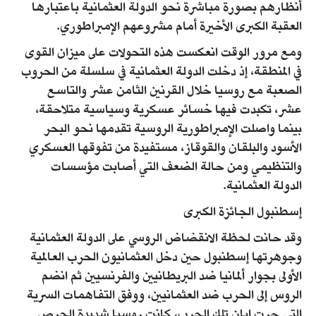
أنظارهم بصورة مباشرة نحو الدولة العثمانية باعتبارها
العقبة الكبرى الأخيرة أمام مشروعهم الإمبراطوري.
ومع مرور الوقت انعكست هذه التحولات على ميزان القوى
في المنطقة، إذ دخلت الدولة العثمانية في سلسلة من الحروب
الصعبة مع روسيا خلال القرنين الثامن عشر والتاسع
عشر، تكبدت فيها خسائر عسكرية وسياسية متلاحقة،
بينما واصلت الإمبراطورية الروسية تقدمها نحو البحر
الأسود والبلقان والقوقاز، مستفيدة من تفوقها العسكري
والتنظيمي ومن حالة الضعف التي أصابت مؤسسات
الدولة العثمانية.
إسطنبول الجائزة الكبرى
وقد حانت لحظة الانقضاض الروسي على الدولة العثمانية
وجوهرتها إسطنبول حين دخل العثمانيون الحرب العالمية
الأولى بجوار ألمانيا ضد البريطانيين والفرنسيين ثم انضم
الروس إلى الحرب ضد العثمانيين، ووفق التفاهمات السرية
التي جرت إبان تلك الحرب، كانت روسيا شديدة الحرص