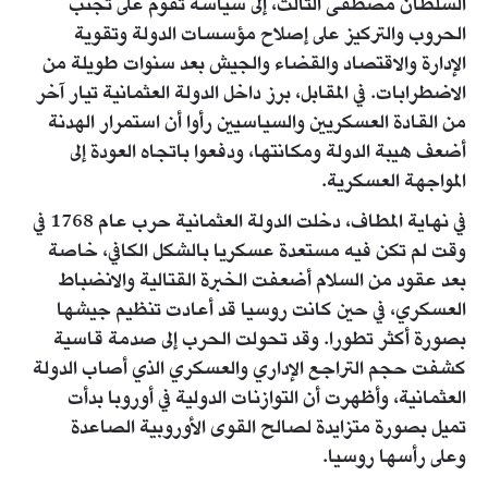
السلطان مصطفى الثالث، إلى سياسة تقوم على تجنب
الحروب والتركيز على إصلاح مؤسسات الدولة وتقوية
الإدارة والاقتصاد والقضاء والجيش بعد سنوات طويلة من
الاضطرابات. في المقابل، برز داخل الدولة العثمانية تيار آخر
من القادة العسكريين والسياسيين رأوا أن استمرار الهدنة
أضعف هيبة الدولة ومكانتها، ودفعوا باتجاه العودة إلى
المواجهة العسكرية.
في نهاية المطاف، دخلت الدولة العثمانية حرب عام 1768 في
وقت لم تكن فيه مستعدة عسكريا بالشكل الكافي، خاصة
بعد عقود من السلام أضعفت الخبرة القتالية والانضباط
العسكري، في حين كانت روسيا قد أعادت تنظيم جيشها
بصورة أكثر تطورا. وقد تحولت الحرب إلى صدمة قاسية
كشفت حجم التراجع الإداري والعسكري الذي أصاب الدولة
العثمانية، وأظهرت أن التوازنات الدولية في أوروبا بدأت
تميل بصورة متزايدة لصالح القوى الأوروبية الصاعدة
وعلى رأسها روسيا.