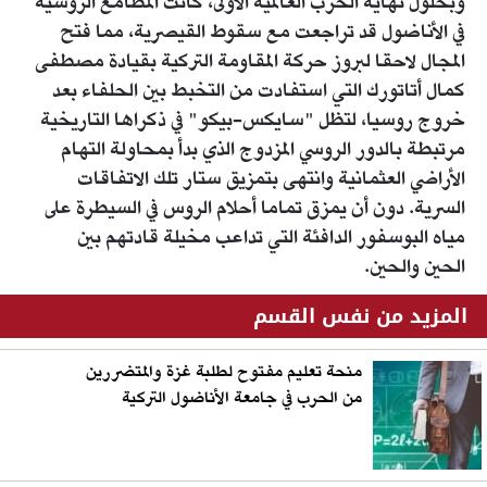
وبحلول نهاية الحرب العالمية الأولى، كانت المطامع الروسية
في الأناضول قد تراجعت مع سقوط القيصرية، مما فتح
المجال لاحقا لبروز حركة المقاومة التركية بقيادة مصطفى
كمال أتاتورك التي استفادت من التخبط بين الحلفاء بعد
خروج روسيا، لتظل "سايكس-بيكو" في ذكراها التاريخية
مرتبطة بالدور الروسي المزدوج الذي بدأ بمحاولة التهام
الأراضي العثمانية وانتهى بتمزيق ستار تلك الاتفاقات
السرية. دون أن يمزق تماما أحلام الروس في السيطرة على
مياه البوسفور الدافئة التي تداعب مخيلة قادتهم بين
الحين والحين.
المزيد من نفس القسم
منحة تعليم مفتوح لطلبة غزة والمتضررين
من الحرب في جامعة الأناضول التركية