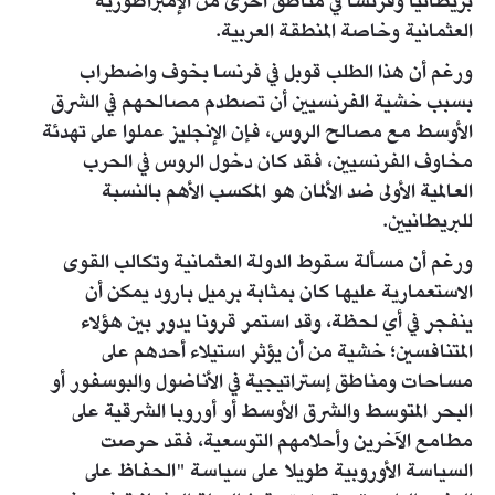
بريطانيا وفرنسا في مناطق أخرى من الإمبراطورية
العثمانية وخاصة المنطقة العربية.
ورغم أن هذا الطلب قوبل في فرنسا بخوف واضطراب
بسبب خشية الفرنسيين أن تصطدم مصالحهم في الشرق
الأوسط مع مصالح الروس، فإن الإنجليز عملوا على تهدئة
مخاوف الفرنسيين، فقد كان دخول الروس في الحرب
العالمية الأولى ضد الألمان هو المكسب الأهم بالنسبة
للبريطانيين.
ورغم أن مسألة سقوط الدولة العثمانية وتكالب القوى
الاستعمارية عليها كان بمثابة برميل بارود يمكن أن
ينفجر في أي لحظة، وقد استمر قرونا يدور بين هؤلاء
المتنافسين؛ خشية من أن يؤثر استيلاء أحدهم على
مساحات ومناطق إستراتيجية في الأناضول والبوسفور أو
البحر المتوسط والشرق الأوسط أو أوروبا الشرقية على
مطامع الآخرين وأحلامهم التوسعية، فقد حرصت
السياسة الأوروبية طويلا على سياسة "الحفاظ على