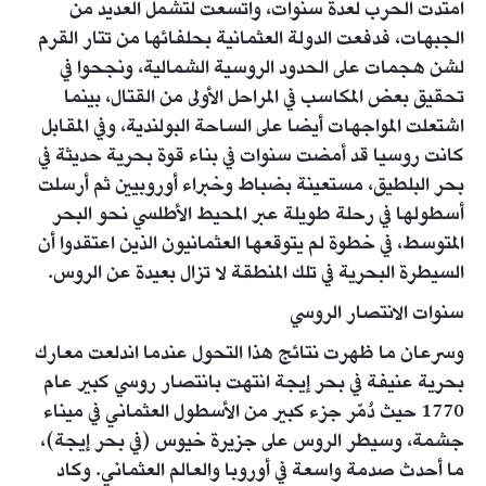
امتدت الحرب لعدة سنوات، واتسعت لتشمل العديد من
الجبهات، فدفعت الدولة العثمانية بحلفائها من تتار القرم
لشن هجمات على الحدود الروسية الشمالية، ونجحوا في
تحقيق بعض المكاسب في المراحل الأولى من القتال، بينما
اشتعلت المواجهات أيضا على الساحة البولندية، وفي المقابل
كانت روسيا قد أمضت سنوات في بناء قوة بحرية حديثة في
بحر البلطيق، مستعينة بضباط وخبراء أوروبيين ثم أرسلت
أسطولها في رحلة طويلة عبر المحيط الأطلسي نحو البحر
المتوسط، في خطوة لم يتوقعها العثمانيون الذين اعتقدوا أن
السيطرة البحرية في تلك المنطقة لا تزال بعيدة عن الروس.
سنوات الانتصار الروسي
وسرعان ما ظهرت نتائج هذا التحول عندما اندلعت معارك
بحرية عنيفة في بحر إيجة انتهت بانتصار روسي كبير عام
1770 حيث دُمّر جزء كبير من الأسطول العثماني في ميناء
جشمة، وسيطر الروس على جزيرة خيوس (في بحر إيجة)،
ما أحدث صدمة واسعة في أوروبا والعالم العثماني. وكاد