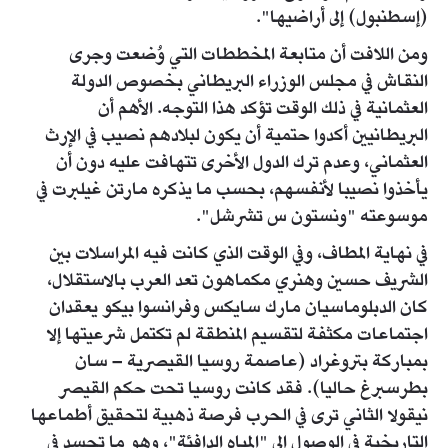
(إسطنبول) إلى أراضيها".
ومن اللافت أن متابعة المخططات التي وُضعت وجرى
النقاش في مجلس الوزراء البريطاني بخصوص الدولة
العثمانية في ذلك الوقت تؤكد هذا التوجه. الأهم أن
البريطانيين أكدوا حتمية أن يكون لبلادهم نصيب في الإرث
العثماني، وعدم ترك الدول الأخرى تتهافت عليه دون أن
يأخذوا نصيبا لأنفسهم، بحسب ما يذكره مارتن غيلبرت في
موسوعته "ونستون س تشرشل".
في نهاية المطاف، وفي الوقت الذي كانت فيه المراسلات بين
الشريف حسين وهنري مكماهون تعد العرب بالاستقلال،
كان الدبلوماسيان مارك سايكس وفرانسوا بيكو يعقدان
اجتماعات مكثفة لتقسيم المنطقة لم تكتمل شرعيتها إلا
بمباركة بتروغراد (عاصمة روسيا القيصرية – سان
بطرسبرغ حاليا). فقد كانت روسيا تحت حكم القيصر
نيقولا الثاني ترى في الحرب فرصة ذهبية لتحقيق أطماعها
التاريخية في الوصول إلى "المياه الدافئة"، وهو ما تجسد في