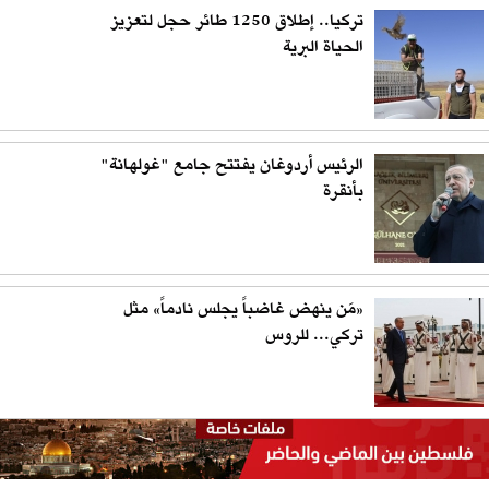
تركيا.. إطلاق 1250 طائر حجل لتعزيز
الحياة البرية
الرئيس أردوغان يفتتح جامع "غولهانة"
بأنقرة
«مَن ينهض غاضباً يجلس نادماً» مثل
تركي... للروس