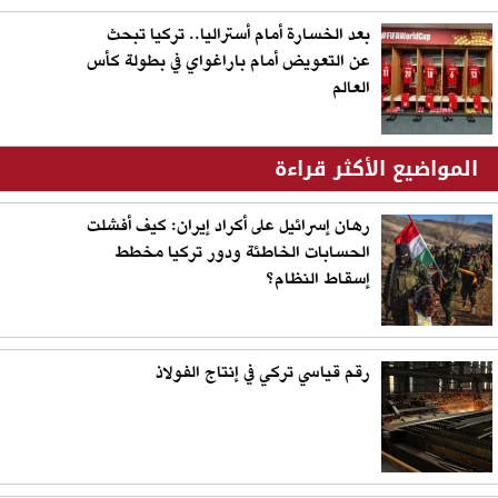
بعد الخسارة أمام أستراليا.. تركيا تبحث
عن التعويض أمام باراغواي في بطولة كأس
العالم
المواضيع الأكثر قراءة
رهان إسرائيل على أكراد إيران: كيف أفشلت
الحسابات الخاطئة ودور تركيا مخطط
إسقاط النظام؟
رقم قياسي تركي في إنتاج الفولاذ