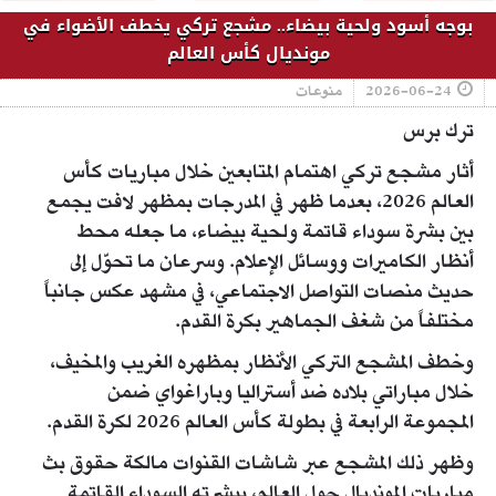
بوجه أسود ولحية بيضاء.. مشجع تركي يخطف الأضواء في
مونديال كأس العالم
2026-06-24
منوعات
ترك برس
أثار مشجع تركي اهتمام المتابعين خلال مباريات كأس
العالم 2026، بعدما ظهر في المدرجات بمظهر لافت يجمع
بين بشرة سوداء قاتمة ولحية بيضاء، ما جعله محط
أنظار الكاميرات ووسائل الإعلام. وسرعان ما تحوّل إلى
حديث منصات التواصل الاجتماعي، في مشهد عكس جانباً
مختلفاً من شغف الجماهير بكرة القدم.
وخطف المشجع التركي الأنظار بمظهره الغريب والمخيف،
خلال مباراتي بلاده ضد أستراليا وباراغواي ضمن
المجموعة الرابعة في بطولة كأس العالم 2026 لكرة القدم.
وظهر ذلك المشجع عبر شاشات القنوات مالكة حقوق بث
مباريات المونديال حول العالم، ببشرته السوداء القاتمة