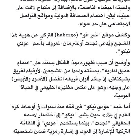
ولحيته البيضاء الناصعة، بالإضافة إلى مكياج لافت على
عينيه، ليثير اهتمام الصحافة الدولية ومواقع التواصل
الاجتماعي على حد سواء.
وكشف موقع "خبر غو" (habergo) التركي عن هوية هذا
المشجع ويُدعى نجدت أولشرمان المعروف باسم "عودي
نيكو".
وأوضح أن سبب ظهوره بهذا الشكل يستند على "انتماءٍ
عميق لناديه"، بصفته واحدا من المشجعين الأوفياء لفريق
بشيكتاش، إذ جسّد ألوان فريقه المفضل (الأسود والأبيض)
على وجهه، وهو على عكس مظهره الطبيعي في الحياة
اليومية.
أما لقبه "عودي نيكو" فيرافقه منذ سنوات في أوساط كرة
القدم في بلاده، حيث يشير "نيكو" إلى اختصار لاسمه
الحقيقي "نجدت"، بينما يستخدم "عودي" في الثقافة
التركية للإشارة إلى العود، في إشارة رمزية ضمن شخصيته