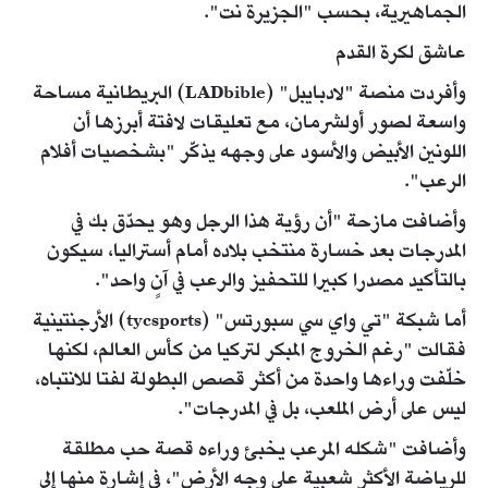
الجماهيرية، بحسب "الجزيرة نت".
عاشق لكرة القدم
وأفردت منصة "لادبايبل" (LADbible) البريطانية مساحة
واسعة لصور أولشرمان، مع تعليقات لافتة أبرزها أن
اللونين الأبيض والأسود على وجهه يذكّر "بشخصيات أفلام
الرعب".
وأضافت مازحة "أن رؤية هذا الرجل وهو يحدّق بك في
المدرجات بعد خسارة منتخب بلاده أمام أستراليا، سيكون
بالتأكيد مصدرا كبيرا للتحفيز والرعب في آنٍ واحد".
أما شبكة "تي واي سي سبورتس" (tycsports) الأرجنتينية
فقالت "رغم الخروج المبكر لتركيا من كأس العالم، لكنها
خلّفت وراءها واحدة من أكثر قصص البطولة لفتا للانتباه،
ليس على أرض الملعب، بل في المدرجات".
وأضافت "شكله المرعب يخبئ وراءه قصة حب مطلقة
للرياضة الأكثر شعبية على وجه الأرض"، في إشارة منها إلى