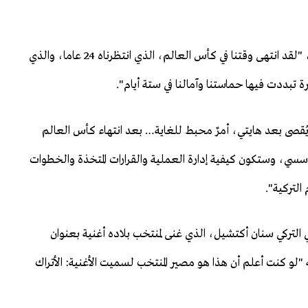
وبدوره علق فيرات أيدينوس، الكاتب في صحيفة "حرييت"، "لقد انتهى وقتنا في كأس العالم، الذي انتظرناه 24 عاما، والذي
يُقصى بعد هايتي، أمرٌ محبط للغاية… بعد انتهاء كأس العالم
ؤسسي، وستكون كيفية إدارة العملية والقرارات المتخذة والخطوات
التركية".
التركي سنان أكتشيل، الذي غنى لمنتخب بلاده أغنية بعنوان
 "لو كنت أعلم أن هذا هو مصير المنتخب لسميت الأغنية: الأتراك