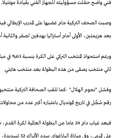
فني واضح حمّلت مسؤوليته للجهاز الفني بقيادة مونتيلا.
بعد هزيمتين، الأولى أمام أستراليا بهدفين لصفر والثانية أ
ثاني منتخب يصقى من هذه البطولة بعد منتخب هايتي.
رقم سُجِّل في تاريخ المونديال باعتباره أكبر عدد من محاولات
على المرمى، وفي مباراة الباراغواي سدد الأتراك 32 تسديدة، 5 منها فقط على المرمى.