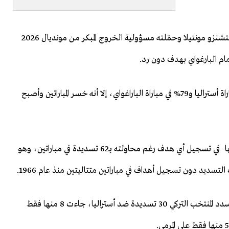
وصبت الصحف التركية جام غضبها على المدرب الإيطالي فينتشنزو مونتيلا وحمّلته مسؤولية الخروج المبكر من مونديال 2026
مام البارغواي بهدف دون رد.
ورغم استحواذ المنتخب التركي على الكرة بنسبة 63% في مباراة أستراليا و79% في مباراة الباراغواي، إلا أنه خسر المباراتين وأصبح
وفشل "نجوم الهلال" -كما تلقب الصحافة التركية منتخبها- في تسجيل أي هدف رغم محاولته بـ62 تسديدة في مباراتين، وهو
 التسديد دون تسجيل أهداف في مباراتين متتاليتين منذ عام 1966.
فبعد غياب دام 24 عاما عن البطولة العالمية لكرة القدم، سدد المنتخب التركي 30 تسديدة ضد أستراليا، جاءت 8 منها فقط