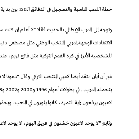
خطة اللعب المناسبة والتسجيل في الدقائق الـ150 بين بداية مباراة أستراليا والدقيقة 60 من مباراة الباراغواي".
وتوجه إلى المدرب الإيطالي بالحديث قائلا "لا أعلم إن ك
الانتقادات الموجهة لمدربي المنتخب الوطني مثل مصطفى دن
للشخصية الأبرز في كرة القدم التركية مثل فاتح تريم، عند
غير أن أيان انتقد أيضا لاعبي المنتخب التركي وقال "دعونا 
لاعبون يرفعون راية التمرد، كانوا يثورون في الملعب، و
وتابع "لا يوجد لاعبون خشنون في فريق اليوم، لا يوجد لا