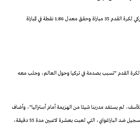
يذكر أن مونتيلا، البالغ من العمر 52 عاما، أدار المنتخب التركي لكرة القدم 35 مباراة وحقق معدل 1.86 نقطة في المباراة
 لكرة القدم "تسبب بصدمة في تركيا وحول العالم، وجلب معه
لأسف، لم يستفد مدربنا شيئا من الهزيمة أمام أستراليا"، وأضاف
أن الخسارة أمام الأستراليين "ثم الفشل في إيجاد حلول للتسجيل ضد الباراغواي، التي لعبت بعشرة لاعبين مدة 55 دقيقة،