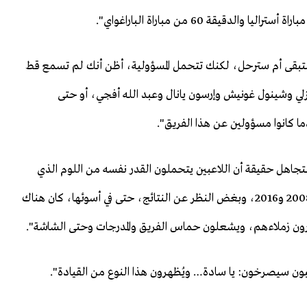
نت ستبقى أم سترحل، لكنك تتحمل المسؤولية، أظن أنك لم تسمع قط
يزلي وشينول غونيش وإرسون يانال وعبد الله أفجي، أو حتى
ما كانوا مسؤولين عن هذا الفريق".
لا نتجاهل حقيقة أن اللاعبين يتحملون القدر نفسه من اللوم الذي
يتحمله المدرب… في بطولات أعوام 1996 و2000 و2002 و2008 و2016، وبغض النظر عن النتائج، حتى في أسوئها، كان هناك
يحذرون زملاءهم، ويشعلون حماس الفريق والمدرجات وحتى الشاشة".
عبون سيصرخون: يا سادة… ويُظهرون هذا النوع من القيادة".