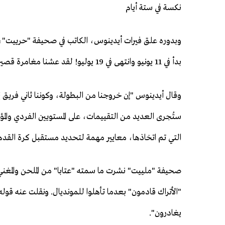
نكسة في ستة أيام
بدأ في 11 يونيو وانتهى في 19 يوليو! لقد عشنا مغامرة قصيرة تبددت فيها حماستنا وآمالنا في ستة أيام".
وقال أيدينوس "إن خروجنا من البطولة، وكوننا ثاني فريق 
ستُجرى العديد من التقييمات، على المستويين الفردي والم
التي تم اتخاذها، معايير مهمة لتحديد مستقبل كرة القدم 
صحيفة "ملييت" نشرت ما سمته "عتابا" من الملحن والمغني 
"الأتراك قادمون" بعدما تأهلوا للمونديال. ونقلت عنه قوله
يغادرون".