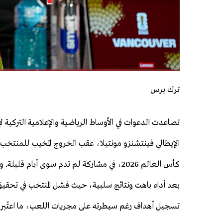
ترك برس
تصاعدت الدعوات في الأوساط الرياضية والإعلامية التركية لإق
الإيطالي فينتشنزو مونتيلا، عقب الخروج المخيب للمنتخب 
كأس العالم 2026، في مشاركة لم تدم سوى أيام قليل
بعد أداء باهت ونتائج سلبية، حيث فشل المنتخب في تحقيق 
تسجيل أهداف رغم سيطرته على مجريات اللعب، ما اعتُبر د