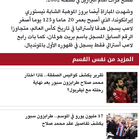
لتسع كرات أمام البرازيل في نسخة 2002.
وشهدت المباراة أيضا بروز الموهبة الشابة نيستوري
إيرانكوندا، الذي أصبح بعمر 20 عاما و125 يوما أصغر
لاعب يسجل هدفا لأستراليا في تاريخ كأس العالم، متجاوزا
الرقم السابق المسجل باسم بريت هولمان، كما بات رابع
لاعب أسترالي فقط يسجل في ظهوره الأول بالمونديال.
المزيد من نفس القسم
تقرير يكشف كواليس الصفقة.. لماذا اختار
محمد صلاح طرابزون سبور بعد نهاية
رحلته مع ليفربول؟
17 مليون يورو في الموسم.. طرابزون سبور
يكشف تفاصيل عقد محمد صلاح