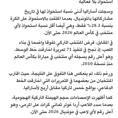
استحواذ بلا فعالية
وسجلت أستراليا أدنى نسبة استحواذ لها في تاريخ
مشاركاتها بالمونديال، بعدما اكتفت بالاستحواذ على الكرة
بنسبة 28.3% فقط، وهي أيضا أقل نسبة استحواذ لأي
منتخب في كأس العالم 2026 حتى الآن.
في المقابل، فرض المنتخب التركي تفوقا واضحا في بناء
اللعب، إذ نجح في تنفيذ 71 تمريرة اخترقت خط الوسط،
وهو أعلى رقم يسجله أي منتخب في مباراة بكأس العالم
منذ نسخة 2010.
ورغم ذلك، لم ينعكس هذا التفوق على النتيجة، حيث اقترب
المنتخبان من بعضهما في التمريرات التي اخترقت الخط
الدفاعي، بواقع خمس لتركيا مقابل أربع لأستراليا.
كما أظهرت الإحصاءات حجم الهيمنة التركية الهجومية،
بعدما سدد اللاعب أردا غولر ثماني كرات على المرمى، وهو
أعلى رقم لأي لاعب في مونديال 2026 حتى الآن.