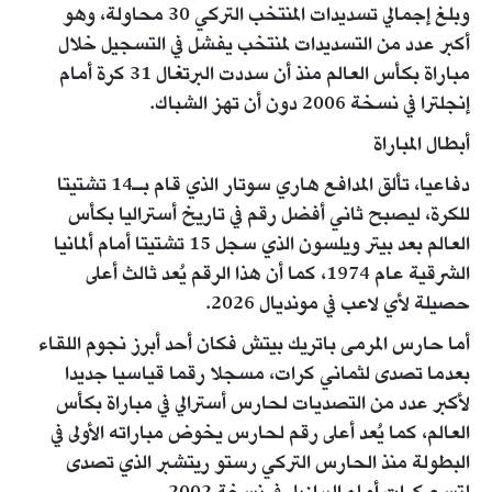
وبلغ إجمالي تسديدات المنتخب التركي 30 محاولة، وهو
أكبر عدد من التسديدات لمنتخب يفشل في التسجيل خلال
مباراة بكأس العالم منذ أن سددت البرتغال 31 كرة أمام
إنجلترا في نسخة 2006 دون أن تهز الشباك.
أبطال المباراة
دفاعيا، تألق المدافع هاري سوتار الذي قام بـ14 تشتيتا
للكرة، ليصبح ثاني أفضل رقم في تاريخ أستراليا بكأس
العالم بعد بيتر ويلسون الذي سجل 15 تشتيتا أمام ألمانيا
الشرقية عام 1974، كما أن هذا الرقم يُعد ثالث أعلى
حصيلة لأي لاعب في مونديال 2026.
أما حارس المرمى باتريك بيتش فكان أحد أبرز نجوم اللقاء
بعدما تصدى لثماني كرات، مسجلا رقما قياسيا جديدا
لأكبر عدد من التصديات لحارس أسترالي في مباراة بكأس
العالم، كما يُعد أعلى رقم لحارس يخوض مباراته الأولى في
البطولة منذ الحارس التركي رستو ريتشبر الذي تصدى