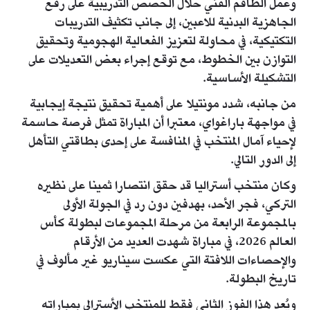
وعمل الطاقم الفني خلال الحصص التدريبية على رفع
الجاهزية البدنية للاعبين، إلى جانب تكثيف التدريبات
التكتيكية، في محاولة لتعزيز الفعالية الهجومية وتحقيق
التوازن بين الخطوط، مع توقع إجراء بعض التعديلات على
التشكيلة الأساسية.
من جانبه، شدد مونتيلا على أهمية تحقيق نتيجة إيجابية
في مواجهة باراغواي، معتبرا أن المباراة تمثل فرصة حاسمة
لإحياء آمال المنتخب في المنافسة على إحدى بطاقتي التأهل
إلى الدور التالي.
وكان منتخب أستراليا قد حقق انتصارا ثمينا على نظيره
التركي، فجر الأحد، بهدفين دون رد في الجولة الأولى
بالمجموعة الرابعة من مرحلة المجموعات لبطولة كأس
العالم 2026، في مباراة شهدت العديد من الأرقام
والإحصاءات اللافتة التي عكست سيناريو غير مألوف في
تاريخ البطولة.
ويُعد هذا الفوز الثاني فقط للمنتخب الأسترالي بمباراته