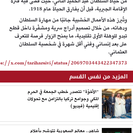
من حياة السلطان عبد الحميد الثاني، حيث قضى فيه فترة
الإقامة الجبرية، قبل أن يفارق الحياة عام 1918.
وتُبرز هذه الأعمال الخشبية جانبًا من مهارة السلطان
ودهائه، من خلال تصميم أدراج سرية ومشفّرة داخل قطع
تبدو للوهلة الأولى تقليدية، ما يمنح الزوار فرصة للتعرف
على بعد إنساني وفني أقل شهرة في شخصية السلطان
العثماني.
ps://x.com/tariharsivi/status/2069703443422347373
المزيد من نفس القسم
"الأخوّة" تتصدر خطب الجمعة في الحرم
المكي وجوامع تركيا بالتزامن مع تحولات
إقليمية (فيديو)
شاهد.. معالم السعودية تتوشح بأعلام