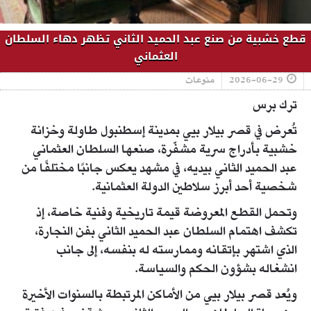
قطع خشبية من صنع عبد الحميد الثاني تظهر دهاء السلطان
العثماني
2026-06-29
منوعات
ترك برس
تُعرض في قصر بيلار بيي بمدينة إسطنبول طاولة وخزانة
خشبية بأدراج سرية مشفّرة، صنعها السلطان العثماني
عبد الحميد الثاني بيديه، في مشهد يعكس جانبًا مختلفًا من
شخصية أحد أبرز سلاطين الدولة العثمانية.
وتحمل القطع المعروضة قيمة تاريخية وفنية خاصة، إذ
تكشف اهتمام السلطان عبد الحميد الثاني بفن النجارة،
الذي اشتهر بإتقانه وممارسته له بنفسه، إلى جانب
انشغاله بشؤون الحكم والسياسة.
ويُعد قصر بيلار بيي من الأماكن المرتبطة بالسنوات الأخيرة