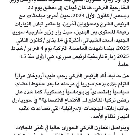
الخارجية التركي، هاكان فيدان، إلى دمشق يوم 22
ديسمبر/كانون الأول 2024، حيث أجرى مباحثات مع
الرئيس الشرع ومسؤولين آخرين. واستمر تبادل الزيارات
رفيعة المستوى بين البلدين، حيث زار وزير خارجية سوريا
الجديد، أسعد الشيباني، أنقرة في 14 يناير/كانون الثاني
2025، بينما شهدت العاصمة التركية يوم 4 فبراير/شباط
2025 زيارة تاريخية لرئيس سوري، هي الأولى منذ 15
عاماً.
من جانبه، أكد الرئيس التركي رجب طيب أردوغان مراراً
التزام بلاده بدعم سوريا في مرحلة ما بعد سقوط النظام،
سياسياً واقتصادياً ودبلوماسياً وعسكرياً. كما شدد على
رفض تركيا القاطع لـ"الأطماع الانفصالية" في سوريا، إلى
جانب إدانته للهجمات الإسرائيلية التي تصاعدت عقب
انهيار نظام الأسد.
ويتواصل التعاون التركي السوري حاليا في شتى المجالات