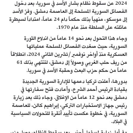
2024 عن سقوط نظام بشار الأسد في سوريا، بعد دخول
الفصائل السورية المسلحة إلى العاصمة دمشق. وفرّ الأسد
إلى موسكو، منهياً بذلك حكماً دام 24 عاماً، امتداداً لسيطرة
عائلته على السلطة منذ عام 1970.
وجاء هذا التحول بعد نحو 14 عاماً من اندلاع الثورة
السورية، حيث صعّدت الفصائل المسلحة عملياتها
العسكرية منذ أواخر نوفمبر/تشرين الثاني 2024، انطلاقاً
من ريف حلب الغربي وصولاً إلى دمشق، لتنتهي بذلك 61
عاماً من حكم حزب البعث وحقبة الأسد في سوريا.
بدورها، أعلنت تركيا دعمها للإدارة السورية الجديدة
بقيادة الرئيس أحمد الشرع، وأعادت فتح سفارتها في
دمشق بعد نحو 12 عاماً من الإغلاق. وجاء ذلك بعد زيارة
رئيس جهاز الاستخبارات التركي، إبراهيم كالن، للعاصمة
السورية، في خطوة عكست تأييد أنقرة للتحولات السياسية
في البلاد.
وفي أول زيارة لمسؤول أجنبي بعد سقوط النظام، وصل وزير