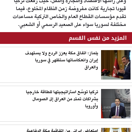
وعلى رأسها الاقتصاد والتجارة والنقل، حيث رفعت تركيا
قيودا تجارية كانت مفروضة زمن النظام المخلوع، فيما
تقدم مؤسسات القطاع العام والخاص التركية مساعدات
مختلفة لسوريا سواء على الصعيد الرسمي أو الشعبي.
المزيد من نفس القسم
يلماز: اتفاق مكة يعزز الردع ولا يستهدف
إيران وانعكاساتها ستظهر في سوريا
والعراق
تركيا توسّع استراتيجيتها للطاقة خارجيا
بشراكات تمتد من العراق إلى الصومال
وأوروبا
امتعاض إيراني من اتفاقية مكة الدفاعية