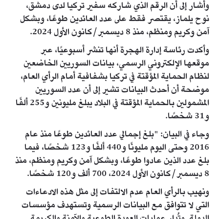
وأشار إلى أن الرقم الذي شاركه سفير تركيا لدى دمشق،
نوح يلماز، يقتصر فقط على عدد العائدين طوعًا، وبشكل
آمن وكريم ومنظم، منذ 8 ديسمبر/كانون الأول 2024.
وأكدت رئاسة إدارة الهجرة أنها تنشر أسبوعيًا، عبر
موقعها الإلكتروني الرسمي، بيانات السوريين الخاضعين
لنظام الحماية المؤقتة في تركيا بشفافية أمام الرأي العام،
موضحة أن أحدث البيانات تشير إلى أن عدد السوريين
المشمولين بالحماية المؤقتة في البلاد يبلغ مليونين و255 ألفًا
و31 شخصًا.
وجاء في البيان: "بلغ إجمالي عدد العائدين طوعًا منذ عام
2016 وحتى اليوم مليونًا و440 ألفًا و123 شخصًا، فيما
بلغ عدد الذين عادوا طوعًا، وبشكل آمن وكريم ومنظم، منذ
8 ديسمبر/كانون الأول 2024، 700 ألف و120 شخصًا.
ونهيب بالرأي العام عدم الالتفات إلى مثل هذه الادعاءات
التي لا تتوافق مع البيانات الرسمية وتستهدف مؤسسات
الدولة. وتُدار عمليات العودة الطوعية والآمنة والكريمة