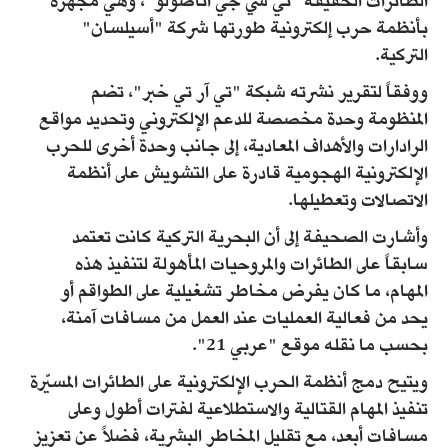
الطائرات الخفيفة "تي سي جي أناضولو"، وهي مجهزة
بأنظمة حرب إلكترونية طورتها شركة "أسيلسان"
التركية.
ووفقاً لتقرير نشرته شبكة "تي آر تي خبر"، تضم
المنظومة وحدة مخصصة للدعم الإلكتروني وتحديد مواقع
الرادارات والأهداف المعادية، إلى جانب وحدة أخرى للحرب
الإلكترونية الهجومية قادرة على التشويش على أنظمة
الاتصالات وتعطيلها.
وأشارت الصحيفة إلى أن البحرية التركية كانت تعتمد
سابقاً على الطائرات والمروحيات المأهولة لتنفيذ هذه
المهام، ما كان يفرض مخاطر تشغيلية على الطواقم أو
يحد من فعالية العمليات عند العمل من مسافات آمنة،
بحسب ما نقله موقع "عربي 21".
ويتيح دمج أنظمة الحرب الإلكترونية على الطائرات المسيّرة
تنفيذ المهام القتالية والاستطلاعية لفترات أطول وعلى
مسافات أبعد، مع تقليل المخاطر البشرية، فضلاً عن تعزيز