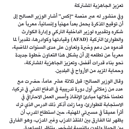
تعزيز الجاهزية المشتركة
وفي منشور له عبر منصة “إكس” أشار الوزير الصالح ‏إلى
أن توقيع المذكرة يحمل بعداً مهنياً وإنسانياً، معرباً عن
شكره ‏وتقديره لوزير الداخلية التركي وإدارة الكوارث
والطوارئ ‏التركية (‏AFAD‏) وقيادتها وكوادرها، تقديراً لما
قدموه من دعم ‏وخبرة وتعاون على مدى السنوات الماضية،
معرباً عن تطلعه ‏إلى أن يشكل هذا التعاون خطوة جديدة
نحو بناء قدرات أفضل، ‏وتعزيز الجاهزية المشتركة،
وحماية المزيد من الأرواح في ‏البلدين.‏
وقال الوزير الصالح: قبل ثلاثة عشر عاماً، حضرت مع
عدد ‏من زملائي أول دورة تدريبية في الدفاع المدني في تركيا،
‏تعلمنا خلالها مبادئ الإنقاذ وأسس العمل الاحترافي في
‏الاستجابة للطوارئ، وما زلت أذكر ذلك الدرس الذي ترك
أثراً ‏عميقاً في مسيرتي المهنية، حين استطاع المدرب أن
يظهر لنا ‏الفارق بين المنقذ المدرّب وغير المدرّب، وهو الفارق
بين الحياة ‏والموت بالنسبة لشخص ينتظر المساعدة.‏