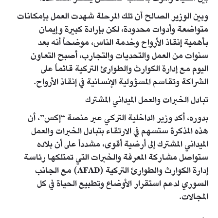
وبين الوزير الصالح أن تلك المرحلة شهدت العمل بإمكانات
‏متواضعة وأدوات محدودة، لكن بإرادة كبيرة وإيمان
بأهمية ‏إنقاذ الأرواح وخدمة الناس، موضحاً أنه بعد
سنوات من العمل ‏والتحديات والتجارب، أصبح التعاون
اليوم مع إدارة الكوارث ‏والطوارئ التركية قائماً على
الشراكة وتقاسم المسؤولية ‏الإنسانية في إنقاذ الأرواح.‏
‏تبادل الخبرات والعمل الميداني المشترك
بدوره، أكد وزير الداخلية التركي عبر منصة “إكس”، أن
هذه ‏المذكرة ستسهم في الارتقاء بتبادل الخبرات والعمل
الميداني ‏المشترك إلى أرضية أقوى، مشدداً على أن بلاده
ستواصل ‏مشاركة المعرفة والخبرات التي تمتلكها رئاسة
إدارة الكوارث ‏والطوارئ التركية (‏AFAD‏) مع الجانب
السوري لدعم استقرار ‏الأوضاع وتطبيع الحياة في كل
المجالات.‏
‏ ‏