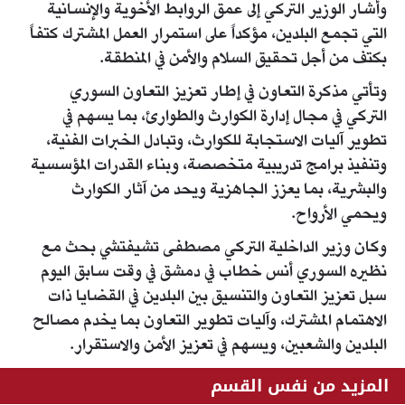
وأشار الوزير التركي إلى عمق الروابط الأخوية والإنسانية
التي ‏تجمع البلدين، مؤكداً على استمرار العمل المشترك كتفاً
بكتف ‏من أجل تحقيق السلام والأمن في المنطقة.‏
وتأتي مذكرة التعاون في إطار تعزيز التعاون السوري
التركي ‏في مجال إدارة الكوارث والطوارئ، بما يسهم في
تطوير آليات ‏الاستجابة للكوارث، وتبادل الخبرات الفنية،
وتنفيذ برامج ‏تدريبية متخصصة، وبناء القدرات المؤسسية
والبشرية، بما ‏يعزز الجاهزية ويحد من آثار الكوارث
ويحمي الأرواح.‏
وكان وزير الداخلية التركي مصطفى تشيفتشي بحث مع
نظيره ‏السوري أنس خطاب في دمشق في وقت سابق اليوم
سبل تعزيز ‏التعاون والتنسيق بين البلدين في القضايا ذات
الاهتمام المشترك، ‏وآليات تطوير التعاون بما يخدم مصالح
البلدين والشعبين، ‏ويسهم في تعزيز الأمن والاستقرار.‏
المزيد من نفس القسم