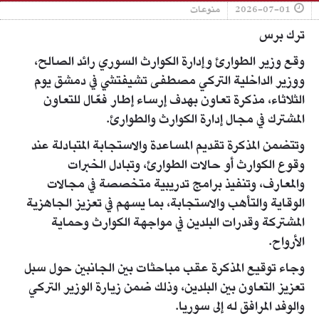
2026-07-01
منوعات
ترك برس
وقع وزير الطوارئ وإدارة الكوارث السوري رائد الصالح،
‏ووزير الداخلية التركي مصطفى تشيفتشي في دمشق يوم
‏الثلاثاء، مذكرة تعاون بهدف إرساء إطار فعّال للتعاون
المشترك ‏في مجال إدارة الكوارث والطوارئ.‏
وتتضمن المذكرة تقديم المساعدة والاستجابة المتبادلة عند
وقوع ‏الكوارث أو حالات الطوارئ، وتبادل الخبرات
والمعارف، ‏وتنفيذ برامج تدريبية متخصصة في مجالات
الوقاية والتأهب ‏والاستجابة، بما يسهم في تعزيز الجاهزية
المشتركة و‏قدرات البلدين في مواجهة الكوارث وحماية
الأرواح.‏
وجاء توقيع المذكرة عقب مباحثات بين الجانبين حول سبل
‏تعزيز التعاون بين البلدين، وذلك ضمن زيارة الوزير التركي
‏والوفد المرافق له إلى سوريا.‏