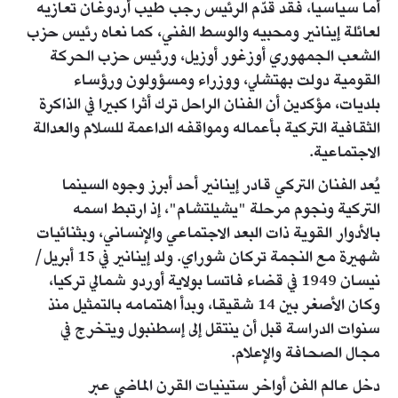
أما سياسيا، فقد قدّم الرئيس رجب طيب أردوغان تعازيه
لعائلة إينانير ومحبيه والوسط الفني، كما نعاه رئيس حزب
الشعب الجمهوري أوزغور أوزيل، ورئيس حزب الحركة
القومية دولت بهتشلي، ووزراء ومسؤولون ورؤساء
بلديات، مؤكدين أن الفنان الراحل ترك أثرا كبيرا في الذاكرة
الثقافية التركية بأعماله ومواقفه الداعمة للسلام والعدالة
الاجتماعية.
يُعد الفنان التركي قادر إينانير أحد أبرز وجوه السينما
التركية ونجوم مرحلة "يشيلتشام"، إذ ارتبط اسمه
بالأدوار القوية ذات البعد الاجتماعي والإنساني، وبثنائيات
شهيرة مع النجمة تركان شوراي. ولد إينانير في 15 أبريل/
نيسان 1949 في قضاء فاتسا بولاية أوردو شمالي تركيا،
وكان الأصغر بين 14 شقيقا، وبدأ اهتمامه بالتمثيل منذ
سنوات الدراسة قبل أن ينتقل إلى إسطنبول ويتخرج في
مجال الصحافة والإعلام.
دخل عالم الفن أواخر ستينيات القرن الماضي عبر