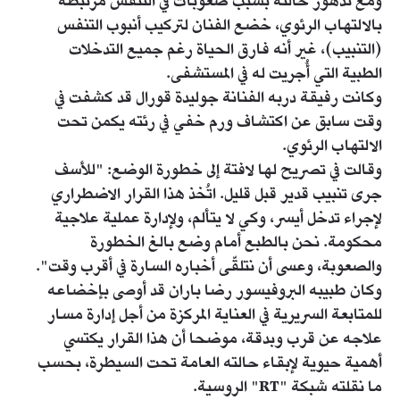
ومع تدهور حالته بسبب صعوبات في التنفس مرتبطة
بالالتهاب الرئوي، خضع الفنان لتركيب أنبوب التنفس
(التنبيب)، غير أنه فارق الحياة رغم جميع التدخلات
الطبية التي أُجريت له في المستشفى.
وكانت رفيقة دربه الفنانة جوليدة قورال قد كشفت في
وقت سابق عن اكتشاف ورم خفي في رئته يكمن تحت
الالتهاب الرئوي.
وقالت في تصريح لها لافتة إلى خطورة الوضع: "للأسف
جرى تنبيب قدير قبل قليل. اتُخذ هذا القرار الاضطراري
لإجراء تدخل أيسر، وكي لا يتألم، ولإدارة عملية علاجية
محكومة. نحن بالطبع أمام وضع بالغ الخطورة
والصعوبة، وعسى أن نتلقّى أخباره السارة في أقرب وقت".
وكان طبيبه البروفيسور رضا باران قد أوصى بإخضاعه
للمتابعة السريرية في العناية المركزة من أجل إدارة مسار
علاجه عن قرب وبدقة، موضحا أن هذا القرار يكتسي
أهمية حيوية لإبقاء حالته العامة تحت السيطرة، بحسب
ما نقلته شبكة "RT" الروسية.