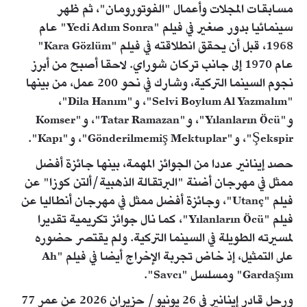
مسابقات المجلات وأعمال "الفوتورومان"، ثم ظهر
سينمائيا بدور صغير في فيلم "Yedi Adım Sonra" عام
1968، قبل أن يحقق انطلاقته في فيلم "Kara Gözlüm"
عام 1970 إلى جانب تركان شوراي. لاحقا أصبح من أبرز
نجوم السينما التركية، وشارك في نحو 200 عمل، من بينها
"Selvi Boylum Al Yazmalım"، و"Dila Hanım"،
و"Yılanların Öcü"، و"Tatar Ramazan"، و"Komser
Şekspir"، و"Gönderilmemiş Mektuplar"، و"Kapı".
حصد إينانير عددا من الجوائز المهمة، بينها جائزة أفضل
ممثل في مهرجان أضنة "البرتقالة الذهبية/ألتن كوزا" عن
فيلم "Utanç"، وجائزة أفضل ممثل في مهرجان أنطاليا عن
فيلم "Yılanların Öcü"، كما نال جوائز تكريمية تقديرا
لمسيرته الطويلة في السينما التركية. ولم يقتصر حضوره
على التمثيل، إذ خاض تجربة الإخراج أيضا في فيلم "Ah
Gardaşım" ومسلسل "Savcı".
ورحل قادر إينانير في 26 يونيو/ حزيران 2026 عن عمر 77