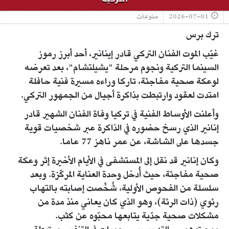
2026-07-01
منوعات
ترك برس
غيّب الموت الفنان التركي قادر إينانير، أحد أبرز رموز
السينما التركية ونجوم مرحلة "يشيلتشام"، بعد تعرضه
لوعكة صحية مفاجئة، تاركا وراءه مسيرة فنية حافلة
امتدت لعقود وارتبطت بذاكرة أجيال من الجمهور التركي.
وأعلنت الأوساط الفنية في تركيا وفاة الفنان الشهير قادر
إنانير الذي رسخ حضوره في الذاكرة عبر شخصيات قوية
جسدها على الشاشة، عن عمر ناهز 77 عاما.
وكان إنانير قد نقل إلى المستشفى في الأيام الأخيرة إثر وعكة
صحية مفاجئة، حيث أُدخل وحدة العناية المركّزة. وبعد
سلسلة من الفحوص الأولية، شُخّصت إصابته بالتهاب
رئوي (ذات الرئة)، وهو الذي كان يعاني منذ مدة من
مشكلات صحية جدّية يتابعها محبّوه عن كثب.