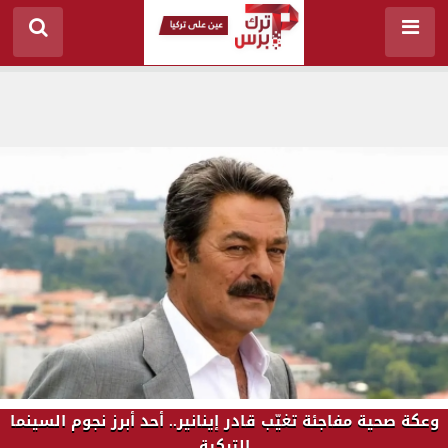
وعكة صحية مفاجئة تغيّب قادر إينانير.. أحد أبرز نجوم السينما
التركية