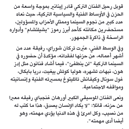
قوبل رحيل الفنان التركي قادر إينانير بموجة واسعة من
الحزن في الأوساط الفنية والسياسية التركية، حيث نعاه
عدد كبير من نجوم السينما وممثلي الأحزاب والمسؤولين،
مستحضرين مكانته كأحد أبرز رموز "يشيلتشام" وأدواره
الراسخة في ذاكرة الجمهور.
وفي الوسط الفني، عبّرت تركان شوراي، رفيقة عدد من
أشهر أعماله، عن حزنها لفقدانه، مؤكدة أن حضوره في
السينما التركية "لن ينطفئ"، فيما أشاد فنانون مثل إدز
هون، نبهات تشهره، هوليا كوتش ييغيت، دريا بايكال،
غول سونال وكيفانش تاتليتوغ بمسيرته الفنية وإنسانيته
ومواقفه الاجتماعية.
ونعى الفنان الموسيقي الكبير أورهان غنجباي رفيقه معبرا
عن حزنه، قائلا: "لا يكاد الإنسان يصدق، هذا ما كتب له
من نصيب، وكل امرئ في هذه الدنيا يؤدي مهمته، وهو
أيضا أدى مهمته".