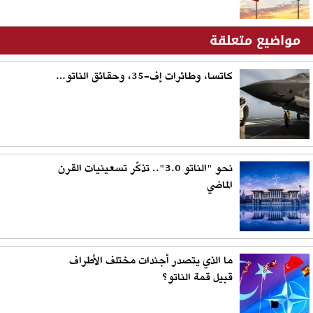
مواضيع متعلقة
كاتسا، وطائرات إف-35، وحقائق الناتو…
نحو "الناتو 3.0".. تذكّر تسعينيات القرن
الماضي
ما الذي يتصدر أجندات مختلف الأطراف
قبيل قمة الناتو؟