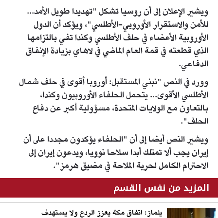
ويشير الإعلان إلى أن روسيا تشكل "تهديدا طويل الأمد...
للأمن والاستقرار الأوروبي-الأطلسي"، ويؤكد أن الدول
الأوروبية ​الأعضاء في حلف الأطلسي وكندا تفي بالتزامها
الذي قطعته في ​قمة ⁠العام الماضي في لاهاي بزيادة الإنفاق
الدفاعي.
وورد في النص "نبني المستقبل: أوروبا أقوى في حلف شمال
الأطلسي الأقوى... يتحمل الحلفاء الأوروبيون وكندا،
بالتعاون مع الولايات المتحدة، مسؤولية ⁠أكبر ​عن دفاع
الحلف".
ويشير النص أيضا إلى أن "الحلفاء يؤكدون ​مجددا على أن
إيران يجب ألا تمتلك أبدا سلاحا نوويا، ويدعون إيران إلى
الاحترام الكامل ​لحرية الملاحة في مضيق هرمز".
المزيد من نفس القسم
يلماز: اتفاق مكة يعزز الردع ولا يستهدف