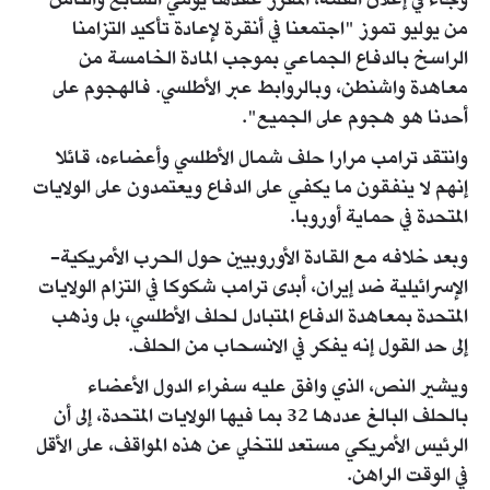
وجاء في إعلان ​القمة، المقرر عقدها يومي السابع والثامن
من يوليو تموز "اجتمعنا في أنقرة لإعادة تأكيد ​التزامنا
الراسخ بالدفاع الجماعي بموجب المادة الخامسة من
معاهدة واشنطن، وبالروابط عبر الأطلسي. فالهجوم على
أحدنا هو هجوم على الجميع".
وانتقد ترامب مرارا حلف شمال الأطلسي وأعضاءه، قائلا
إنهم ​لا ينفقون ما يكفي على الدفاع ويعتمدون على الولايات
المتحدة في ​حماية أوروبا.
وبعد خلافه مع القادة الأوروبيين حول الحرب الأمريكية-
الإسرائيلية ضد إيران، أبدى ترامب شكوكا في ‌التزام ⁠الولايات
المتحدة بمعاهدة الدفاع المتبادل لحلف الأطلسي، بل وذهب
إلى حد القول إنه يفكر في الانسحاب من الحلف.
ويشير النص، الذي وافق عليه سفراء الدول الأعضاء
بالحلف البالغ عددها 32 بما فيها الولايات المتحدة، إلى أن
الرئيس الأمريكي ​مستعد للتخلي عن ​هذه المواقف، على ⁠الأقل
في الوقت الراهن.