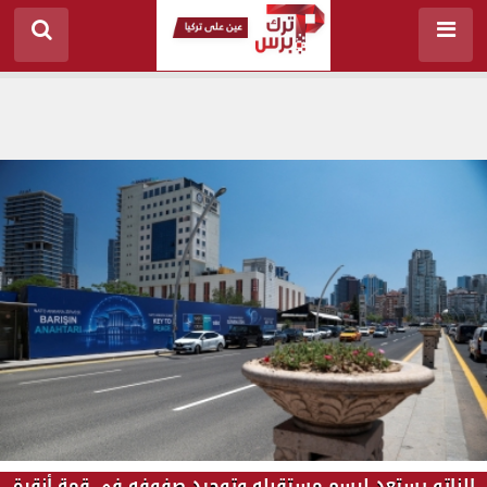
الناتو يستعد لرسم مستقبله وتوحيد صفوفه في قمة أنقرة