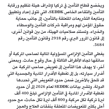
ويخضع قطاع التأمين في تركيا لإشراف هيئة تنظيم ورقابة
التأمين والتقاعد الخاص SEDDK، التي تتولى إعداد وتطبيق
ومتابعة التشريعات المتعلقة بالتأمين، إلى جانب حماية
حقوق المؤمن لهم ومراقبة شركات التأمين والوسطاء
والخبراء. وتستند صلاحيات الهيئة، من بين قوانين أخرى،
إلى قانون المرور البري رقم 2918 وقانون التأمين رقم
5684.
يغطي التأمين الإلزامي المسؤولية المالية لصاحب المركبة أو
سائقها تجاه الأطراف الثالثة في حال وقوع حادث. وبمعنى
آخر، لا يهدف هذا التأمين إلى تعويض صاحب المركبة عن
أضرار سيارته، بل إلى تغطية الأضرار المادية والجسدية التي
قد تلحق بالآخرين ضمن حدود التعويض التي تحددها
الدولة. وتشير بيانات SEDDK لعام 2026 إلى أن حدود
تغطية الأضرار المادية في التأمين الإلزامي تبلغ 400 ألف
ليرة تركية لكل مركبة و800 ألف ليرة لكل حادث، مع حدود
أعلى بكثير للتعويضات المتعلقة بنفقات العلاج والعجز