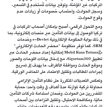
المركبات غير المؤمّنة، وتوفير بيانات تُستخدم في التسعير،
وسجل الحوادث، واحتساب خصومات أو زيادات عدم
وقوع الحوادث.
ومع التحول الرقمي، أصبح بإمكان أصحاب المركبات في
تركيا الوصول إلى بيانات التأمين عبر منصات إلكترونية، بما
في ذلك بوابة الحكومة الإلكترونية e-Devlet وخدمات
SBM. كما توفر منظومة "محضر الحادث الإلكتروني"
Mobil Kaza Tutanağı إمكانية إعداد محضر الحادث عبر
تطبيق Sigortam360، مع إدخال بيانات اللوحات والصور
وموقع الحادث وموافقة الأطراف، ما يهدف إلى تسريع
إجراءات المطالبات وتقليل الاعتماد على المحاضر الورقية.
وتعكس التعديلات المتكررة على نظام التأمين الإلزامي
محاولة تركية لموازنة عدة أهداف في وقت واحد: حماية
المتضررين من الحوادث، وضمان استدامة شركات التأمين
ماليًا، ومكافحة الاحتيال، وتقليل النزاعات بين أصحاب
المركبات والشركات، وتسريع دفع التعويضات. وتنشر