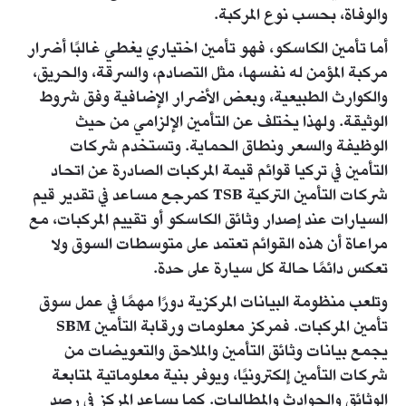
والوفاة، بحسب نوع المركبة.
أما تأمين الكاسكو، فهو تأمين اختياري يغطي غالبًا أضرار
مركبة المؤمن له نفسها، مثل التصادم، والسرقة، والحريق،
والكوارث الطبيعية، وبعض الأضرار الإضافية وفق شروط
الوثيقة. ولهذا يختلف عن التأمين الإلزامي من حيث
الوظيفة والسعر ونطاق الحماية. وتستخدم شركات
التأمين في تركيا قوائم قيمة المركبات الصادرة عن اتحاد
شركات التأمين التركية TSB كمرجع مساعد في تقدير قيم
السيارات عند إصدار وثائق الكاسكو أو تقييم المركبات، مع
مراعاة أن هذه القوائم تعتمد على متوسطات السوق ولا
تعكس دائمًا حالة كل سيارة على حدة.
وتلعب منظومة البيانات المركزية دورًا مهمًا في عمل سوق
تأمين المركبات. فمركز معلومات ورقابة التأمين SBM
يجمع بيانات وثائق التأمين والملاحق والتعويضات من
شركات التأمين إلكترونيًا، ويوفر بنية معلوماتية لمتابعة
الوثائق والحوادث والمطالبات. كما يساعد المركز في رصد