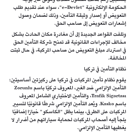
الحكومة الإلكترونية "e-Devlet"، سواء عند تقديم طلب
التعويض أو إصدار وثيقة التأمين، وذلك لضمان وصول
إشعارات التعويض إلى صاحب الحق.
وتلفت القواعد الجديدة إلى أن مغادرة مكان الحادث بشكل
مخالف للإجراءات القانونية قد تمنح شركة التأمين الحق
في استرداد مبلغ التعويض من صاحب المركبة، في حال ثبتت
المخالفة.
نظام التأمين في تركيا
يقوم نظام تأمين المركبات في تركيا على ركيزتين أساسيتين:
التأمين الإلزامي ضد الغير، المعروف تركيًا باسم Zorunlu
Trafik Sigortası، والتأمين الاختياري الشامل المعروف
باسم Kasko. ويُعد التأمين الإلزامي شرطًا قانونيًا لتسيير
المركبات على الطرق، بينما يظل "الكاسكو" خيارًا إضافيًا
يلجأ إليه أصحاب المركبات لحماية سياراتهم من أضرار لا
يغطيها التأمين الإلزامي.