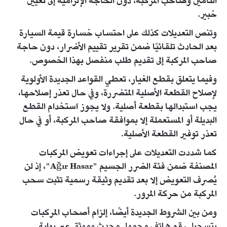
التأمين وصاحب المركبة، دون الحاجة الإلزامية إلى تعيين
خبير.
وتنص التعديلات كذلك على احتساب خسارة قيمة السيارة
بعد الحادث تلقائيًا ضمن تقرير تقييم الأضرار، دون حاجة
صاحب المركبة إلى تقديم طلب منفصل بهذا الخصوص.
وفيما يتعلق بقطع الغيار، تعطي القواعد الجديدة الأولوية
لإصلاح القطعة الأصلية المتضررة، وفي حال تعذر إصلاحها،
يجب استبدالها بقطعة أصلية. ولا يجوز استخدام القطع
البديلة أو المستعملة إلا بموافقة صاحب المركبة، أو في حال
تعذر توفير القطعة الأصلية.
كما شددت التعديلات على إجراءات تعويض المركبات
المصنفة ضمن فئة الضرر الجسيم "Ağır Hasar"، إذ لن
يُصرف التعويض إلا بعد تقديم وثيقة رسمية تثبت سحب
المركبة من حركة المرور.
ومن بين الشروط الجديدة أيضًا، إلزام أصحاب المركبات
بتسجيل رقم هاتف محمول محدث وموثق عبر بوابة