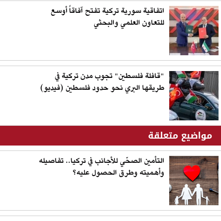
اتفاقية سورية تركية تفتح آفاقاً أوسع
للتعاون العلمي والبحثي
"قافلة فلسطين" تجوب مدن تركية في
طريقها البري نحو حدود فلسطين (فيديو)
مواضيع متعلقة
التأمين الصحّي للأجانب في تركيا.. تفاصيله
وأهميته وطرق الحصول عليه؟