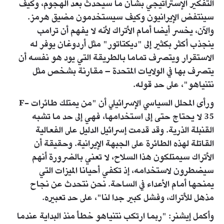
التفكير الإستراتيجي بشأن ما سيحدث بعد الهجوم، وكيف
سينتفض الإيرانيون وكيف سيستخدمون مضيق هرمز.
والآن، يخسر أيضا أمام الأتراك لأنه لا يفهم أن ترامب
ينجذب أكثر بكثير إلى "ديكتاتور" مثل أردوغان يوفر له
الاستقرار ويتصرف تماما بالطريقة التي يود هو نفسه أن
يتصرف بها في الولايات المتحدة – مقارنة بشخص مثل
نتنياهو"، على حد قوله.
ورأى المحلل السياسي الإسرائيلي أن "من يمتلك طائرات F-
35 لا يحتاج حتى إلى استخدامها، فهي إلى حد ما تشبه
القنبلة الذرية. وقد قدمت إسرائيل الدليل على الفعالية
القاتلة لهذه الطائرة على الجبهة الإيرانية. وحقيقة أن
الأتراك سيمتلكون هذا السلاح، لا تعني بالضرورة أنهم
سيضطرون لاستخدامه، إذ تكفي أحيانا الميزات التي
يمنحها أمام الأعداء في الساحة. نحن نتحدث عن نجاح
مذهل للأتراك، وفشل كبير جدا لنا"، على حد تعبيره.
وأكمل إيشنر: "ربما ارتكب نتنياهو خطأ منذ البداية عندما