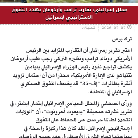
محلل إسرائيلي: تقارب ترامب وأردوغان يهدد التفوق
الاستراتيجي لإسرائيل
2026-07-07
تحليلات
ترك برس
اعتبر تقرير إسرائيلي أن التقارب المتزايد بين الرئيس
الأمريكي دونالد ترامب ونظيره التركي رجب طيب أردوغان
يكشف تراجع نفوذ رئيس الوزراء الإسرائيلي بنيامين
نتنياهو لدى الإدارة الأمريكية، محذرا من أن احتمال تزويد
أنقرة بطائرات "إف-35" قد يضعف التفوق العسكري
الإسرائيلي في المنطقة.
ورأى الصحفي والمحلل السياسي الإسرائيلي إيتمار إيشنر، في
تقرير نشرته صحيفة "يديعوت أحرونوت"، أن "الولايات
المتحدة لطالما حرصت على الحفاظ على التفوق
الإستراتيجي لإسرائيل. لقد كان هذا ركيزة راسخة في
سياستها تجاه الشرق الأوسط، في عهد جميع الرؤساء.