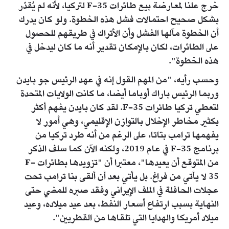
خرج علنا لمعارضة بيع طائرات F-35 لتركيا، لأنه لم يُقدّر
بشكل صحيح احتمالات فشل هذه الخطوة. ولو كان يدرك
أن الخطوة مآلها الفشل وأن الأتراك في طريقهم للحصول
على الطائرات، لكان بالإمكان تقدير أنه ما كان ليدخل في
هذه الخطوة".
وحسب رأيه، "من المهم القول إنه في عهد الرئيس جو بايدن
وربما الرئيس باراك أوباما أيضا، ما كانت الولايات المتحدة
لتعطي تركيا طائرات F-35. لقد كان بايدن يفهم أكثر
بكثير مخاطر الإخلال بالتوازن الإقليمي، وهي أمور لا
يفهمها ترامب بتاتا، على الرغم من أنه طرد تركيا من
برنامج F-35 في عام 2019، ولكنه الآن كما سلف الذكر
من المتوقع أن يعيدها"، معتبرا أن "تزويدها بطائرات F-
35 لا يأتي من فراغ. بل يأتي بعد أن ألقى بنا ترامب تحت
عجلات الحافلة في الملف الإيراني وفقد صبره للمضي حتى
النهاية بسبب ارتفاع أسعار النفط، بعد عيد ميلاده، وعيد
ميلاد أمريكا والهدايا التي تلقاها من القطريين".