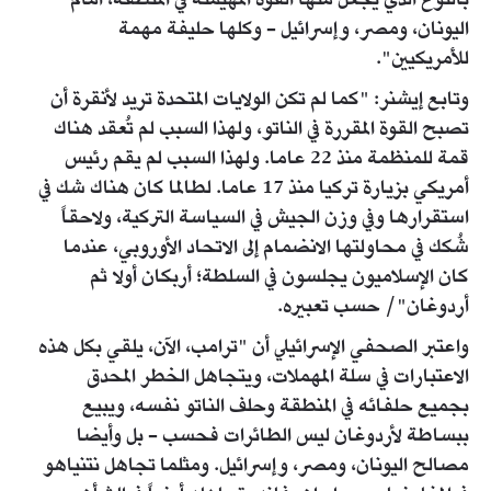
بالنوع الذي يجعل منها القوة المهيمنة في المنطقة، أمام
اليونان، ومصر، وإسرائيل - وكلها حليفة مهمة
للأمريكيين".
وتابع إيشنر: "كما لم تكن الولايات المتحدة تريد لأنقرة أن
تصبح القوة المقررة في الناتو، ولهذا السبب لم تُعقد هناك
قمة للمنظمة منذ 22 عاما. ولهذا السبب لم يقم رئيس
أمريكي بزيارة تركيا منذ 17 عاما. لطالما كان هناك شك في
استقرارها وفي وزن الجيش في السياسة التركية، ولاحقاً
شُكك في محاولتها الانضمام إلى الاتحاد الأوروبي، عندما
كان الإسلاميون يجلسون في السلطة؛ أربكان أولا ثم
أردوغان"/ حسب تعبيره.
واعتبر الصحفي الإسرائيلي أن "ترامب، الآن، يلقي بكل هذه
الاعتبارات في سلة المهملات، ويتجاهل الخطر المحدق
بجميع حلفائه في المنطقة وحلف الناتو نفسه، ويبيع
ببساطة لأردوغان ليس الطائرات فحسب - بل وأيضا
مصالح اليونان، ومصر، وإسرائيل. ومثلما تجاهل نتنياهو