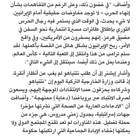
وأضاف: "في غضون ذلك، وعلى الرغم من التفاهمات بشأن
إنهاء الحرب - لا توجد مفاوضات حقيقية أمام الإيرانيين.
لا شيء يحدث، في الوقت الذي يستمر فيه رجال الحرس
الثوري بإطلاق طائرات مسيرة انتحارية نحو السفن في
مضيق هرمز. إنهم يسخرون من الأمريكيين، وفي واقع
الأمر، ربح الإيرانيون بشكل هائل من القصة بأكملها. لقد
سئم ترامب من هذا وانتقل إلى اللعبة التالية - كأس العالم.
وعندما يمل من ذلك أيضا، سينتقل إلى الشيء التالي".
وأشار إيشنر إلى أن طلب نتنياهو لم يغب عن أنظار أنقرة،
إذ قالت وزارة الخارجية التركية اليوم إن "نتنياهو
وشركاءه يحرّفون عمدا الانتقادات الموجهة إليهم، ويسعون
لصرف الانتباه عبر بروباغندا (دعاية) ممنهجة". وأضافت
أن "الادعاءات العارية عن الصحة التي نشرتها مؤخرا
جهات إسرائيلية، بجدول زمني مدروس، هي جزء من
حملة تضليل. هذه المناورات لم تعد تقنع المجتمع الدولي ولا
يمكنها إخفاء الإبادة الجماعية التي ارتكبتها حكومة