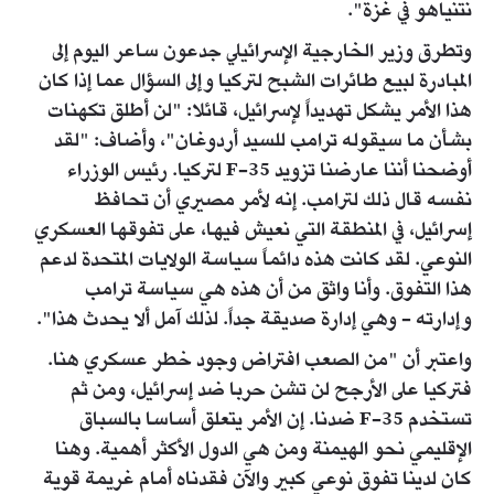
نتنياهو في غزة".
وتطرق وزير الخارجية الإسرائيلي جدعون ساعر اليوم إلى
المبادرة لبيع طائرات الشبح لتركيا وإلى السؤال عما إذا كان
هذا الأمر يشكل تهديداً لإسرائيل، قائلا: "لن أطلق تكهنات
بشأن ما سيقوله ترامب للسيد أردوغان"، وأضاف: "لقد
أوضحنا أننا عارضنا تزويد F-35 لتركيا. رئيس الوزراء
نفسه قال ذلك لترامب. إنه لأمر مصيري أن تحافظ
إسرائيل، في المنطقة التي نعيش فيها، على تفوقها العسكري
النوعي. لقد كانت هذه دائماً سياسة الولايات المتحدة لدعم
هذا التفوق. وأنا واثق من أن هذه هي سياسة ترامب
وإدارته - وهي إدارة صديقة جداً. لذلك آمل ألا يحدث هذا".
واعتبر أن "من الصعب افتراض وجود خطر عسكري هنا.
فتركيا على الأرجح لن تشن حربا ضد إسرائيل، ومن ثم
تستخدم F-35 ضدنا. إن الأمر يتعلق أساسا بالسباق
الإقليمي نحو الهيمنة ومن هي الدول الأكثر أهمية. وهنا
كان لدينا تفوق نوعي كبير والآن فقدناه أمام غريمة قوية