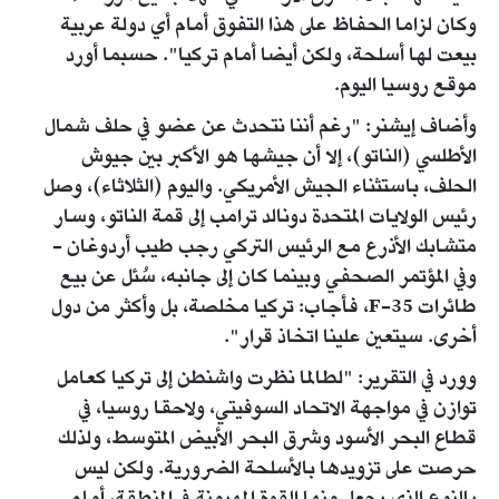
وكان لزاما الحفاظ على هذا التفوق أمام أي دولة عربية
بيعت لها أسلحة، ولكن أيضا أمام تركيا". حسبما أورد
موقع روسيا اليوم.
وأضاف إيشنر: "رغم أننا نتحدث عن عضو في حلف شمال
الأطلسي (الناتو)، إلا أن جيشها هو الأكبر بين جيوش
الحلف، باستثناء الجيش الأمريكي. واليوم (الثلاثاء)، وصل
رئيس الولايات المتحدة دونالد ترامب إلى قمة الناتو، وسار
متشابك الأذرع مع الرئيس التركي رجب طيب أردوغان -
وفي المؤتمر الصحفي وبينما كان إلى جانبه، سُئل عن بيع
طائرات F-35، فأجاب: تركيا مخلصة، بل وأكثر من دول
أخرى. سيتعين علينا اتخاذ قرار".
وورد في التقرير: "لطالما نظرت واشنطن إلى تركيا كعامل
توازن في مواجهة الاتحاد السوفيتي، ولاحقا روسيا، في
قطاع البحر الأسود وشرق البحر الأبيض المتوسط، ولذلك
حرصت على تزويدها بالأسلحة الضرورية. ولكن ليس