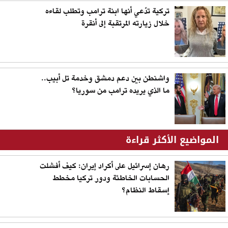
تركية تدّعي أنها ابنة ترامب وتطلب لقاءه
خلال زيارته المرتقبة إلى أنقرة
واشنطن بين دعم دمشق وخدمة تل أبيب..
ما الذي يريده ترامب من سوريا؟
المواضيع الأكثر قراءة
رهان إسرائيل على أكراد إيران: كيف أفشلت
الحسابات الخاطئة ودور تركيا مخطط
إسقاط النظام؟