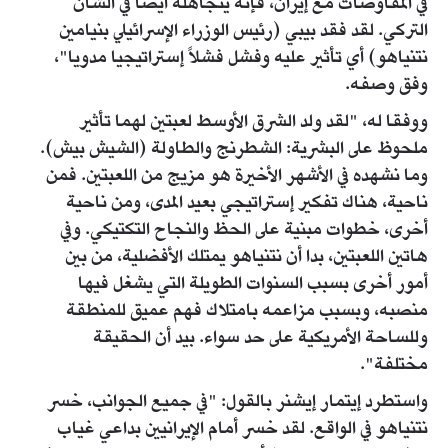
في المفاوضات مع إيران، فإنه يتجاهله أيضاً في الشأن
التركي. لقد فقد بيبي (رئيس الوزراء الإسرائيلي بنيامين
نتنياهو) أي تأثير عليه وفشل فشلاً إستراتيجيا مدويا"،
وفق وصفه.
ووفقا له، "لقد ولد الشرق الأوسط لعبتين لهما تأثير
ملحوظ على البشرية: الشطرنج والطاولة (الشيش بيش).
وما نشهده في الأشهر الأخيرة هو مزيج من اللعبتين. فمن
ناحية، هناك تفكير إستراتيجي بعيد المدى، ومن ناحية
أخرى، خطوات مبنية على الحظ والنجاح التكتيكي. وفي
هاتين اللعبتين، بدا أن نتنياهو يمتلك الأفضلية، من بين
أمور أخرى بسبب السنوات الطويلة التي يشغل فيها
منصبه، وبسبب مزاعمه بامتلاك فهم عميق للمنطقة
وللساحة الأمريكية على حد سواء. بيد أن الحقيقة
مختلفة".
واستطرد إيتمار إيشنر بالقول: "في جميع الجوانب، خسر
نتنياهو في الواقع. لقد خسر أمام الإيرانيين بداعي غياب