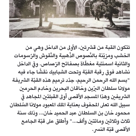
تتكون القبة من قشرتين، الأولى من الداخل وهي من
الخشب ومزيّنة بالنّصوص الذّهبية والنّقوش والرّسومات
والثانية اسمنتية مغطّاة بصفائح الرّصاص. وفي الداخل
نشاهد فوق رقبة القبّة وتحت الشبابيك نقشًا جاء فيه
"بسم الله الرحمن الرحيم، جدّد ترميم هذه القبّة الشريفة
مولانا سلطان البرّين وخاقان البحرين وخادم الحرمين
الشريفين وهذا المسجد الأقصى أولى القبلتين المجاهد في
سبيل الله تعلى المحفوف بعناية الملك المعبود مولانا السّلطان
محمود خان بن السلطان عبد الحميد خان... وذلك سنة
ثلاث وثلاثين ومائتين وألف..." وأطلق على قبّة الجامع
الأقصى قبّة النسر.