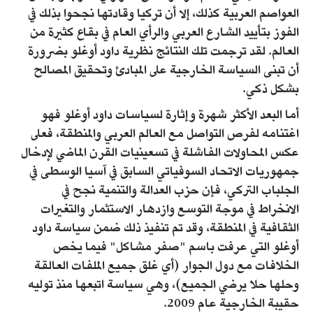
العواصم العربية كذلك، إلا أن تركيا وقادتها نجحوا بذلك في
الفوز بتأييد الشارع العربي والرأي العام في بقاع كثيرة من
العالم. لقد ترجمت تلك النتائج نظرية داود أوغلو بضرورة
أن تبنى السياسة الخارجية على المبادئ وتحقيق المصالح
بشكل ذكي.
أما البعد الأكثر شهرة وإثارة لسياسات داود أوغلو فهو
اغتنامه لفرص التواصل مع العالم العربي والمنطقة، فعلى
عكس المحاولات الفاشلة في تسعينيات القرن الماضي لإدخال
جمهوريات الاتحاد السوفياتي السابق في آسيا الوسطى في
الجلباب التركي، فإن حزب العدالة والتنمية نجح في
الانخراط في موجة التوسع وازدهار الاستثمار والتغيرات
الثقافية في المنطقة، وقد تم تنفيذ ذلك ضمن سياسة داود
أوغلو التي عرفت باسم "صفر مشاكل" فيما يخص
الخلافات مع دول الجوار (أي غلق جميع الملفات العالقة
وحلها حلا يرضي الجميع)، وهي سياسة اتبعها منذ توليه
حقيبة الخارجية عام 2009.