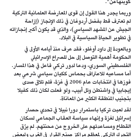
كوبنهاغن".
وربما يجدر هنا القول إن قوى المعارضة العلمانية التركية
لم تعترف قط بفضل أردوغان في ذلك الإنجاز (إزاحة
الجيش عن المشهد السياسي)، والذي قد يكون أكبر إنجازاته
في تطوير الحياة السياسية في البلاد.
وبالعودة إلى داود أوغلو، فقد عرف منذ أيامه الأولى في
الحكومة أهمية التوصل إلى حل للصراع الإسرائيلي
الفلسطيني السوري، ودعا لدور تركي فاعل في هذا المسار.
أما مساعيه للاعتراف بحماس ككيان سياسي شرعي بعد
فوزها في انتخابات عام 2006 في غزة، فلم تلاق صدى
إيجابيا في واشنطن وتل أبيب، ولو فعلت لكان ذلك كفيلا
بتجنيب المنطقة الكثير من المعاناة.
لقد لعبت تركيا باستمرار دورا نبيلا في تحدي حصار
إسرائيل لغزة وإنهاء سياسة العقاب الجماعي لسكان
القطاع ومساعدتهم على الخروج من محنتهم. لم يرُق
التحرك التركي لمعظم مراكز صنع القرار في الغرب ولبعض