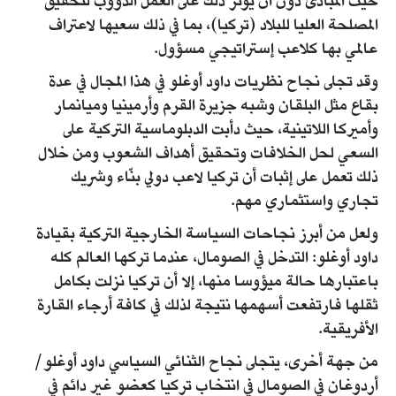
حيث المبادئ دون أن يؤثر ذلك على العمل الدؤوب لتحقيق
المصلحة العليا للبلاد (تركيا)، بما في ذلك سعيها لاعتراف
عالمي بها كلاعب إستراتيجي مسؤول.
وقد تجلى نجاح نظريات داود أوغلو في هذا المجال في عدة
بقاع مثل البلقان وشبه جزيرة القرم وأرمينيا وميانمار
وأميركا اللاتينية، حيث دأبت الدبلوماسية التركية على
السعي لحل الخلافات وتحقيق أهداف الشعوب ومن خلال
ذلك تعمل على إثبات أن تركيا لاعب دولي بنّاء وشريك
تجاري واستثماري مهم.
ولعل من أبرز نجاحات السياسة الخارجية التركية بقيادة
داود أوغلو: التدخل في الصومال، عندما تركها العالم كله
باعتبارها حالة ميؤوسا منها، إلا أن تركيا نزلت بكامل
ثقلها فارتفعت أسهمها نتيجة لذلك في كافة أرجاء القارة
الأفريقية.
من جهة أخرى، يتجلى نجاح الثنائي السياسي داود أوغلو/
أردوغان في الصومال في انتخاب تركيا كعضو غير دائم في