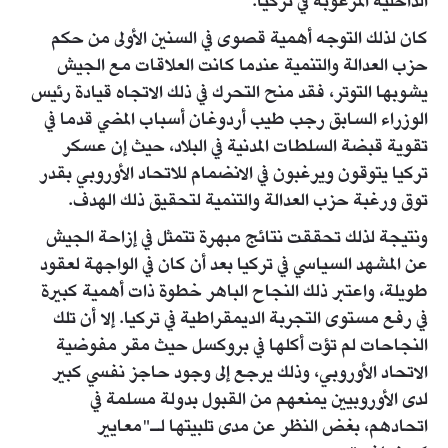
الداخلية المرغوبة في تركيا.
كان لذلك التوجه أهمية قصوى في السنين الأولى من حكم
حزب العدالة والتنمية عندما كانت العلاقات مع الجيش
يشوبها التوتر، فقد منح التحرك في ذلك الاتجاه قيادة رئيس
الوزراء السابق رجب طيب أردوغان أسباب المضي قدما في
تقوية قبضة السلطات المدنية في البلاد، حيث إن عسكر
تركيا يتوقون ويرغبون في الانضمام للاتحاد الأوروبي بقدر
توق ورغبة حزب العدالة والتنمية لتحقيق ذلك الهدف.
ونتيجة لذلك تحققت نتائج مبهرة تتمثل في إزاحة الجيش
عن المشهد السياسي في تركيا بعد أن كان في الواجهة لعقود
طويلة، واعتبر ذلك النجاح الباهر خطوة ذات أهمية كبيرة
في رفع مستوى التجربة الديمقراطية في تركيا. إلا أن تلك
النجاحات لم تؤت أكلها في بروكسل حيث مقر مفوضية
الاتحاد الأوروبي، وذلك يرجع إلى وجود حاجز نفسي كبير
لدى الأوروبيين يمنعهم من القبول بدولة مسلمة في
اتحادهم، بغض النظر عن مدى تلبيتها لـ"معايير