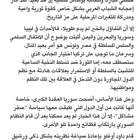
حسني مبارك ونظامه بوسائل سلمية إلى حد بعيد. لقد أثار
إعجابه الشباب العربي بشكل خاص كقوة ثورية واعية
ومدركة للتغيرات المرحلية على مرّ التاريخ.
إلا أن التفاؤل بالخير لم يدم طويلا، فالأحداث في ليبيا
وسوريا والبحرين واليمن أثبتت بوضوح أن الانتقال السلمي
والسلس للسلطة في مصر وتونس هو أمر بعيد المنال.
وسرعان ما توجب على تركيا اختيار الجانب الذي
ستصطف معه، إما الثورة ضد تسلط النخبة الساعية
للتشبث بالسلطة أو الاستمرار بعلاقات هادئة مع نظم
الدول المجاورة دون التدخل في العلاقة بين تلك النظم
ومواطنيها.
وعلى هذا الأساس، أضحت سوريا العقدة الكبرى، خاصة
أنها كانت من أول الدول التي طبقت معها سياسة "صفر
مشاكل"، إلا أن هذا الخيار لم يعد ممكنا بعد أن قام النظام
السوري بارتكاب فظائع واحدة تلو الأخرى.
قام داود أوغلو بإعادة صياغة نظريته بشكل ذكي ورشيق