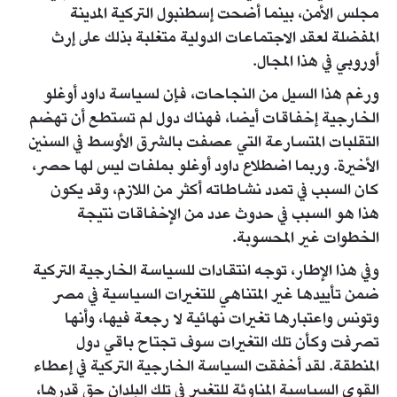
مجلس الأمن، بينما أضحت إسطنبول التركية المدينة
المفضلة لعقد الاجتماعات الدولية متغلبة بذلك على إرث
أوروبي في هذا المجال.
ورغم هذا السيل من النجاحات، فإن لسياسة داود أوغلو
الخارجية إخفاقات أيضا، فهناك دول لم تستطع أن تهضم
التقلبات المتسارعة التي عصفت بالشرق الأوسط في السنين
الأخيرة. وربما اضطلاع داود أوغلو بملفات ليس لها حصر،
كان السبب في تمدد نشاطاته أكثر من اللازم، وقد يكون
هذا هو السبب في حدوث عدد من الإخفاقات نتيجة
الخطوات غير المحسوبة.
وفي هذا الإطار، توجه انتقادات للسياسة الخارجية التركية
ضمن تأييدها غير المتناهي للتغيرات السياسية في مصر
وتونس واعتبارها تغيرات نهائية لا رجعة فيها، وأنها
تصرفت وكأن تلك التغيرات سوف تجتاح باقي دول
المنطقة. لقد أخفقت السياسة الخارجية التركية في إعطاء
القوى السياسية المناوئة للتغيير في تلك البلدان حق قدرها،