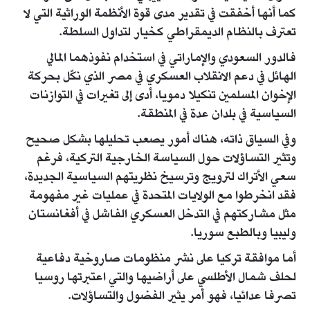
كما أنها أخفقت في تقدير مدى قوة الأنظمة الوراثية التي لا
تعترف بالنظام الديمقراطي كخيار لتداول السلطة.
فالدور السعودي والإماراتي في استخدام نفوذهما المالي
الهائل في دعم الانقلاب العسكري في مصر الذي نكّل بحركة
الإخوان المسلمين تنكيلا دمويا، أدى إلى تغيرات في التوازنات
السياسية في بلدان عدة في المنطقة.
وفي السياق ذاته، هناك أمور يصعب تحليلها بشكل صحيح
وتثير التساؤلات حول السياسة الخارجية التركية، فرغم
سعي الأتراك لترويج وترسيخ نظريتهم السياسية الجديدة،
فقد انخرطوا مع الولايات المتحدة في عمليات غير مفهومة
مثل مشاركتهم في التدخل العسكري الفاشل في أفغانستان
وليبيا وبالطبع سوريا.
أما موافقة تركيا على نشر منظومات صاروخية دفاعية
لحلف شمال الأطلسي على أراضيها والتي اعتبرتها روسيا
تصرفا عدائيا، فهو أمر يثير الفضول والتساؤلات.