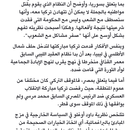
بما يتعلق بسوريا، وأوضح أن النظام الذي يقوم بقتل
مواطنيه بالجملة لا يمكن أن تتهادن تركيا معه، وأنها
ستصطف مع الشعب وليس مع الحكومة التي فقدت
شرعيتها نتيجة لأفعالها. وهكذا أصبحت نظريته تفهم
بشكل أوسع على أنها "صفر مشاكل مع الشعوب".
وبنفس الأفكار قدمت تركيا مباركتها لتدخل حلف شمال
الأطلسي في ليبيا، بعد أن بدا نظام العقيد الليبي السابق
معمر القذافي منخرطا في نهج يقرب لنهج الإبادة الجماعية
لوأد الثورة التي قامت ضده.
أما فيما يتعلق بمصر، فالموقف التركي كان مختلفا عن
عموم المنطقة، حيث رفضت تركيا مباركة الانقلاب
العسكري ضد الرئيس المصري السابق محمد مرسي ولم
يوافقها في ذلك الموقف سوى قطر.
تتلخص نظرية داود أوغلو في السياسة الخارجية في مزج
المبادئ بالبراغماتية، أي اتخاذ الخيارات الصحيحة من