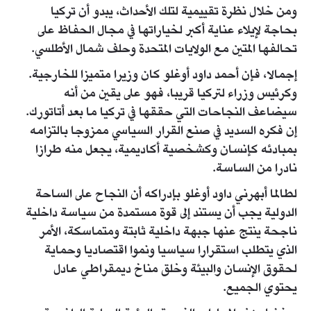
ومن خلال نظرة تقييمية لتلك الأحداث، يبدو أن تركيا
بحاجة لإيلاء عناية أكبر لخياراتها في مجال الحفاظ على
تحالفها المتين مع الولايات المتحدة وحلف شمال الأطلسي.
إجمالا، فإن أحمد داود أوغلو كان وزيرا متميزا للخارجية.
وكرئيس وزراء لتركيا قريبا، فهو على يقين من أنه
سيضاعف النجاحات التي حققها في تركيا ما بعد أتاتورك.
إن فكره السديد في صنع القرار السياسي ممزوجا بالتزامه
بمبادئه كإنسان وكشخصية أكاديمية، يجعل منه طرازا
نادرا من الساسة.
لطالما أبهرني داود أوغلو بإدراكه أن النجاح على الساحة
الدولية يجب أن يستند إلى قوة مستمدة من سياسة داخلية
ناجحة ينتج عنها جبهة داخلية ثابتة ومتماسكة، الأمر
الذي يتطلب استقرارا سياسيا ونموا اقتصاديا وحماية
لحقوق الإنسان والبيئة وخلق مناخ ديمقراطي عادل
يحتوي الجميع.