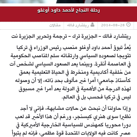
رحلة النجاح لأحمد داود أوغلو
2014-08-28
ريتشارد فالك
مقالات
ريتشارد فالك - الجزيرة ترك - ترجمة وتحرير الجزيرة نت
يُعدُّ تبوؤ أحمد داود أوغلو منصب رئيس الوزراء في تركيا
تتويجا لصعوده السياسي وارتقائه سلم المناصب الحكومية
في العاصمة أنقرة. وبينما يعد الصعود السياسي لشخص آت
من خلفية أكاديمية ومنخرط في الحياة التعليمية بعمق
كأستاذ جامعي؛ أمرا غير مألوف بحد ذاته، إلا أن وصوله
لهذه الدرجة من الأهمية في الدولة يعد أمرا غير مسبوق
ليس في تركيا فحسب بل في العالم.
وإذا حاولنا أن نبحث عن حالات مشابهة، فإني لا أجد
نظيرا سوى هنري كيسنجر، ورغم أن هذا الأخير قد لعب
دورا محوريا كمهندس للسياسية الخارجية الأميركية في
عصر كانت فيه الولايات المتحدة قوة عظمى، فإنه لم يتبوأ