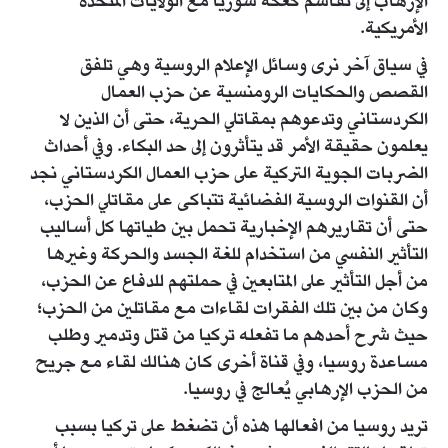
الإرهاب إلى تقاسم كعكة سوريا مع الولايات المتحدة
الأمريكية.
في سياق آخر نرى وسائل الإعلام الروسية وهي تلفق
القصص والحكايات الرومنسية عن حزب العمال
الكردستاني وتدعوهم بمقاتلي الحرية، حتى أن الذين لا
يعلمون حقيقة الأمر قد يتأثرون إلى حد البكاء. وفي أحداث
الضربات الجوية التركية على حزب العمال الكردستاني نجد
أن القنوات الروسية الفضائية تتباكى على مقاتلي الحزب،
حتى أن تقاريرهم الإخبارية تحمل بين طياتها كل أساليب
التأثير النفسي من استخدام للغة الجسد والحركة وغيرها
من أجل التأثير على المتابعين في حملتهم للدفاع عن الحزب،
وكان من بين تلك الفقرات لقاءات مع مقاتلين من الحزب؛
حيث شرح أحدهم ما تفعله تركيا من قتل وتدمير وطلب
مساعدة روسيا، وفي قناة أخرى كان هنالك لقاء مع جريح
من الحزب الإرهابي يُعالج في روسيا.
تريد روسيا من افعالها هذه أن تضغط على تركيا بسبب