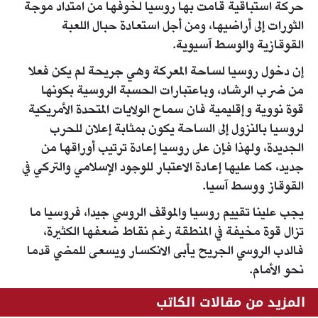
حركة استباقية قامت بها روسيا لخوفها من امتداد موجة
الثورات إلى أراضيها، ومن أجل استعادة حبال اللعبة
القوقازية والوسط آسيوية.
إن دخول روسيا لساحة المعركة وهي جريحة لم يكن فعلا
من ضرب الرشاد، وباعتبارات الحسبة الروسية بكونها
قوة نووية وإقليمية فان سماح الولايات المتحدة الأمريكية
لروسيا بالنزول إلى الساحة يكون بمثابة إعلان للحرب
الجديدة، ولهذا فإن على روسيا إعادة ترتيب أوراقها من
جديد، كما عليها إعادة الاعتبار للوجود الإسلامي والتركي في
القوقاز ووسط آسيا.
يجب علينا تقييم روسيا والموقف الروسي جيدا، فروسيا ما
تزال قوة مخيفة في المنطقة رغم نقاط ضعفها الكثيرة،
فالدب الروسي الجريح يأبى الانكسار ويسعى للمضي قدما
نحو الأمام.
المزيد من مقالات الكاتب