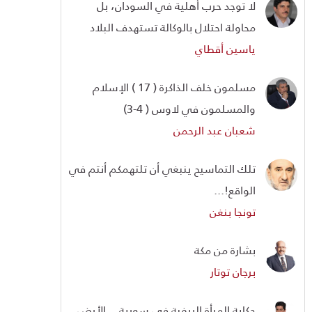
لا توجد حرب أهلية في السودان، بل
محاولة احتلال بالوكالة تستهدف البلاد
ياسين أقطاي
مسلمون خلف الذاكرة ( 17 ) الإسلام
والمسلمون في لاوس ( 4-3)
شعبان عبد الرحمن
تلك التماسيح ينبغي أن تلتهمكم أنتم في
الواقع!...
تونجا بنغن
بشارة من مكة
برجان توتار
حكاية المرأة الريفية في سورية... الأرض