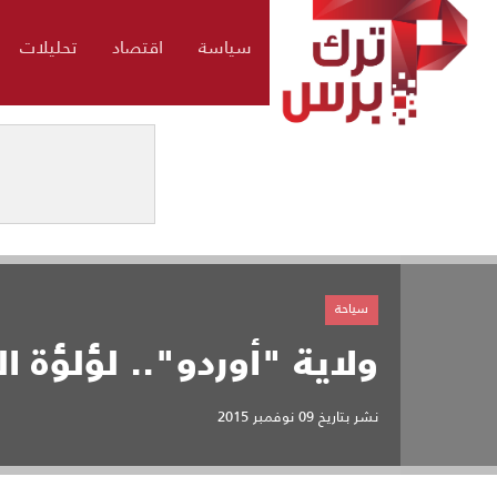
سياسة
اقتصاد
تحليلات
سياحة
ولاية "أوردو".. لؤلؤة ال
نشر بتاريخ
09 نوفمبر 2015