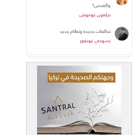
والقدس؟
نيلغون غوموش
تحالفات جديدة ونظام جديد
نصوحي غونغور