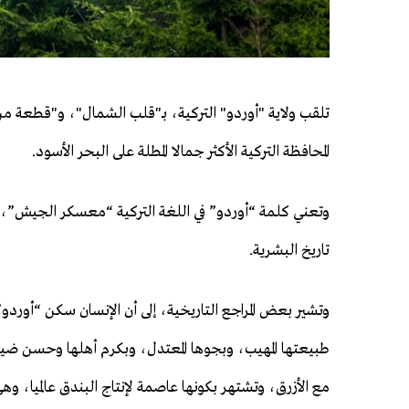
تلقب ولاية "أوردو" التركية، بـ"قلب الشمال"، و"قطعة م
المحافظة التركية الأكثر جمالا المطلة على البحر الأسود.
وتعني كلمة “أوردو” في اللغة التركية “معسكر الجيش”، ووف
تاريخ البشرية.
طبيعتها المهيب، وبجوها المعتدل، وبكرم أهلها وحسن ضيا
مع الأزرق، وتشتهر بكونها عاصمة لإنتاج البندق عالميا، و