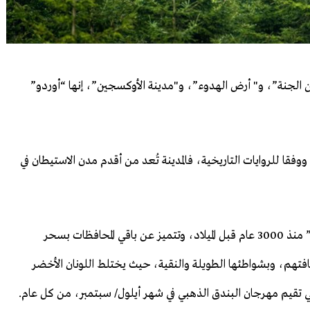
ن الجنة”، و" أرض الهدوء”، و"مدينة الأوكسجين”، إنها “أوردو”
قا للروايات التاريخية، فالمدينة تُعد من أقدم مدن الاستيطان في
وتشير بعض المراجع التاريخية، إلى أن الإنسان سكن “أوردو” منذ 3000 عام قبل الميلاد، وتتميز عن باقي المحافظات بسحر
فتهم، وبشواطئها الطويلة والنقية، حيث يختلط اللونان الأخضر
هي تقيم مهرجان البندق الذهبي في شهر أيلول/ سبتمبر، من كل عام.