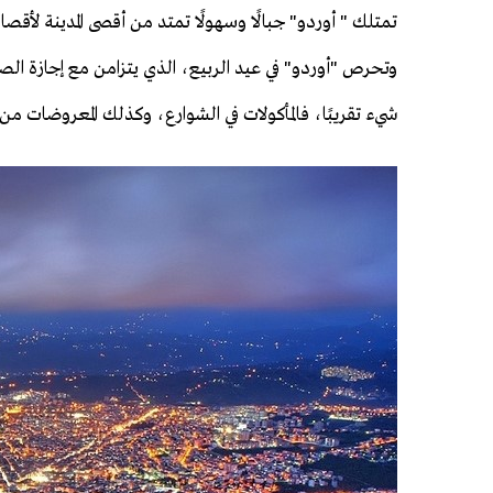
تمتلك " أوردو" جبالًا وسهولًا تمتد من أقصى المدينة لأق
وتحرص "أوردو" في عيد الربيع، الذي يتزامن مع إجازة الصيف
شيء تقريبًا، فالمأكولات في الشوارع، وكذلك المعروضات من ا