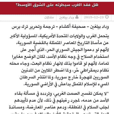
هل فقد الغرب سيطرته على الشرق الأوسط؟
2015-12-23
وداد بيلغين
مقالات
وداد بيلغين - صحيفة أكشام - ترجمة وتحرير ترك برس
يتحمل الغرب والولايات المتحدة الأمريكية، المسؤولية الأكبر
عن مأساة التاريخ المعاصر المتمثلة بالقضية السورية،
لأنهم لو دعموا الجيش السوري الحر، الذي أُجبر على
استخدام السلاح في وجه نظام الأسد، لكان الوضع مغايرا
تماما، لأنهم لو قاموا بذلك لانهار نظام البعث، وجاء محله
نظام ديمقراطي حُر، ولما اضطر الملايين من المدنيين
السوريين للهجرة خارج سوريا، ولما انتشر السرطان
المسيء للإسلام المتمثل بداعش في الأراضي السورية.
"لا يمكن تفسير الصمت الغربي، وتردده في مسألة بقاء
الأسد من عدمه، لمجرد رغبتهم في ذلك، لأن عدم تأييدهم
لجلب السلام في المنطقة، ودعم عناصر المعارضة، ومساندة