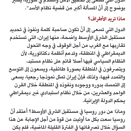
الدول التي تسعى إلى تحقيق الأمن والسلام في سوريا، يشير
بوضوح إلى أنّ المسألة أكبر من قضية نظام الأسد".
ماذا تريد الأطراف؟
الدول التي تسعى إلى أنْ تكون صاحبة كلمة ونفوذ في تحديد
مستقبل الشرق الأوسط واضحة، منها إيران، التي تستخدم
تقاربها مع الغرب من أجل الوقوف في وجه التحول
الديمقراطي في المنطقة، وتدعم أنظمة دكتاتورية، لأن
النظام السياسي فيها أصلا قائم على نظام مستبد،
ويتصرفون في المنطقة بصورة طائفية، ويسعون إلى التوسع
والتمدد فيها، ولذلك فإنّ إيران تمثل نموذجا رجعيا، يسعى
إلى التمسك بدوره ووجوده ونفوذه في المنطقة خلال القرن
الواحد والعشرين، من خلال نظام استبدادي غير ديمقراطي
يحكم الدولة الإيرانية.
وماذا عن دور روسيا في مستقبل الشرق الأوسط؟ أعتقد أنّ
روسيا سعت بكل ما أوتيت من قوة من أجل الإجابة عن هذا
السؤال خلال تصرفاتها في الفترة القليلة الماضية، فلم يكن