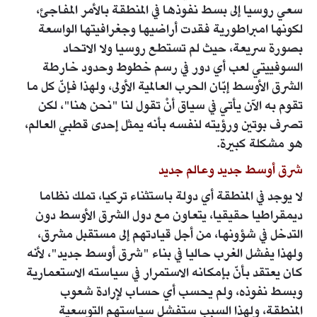
سعي روسيا إلى بسط نفوذها في المنطقة بالأمر المفاجئ،
لكونها امبراطورية فقدت أراضيها وجغرافيتها الواسعة
بصورة سريعة، حيث لم تستطع روسيا ولا الاتحاد
السوفييتي لعب أي دور في رسم خطوط وحدود خارطة
الشرق الأوسط إبّان الحرب العالمية الأولى، ولهذا فإنّ كل ما
تقوم به الآن يأتي في سياق أنْ تقول لنا "نحن هنا"، لكن
تصرف بوتين ورؤيته لنفسه بأنه يمثل إحدى قطبي العالم،
هو مشكلة كبيرة.
شرق أوسط جديد وعالم جديد
لا يوجد في المنطقة أي دولة باستثناء تركيا، تملك نظاما
ديمقراطيا حقيقيا، يتعاون مع دول الشرق الأوسط دون
التدخل في شؤونها، من أجل قيادتهم إلى مستقبل مشرق،
ولهذا يفشل الغرب حاليا في بناء "شرق أوسط جديد"، لأنه
كان يعتقد بأنّ بإمكانه الاستمرار في سياسته الاستعمارية
وبسط نفوذه، ولم يحسب أي حساب لإرادة شعوب
المنطقة، ولهذا السبب ستفشل سياستهم التوسعية