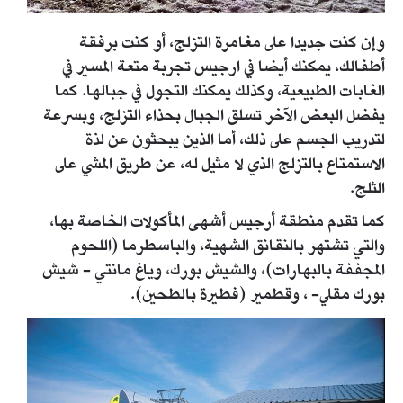
وإن كنت جديدا على مغامرة التزلج، أو كنت برفقة
أطفالك، يمكنك أيضا في ارجيس تجربة متعة المسير في
الغابات الطبيعية، وكذلك يمكنك التجول في جبالها. كما
يفضل البعض الآخر تسلق الجبال بحذاء التزلج، وبسرعة
لتدريب الجسم على ذلك، أما الذين يبحثون عن لذة
الاستمتاع بالتزلج الذي لا مثيل له، عن طريق المشي على
الثلج.
كما تقدم منطقة أرجيس أشهى المأكولات الخاصة بها،
والتي تشتهر بالنقانق الشهية، والباسطرما (اللحوم
المجففة بالبهارات)، والشيش بورك، وياغ مانتي - شيش
بورك مقلي- ، وقطمير (فطيرة بالطحين).