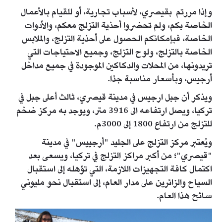
وإذا مررتم بقيصري، لأسباب تجارية، أو للقيام بالأعمال
الخاصة بكم، ولم تحضروا أحذية التزلج معكم، والأدوات
الخاصة، فبإمكانكم الحصول على أحذية التزلج، والملابس
الخاصة بالتزلج، ولوح التزلج، وجميع الاحتياجات التي
تريدونها، من المحلات والدكاكين الموجودة في جميع مداخل
أرجيس، وبأسعار مناسبة جدًا.
ويذكر أن جبل ارجيس في مدينة قيصري، ثالث أعلى جبل في
تركيا، ويصل ارتفاعه الى 3916 متر، ويوجد به مركز ضخم
للتزلج من ارتفاع 1800 إلى 3000م.
ويُعتبر مركز التزلج على الجليد "أرجييس" في مدينة
"قيصري"؛ من أكبر مراكز التزلج في تركيا، ويسعى بعد
اكتمال كافة التجهيزات اللازمة، التي تؤهله إلى استقبال
السياح والزائرين على مدار العام، إلى استقبال نحو مليوني
سائح هذا العام.