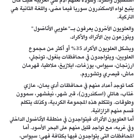
اسطنبول وأنقرة. وهؤلاء لغتهم الأم هي العربية حيث كان
يتبع لواء الاسكندرون سوريا فيما مضى، واللغة الثانية هي
التركية.
والعلويون الآخرون يعرفون بـ"علويي الأناضول"
ويتوزعون بين الأتراك والأكراد.
ويشكل العلويون الأكراد 35% أو أكثر من مجموع
العلويين، ويتواجدون في محافظات بنغول، تونجلي،
ارزنجان، سيواس، يوزغات، ايلازيغ، ملاطيا، قهرمان
ماش، قيصري وتشوروم.
كما توجد أعداد منهم في محافظات أدي يمان، عازي
غتاب، هاتلي (اسكندرون)، قبر شهر، نيفشهر، سموون
وطوقات. وتتكلم هذه المجموعة الكردية، وكذلك يتكلم
قسم منهم الزازانية.
أما العلويون الأتراك فيتواجدون في منطقة الأناضول الداخلي
وفي غربه، مع تواجد قليل منهم على البحر الأسود. أما
المحافظات التي يتواجدون فيها بكثافة فهي: سيواس،