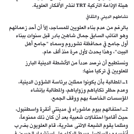
هيئة الإذاعة التركية TRT لنشر الأفكار العلوية.
نشاطهم الديني والثقافي
بالرغم من عدم بناء العلويين للمساجد، إلاّ أن أحد زعمائهم
وهو النائب السابق جمال شاهين بادر قبل سنوات ببناء
أول جامع في محافظة تشوروم وسماه "جامع أهل
البيت"، وهذا يحدث لأول مرة منذ ألف عام.
ونستطيع أن نرصد عدداً من الأنشطة الدينية البارز
للعلويين في تركيا منها:
1ـ المطالبة بأن يكونوا ممثلين برئاسة الشؤون الدينية،
وعدم حظر تكاياهم وزواياهم، والمطالبة بإنشاء
المؤسسات الخاصة بهم ووقف الجمع.
2ـ احتفالهم بيوم عاشوراء في مدينتي أنقرة واسطنبول،
حيث أقاموا احتفالات شعبية بعد أن كان ذلك ممنوعاً،
ومثلما يقوم الشيعة الاثنى عشرية، قام العلويون بضرب
أنفسهم بالسلاسل وسط البكاء على استشهاد الحسين في