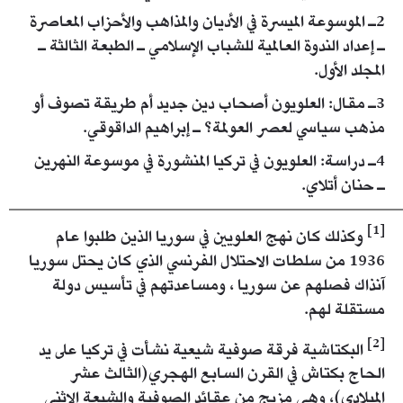
2ـ الموسوعة الميسرة في الأديان والمذاهب والأحزاب المعاصرة
ـ إعداد الندوة العالمية للشباب الإسلامي ـ الطبعة الثالثة ـ
المجلد الأول.
3ـ مقال: العلويون أصحاب دين جديد أم طريقة تصوف أو
مذهب سياسي لعصر العولمة؟ ـ إبراهيم الداقوقي.
4ـ دراسة: العلويون في تركيا المنشورة في موسوعة النهرين
ـ حنان أتلاي.
[1]
وكذلك كان نهج العلويين في سوريا الذين طلبوا عام
1936 من سلطات الاحتلال الفرنسي الذي كان يحتل سوريا
آنذاك فصلهم عن سوريا ، ومساعدتهم في تأسيس دولة
مستقلة لهم.
[2]
البكتاشية فرقة صوفية شيعية نشأت في تركيا على يد
الحاج بكتاش في القرن السابع الهجري(الثالث عشر
الميلادي)، وهي مزيج من عقائد الصوفية والشيعة الاثنى