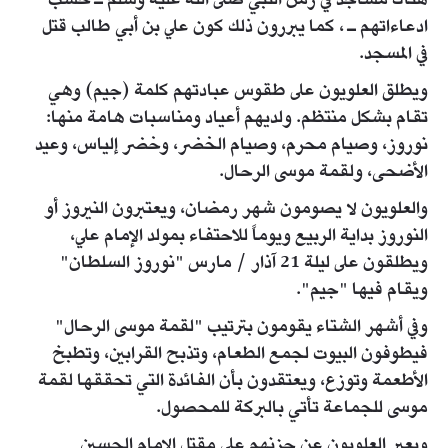
هناك مساجد في زمن النبي صلى الله عليه وسلم ـ حسب
ادعاءاتهم ـ ، كما يبررون ذلك كون علي بن أبي طالب قتل
في المسجد.
ويطلق العلويون على طقوس عبادتهم كلمة (جيم) وهي
تقام بشكل منتظم. ولديهم أعياد ومناسبات هامة منها:
نوروز، وصيام محرم، وصيام الخضر، وخضر إلياس، وعيد
الأضحى، ولقمة موسى الرحال.
والعلويون لا يصومون شهر رمضان، ويعتبرون النيروز أو
النوروز بداية الربيع ويوماً للاحتفاء بمولد الإمام علي،
ويطلقون على ليلة 21 آذار / مارس "نوروز السلطان"
ويقام فيها "جيم".
وفي أشهر الشتاء يقومون بترتيب "لقمة موسى الرحال"
فيطوفون البيوت لجمع الطعام، وتذبح القرابين، وتطبخ
الأطعمة وتوزع، ويعتقدون بأن الفائدة التي تحققها لقمة
موسى للجماعة تأتي بالبركة للمحصول.
ويعبر العلويون عن حزنهم على مقتل الإمام الحسين