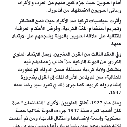
أمام العلويين حيث جزء كبير منهم من العرب والأكراد،
وعانى العلويون الاضطهاد من أتاتورك.
وأثرت سياسيات تركيا ضد الأكراد حيث قمع العشائر
وتجريم استخدام اللغة الكردية، وفرض الأحكام العرفية
المتتالية على علاقة العلويين بالدولة وشجعهم على الابتعاد
عنها.
وفي العقد الثالث من القرن العشرين، وصل الابتعاد العلوي
الكردي عن الدولة التركية حدّاً طالب زعماءهم فيه
بتشكيل ولاية كردية مستقلة ضمن الدولة، ثم تطورت
المطالبة، حين لم يذعن الأتراك لذلك إلى القول بضرورة
إنشاء دولة كردية، كما جرى ذلك في تمرد سيد رضا سنة
1947.
ومنذ عام 1927، أطلق العلويون الأكراد "انتفاضات" عدة
كان أهمها تمرد سنة 1947 جردت الدولة خلالها حملة
عسكرية واسعة لإخمادها واعتقال قادتها، ومن ثم أعدمت
ثلاثة منهم، وهم سيد رضا ودياب آغا وحسن خيري، على