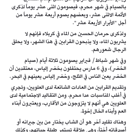
بالصيام في شهر محرم، فيصومون اثنى عشر يوماً لذكرى
الأئمة الاثنى عشر، وبعضهم يصوم أربعة عشر يوماً من
أجل "الأبرار الأربعة عشر".
ولذكرى حرمان الحسين من الماء في كربلاء فإنهم لا
يشربون الماء، ولا يذبحون القرابين في هذا الشهر، ولا يحلق
الرجال شعورهم.
وفي شهر شباط/ فبراير يصومون ثلاثة أيام (صيام
الخضر)، وفي 6 مارس يحتفلون بخضر إلياس، معتقدين أن
الخضر يعين الناس في الثلج، وخضر إلياس يعينهم في البحر.
وتقديم القرابين من العادات الشائعة لدى العلويين، وتجري
في أغلب المناسبات عدا محرم. ومن التقاليد الاجتماعية لدى
العلويين هي أنهم لا يتزوجون من الأقارب، ويعتبرون أبناء
العم وأبناء الخال إخوة.
وهناك تقليد آخر هو أن الشاب يختار من بين جيرانه أو
أصدقائه أختاً، وهي علاقة تستمر طيلة حياتهم، وكذلك