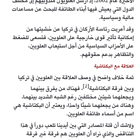
الأخيرة عام 2002، إذ أرسل العلويون مندوبيهم إلى مختلف
الدول التي يعيش فيها أبناء الطائفة للبحث عن مساعدات
مالية وسياسية.
وقد أعربت رئاسة الأركان في تركيا عن خشيتها من
إمكانية تأثير قوى خارجية على العلويين، فتسعى للضغط
على الأحزاب السياسية من أجل استيعاب العلويين،
والتظاهر بدعم حقوقهم.
العلاقة مع البكتاشية
ثمة خلاف واضح في وصف العلاقة بين العلويين في تركيا
[2]
وبين فرقة البكتاشية
، فهناك من يفرق بينهما
ويجعلهما شيئين مختلفين رغم الشبه الشديد بينهما،
وهناك من يجعلهما شيئًا واحدًا، ويعتبر أن البكتاشية هي
اسم من أسماء طائفة العلويين.
ولاشك أن قلة المصادر التي بين أيدينا تلعب دوراً في هذا
التناقض والذي نراه أن العلويين هم فرقة غير فرقة