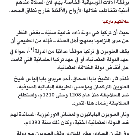
برفقة الآلات الموسيقية الخاصة بهم، لأن الصلاة عندهم
أمنية تتخاطب خلالها الأرواح والأفئدة خارج نطاق الجسد.
علاقتهم بتركيا
حيث أن تركيا هي دولة ذات غالبية سنيّة ـ بغض النظر
عن مدى التزامها بمنهج أهل السنة ـ فإنه من الطبيعي أن
[1]
يقف العلويون في تركيا موقفًا عدائيًا من الدولة
، سواءً في
عهد الدولة العثمانية، أو في عهد تركيا العلمانية التي قامت
على أنقاض دولة الخلافة العثمانية.
فلقد ثار الشيخ بابا اسحاق، أحد مريدي بابا إلياس شيخ
العلويين التركمان ومؤسس الطريقة البابائية الصوفية،
ضد السلاجقة منذ عام 1208 وحتى 1210م، واستطاع
السلاجقة إخماد هذا التمرد.
وثار العلويون البابائيون والعشائر الاورغوزية المساندة لهم
ضد الدولة العثمانية الفتية، وكان ذلك سنة 1393م.
وفي القرن السادي عشر الميلادي وقف العلويون مع دولة