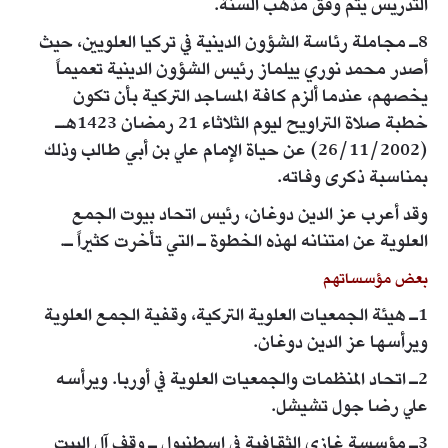
التدريس يتم وفق مذهب السنة.
8ـ مجاملة رئاسة الشؤون الدينية في تركيا العلويين، حيث
أصدر محمد نوري ييلماز رئيس الشؤون الدينية تعميماً
يخصهم، عندما ألزم كافة المساجد التركية بأن تكون
خطبة صلاة التراويح ليوم الثلاثاء 21 رمضان 1423هـ
(26/11/2002) عن حياة الإمام علي بن أبي طالب وذلك
بمناسبة ذكرى وفاته.
وقد أعرب عز الدين دوغان، رئيس اتحاد بيوت الجمع
العلوية عن امتنانه لهذه الخطوة ـ التي تأخرت كثيراً ـ.
بعض مؤسساتهم
1ـ هيئة الجمعيات العلوية التركية، وقفية الجمع العلوية
ويرأسها عز الدين دوغان.
2ـ اتحاد المنظمات والجمعيات العلوية في أوربا. ويرأسه
علي رضا جول تشيشل.
3ـ مؤسسة غازي الثقافية في اسطنبول ـ وقف آل البيت