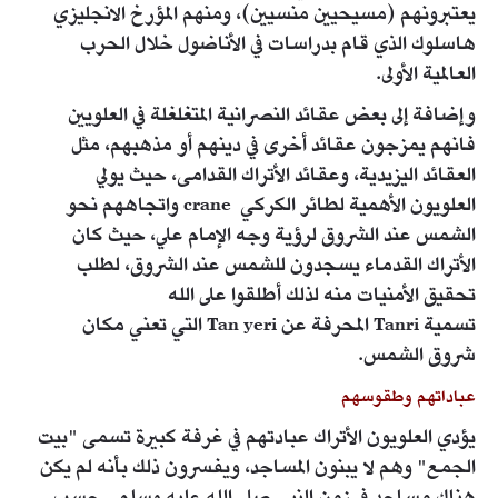
يعتبرونهم (مسيحيين منسيين)، ومنهم المؤرخ الانجليزي
هاسلوك الذي قام بدراسات في الأناضول خلال الحرب
العالمية الأولى.
وإضافة إلى بعض عقائد النصرانية المتغلغلة في العلويين
فانهم يمزجون عقائد أخرى في دينهم أو مذهبهم، مثل
العقائد اليزيدية، وعقائد الأتراك القدامى، حيث يولي
العلويون الأهمية لطائر الكركي crane واتجاههم نحو
الشمس عند الشروق لرؤية وجه الإمام علي، حيث كان
الأتراك القدماء يسجدون للشمس عند الشروق، لطلب
تحقيق الأمنيات منه لذلك أطلقوا على الله
تسمية Tanri المحرفة عن Tan yeri التي تعني مكان
شروق الشمس.
عباداتهم وطقوسهم
يؤدي العلويون الأتراك عبادتهم في غرفة كبيرة تسمى "بيت
الجمع" وهم لا يبنون المساجد، ويفسرون ذلك بأنه لم يكن