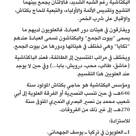
البكتاشية رغم الشبه الشديد، فالاثنان يجمع بينهما
التشيع وتقديس الأئمة والأولياء، والتبعية للحاج بكتاش،
والإقبال على شرب الخمر.
ويفترقون في هيئات دور العبادة، فالعلويون لديهم ما
يسمى "بيوت الجمع" والبكتاشون تسمى العبادة عندهم
"تكايا" وهي تختلف في هيئاتها ودورها عن بيوت الجمع.
ويختلف في مراتب المنتسبين إلى الطائفة، فعند الباكتاشية
(عاشق، طالب، محب، درويش، بابا...) وفي حين لا يوجد
عند العلويين هذا التقسيم.
ومؤسس البكتاشية هو حاجي بكتاش المولود سنة
646هـ، في حين تنسب النصيرية أو الفرقة العلوية إلى أبي
شعيب محمد بن نصير البصري النميري المتوفى سنة
270هـ. إلى غير ذلك من الفروقات.
للاستزادة:
1ـ العلويون في تركيا ـ يوسف الجهماني.