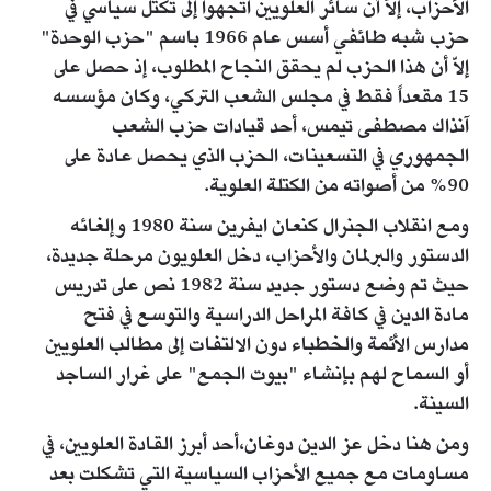
الأحزاب، إلاّ أن سائر العلويين اتجهوا إلى تكتل سياسي في
حزب شبه طائفي أسس عام 1966 باسم "حزب الوحدة"
إلاّ أن هذا الحزب لم يحقق النجاح المطلوب، إذ حصل على
15 مقعداً فقط في مجلس الشعب التركي، وكان مؤسسه
آنذاك مصطفى تيمس، أحد قيادات حزب الشعب
الجمهوري في التسعينات، الحزب الذي يحصل عادة على
90% من أصواته من الكتلة العلوية.
ومع انقلاب الجنرال كنعان ايفرين سنة 1980 وإلغائه
الدستور والبرلمان والأحزاب، دخل العلويون مرحلة جديدة،
حيث تم وضع دستور جديد سنة 1982 نص على تدريس
مادة الدين في كافة المراحل الدراسية والتوسع في فتح
مدارس الأئمة والخطباء دون الالتفات إلى مطالب العلويين
أو السماح لهم بإنشاء "بيوت الجمع" على غرار الساجد
السينة.
ومن هنا دخل عز الدين دوغان،أحد أبرز القادة العلويين، في
مساومات مع جميع الأحزاب السياسية التي تشكلت بعد