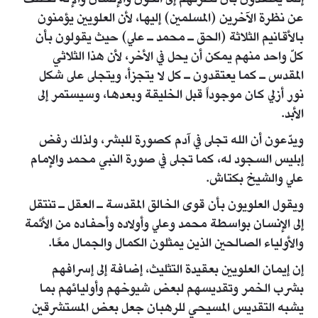
عن نظرة الآخرين (المسلمين) إليها، لأن العلويين يؤمنون
بالأقانيم الثلاثة (الحق ـ محمد ـ علي) حيث يقولون بأن
كلّ واحد منهم يمكن أن يحل في الأخر، لأن هذا الثلاثي
المقدس ـ كما يعتقدون ـ كل لا يتجزأ، ويتجلى على شكل
نور أزلي كان موجوداً قبل الخليقة وبعدها، وسيستمر إلى
الأبد.
ويدّعون أن الله تجلى في آدم كصورة للبشر، ولذلك رفض
إبليس السجود له، كما تجلى في صورة النبي محمد والإمام
علي والشيخ بكتاش.
ويقول العلويون بأن قوى الخالق المقدسة ـ العقل ـ تنتقل
إلى الإنسان بواسطة محمد وعلي وأولاده وأحفاده من الأئمة
والأولياء الصالحين الذين يمثلون الكمال والجمال معًا.
إن إيمان العلويين بعقيدة التثليث، إضافة إلى إسرافهم
بشرب الخمر وتقديسهم لبعض شيوخهم وأوليائهم بما
يشبه التقديس المسيحي للرهبان جعل بعض المستشرقين