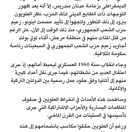
الديمقراطي بزعامة عدنان مندريس، إلاّ أنه بعد ظهور
التوجهات ذات الطابع الديني لذلك الحزب، نظر العلويون
ببرود إلى ذلك التطور واتجهوا إلى تأييد عصمت اينونو، زعيم
حزب الشعب الجمهوري، منذ ذلك الوقت إلى الآن، على الرغم
من قتل المئات منهم في منطقة مرعش، أثناء تولي بولند
أجاويد زعيم حزب الشعب الجمهوري في السبعينات رئاسة
حكومة ائتلافية.
وجاء انقلاب سنة 1960 العسكري ليحبط آمالهم، إذ جرى
اعتقال العديد من نشطائهم، فيما جرى نقل أعداد كبيرة
منهم إلى ألمانيا وفق عقود عمل رسمية بين الدولتين التركية
والألمانية.
وساهمت هذه الأحداث في انخراط العلويين في صفوف
المنظمات اليسارية والأحزاب الاشتراكية التي جرى
تأسيسها في الستينات من القرن الماضي.
ورغم أن العلويين حققوا مكاسب بانضمامهم إلى هذه