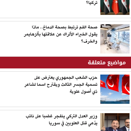
تركيا؟
صحة الفم ترتبط بصحة الدماغ.. ماذا
يقول الخبراء الأتراك عن علاقتها بألزهايمر
والخرف؟
مواضيع متعلقة
حزب الشعب الجمهوري يعترض على
تسمية الجسر الثالث ويقترح اسما لشاعر
ذي أصول علوية
وزير العدل التركي ينفجر غضبا على نائب
يدّعي قتل العلويين في سوريا