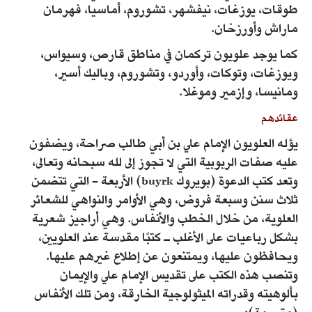
طوقات، يوزغات، نيفشهر، تشوروم، أماسيا، فهرمان
ماراش وأورزخان.
كما يوجد علويون تركمان في مناطق قارص، وسيواس،
ويوزغات، وتوكات، وأوردو، وتشوروم، وباليك أسير،
ومانيسا، وإزمير وموغلا.
عقائدهم
يؤله العلويون الإمام علي بن أبي طالب صراحة، ويضفون
عليه صفات الربوبية التي لا تجوز إلى لله سبحانه وتعالى،
وتعد كتب الدعوة (بويروك buyrk) الأربعة - التي تتضمن
ثلاث سنن وسبعة فروض، وهي الأوامر والنواهي للشعائر
العلوية، من خلال الخطب والأنفاس. وهي أراجيز شعرية
بشكل رباعيات على الأغلب ـ كتبًا مقدسة عند العلويين،
ويحافظون عليها، ويمتنعون عن إطلاع غيرهم عليها.
وتنصب هذه الكتب على تقديس الإمام علي والإيمان
بألوهيته وقدراته الميثولوجية الخارقة، ومن تلك الأنفاس