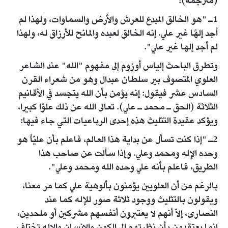
(مترجمة):
1ـ "هو الخالق المبدع للعرش والأرض والسماوات، ولهذا لم
أجد إلهًا غير علي. إنه الخالق لعبده والمانح للأرزاق له، ولهذا
لم أجد إلها غير علي".
وتطرق الباحث إلياس أوزوم إلى مفهوم "الله" عند الشاعر
العلوي المتصوف بير سلطان عبدال وهو من شعراء القرن
السادس عشر فيقول: إنه يؤمن بأن الله يتجسد في الأقانيم
الثلاثة (الحق ـ محمد ـ علي). تعالى الله عن ذلك علوّا كبيرا،
ويؤكد عقيدة التثليث هذه إحدى الرباعيات التي جاء فيها:
2ـ "إذا كنت تسأل عن بداية هذا العالم، فاعلم بأن عليّاً هو
وحده الإله ومحمد وعلي. وإذا سألت عن صاحب هذا
الطريق، فاعلم بأنه علي وحده الله ومحمد وعلي".
بالرغم من أن العلويين يؤمنون بألوهية علي كما مر معنا،
ويقولون بالتثليث ووجود ثلاثة صور للإله كما عند
النصارى، إلاّ أنهم لا يعتبرون أنفسهم مشركين أو ملحدين،
إنما يعتقدون بأن نظرتهم إلى الكون والإنسان والإله تختلف