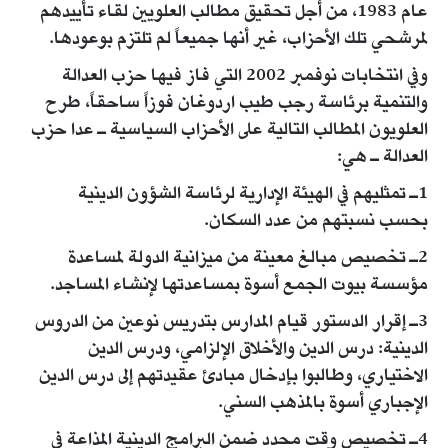
عام 1983، من أجل تحقيق مطالب العلويين لقاء تأييدهم
لمرشحي تلك الأحزاب، غير أنها جميعاً لم تلتزم بوعودها.
وفي انتخابات نوفمبر 2002 التي فاز فيها حزب العدالة
والتنمية برئاسة رجب طيب اردوغان فوزاً ساحقاً، طرح
العلويون المطالب التالية على الأحزاب السياسية ـ عدا حزب
العدالة ـ هي:
1ـ تمثليهم في الهيئة الإدارية لرئاسة الشؤون الدينية
بحسب نسبتهم من عدد السكان.
2ـ تخصيص مبالغ معينة من ميزانية الدولة لمساعدة
مؤسسة بيوت الجمع أسوة بمساعدتها لإنشاء المساجد.
3ـ إقرار الدستور قيام المدارس بتدريس نوعين من الدروس
الدينية: درس الدين والأخلاق الإلزامي، ودرس الدين
الاختياري، وطالبوا بإدخال مبادئ عقيدتهم إلى درس الدين
الإجباري أسوة بالمذهب السني.
4ـ تخصيص وقت محدد ضمن البرامج الدينية المذاعة في