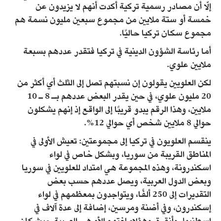
إلّا أن مصادر رسمية تركية أكدت أنهم لا يزيدون عن
خمسة أو ستة ملايين من مجموع سبعين مليون نسمة هم
مجموع سكان تركيا حاليًا.
أما رئاسة الشؤون الدينية في تركيا فتقدر عددهم بسبعة
ملايين علوي.
لكن العلويين يقولون إن نسبتهم تصل إلى الثلث أي أكثر من
20 مليون علوي، في حين يقدر البعض عددهم بـ 8 ـ 10
ملايين، وهذا الرقم يبدو قريبًا إلى الواقع إذ إنهم يشكلون
حوالي 8 ملايين شخص أي حوالي 12%.
ينقسم العلويون في تركيا إلى مجموعتين: تعيش الأولى في
المناطق القريبة من سوريا، وبشكل خاص في لواء
اسكندرونة، وهذه المجموعة هي امتداد للعلويين في سوريا
وبعض الدول العربية، ويصل عددهم حسب بعض
التقديرات إلى 250 ألفًا، ويتواجدون بمعظمهم في لواء
إسكندرون، وفي أضنة ومرسين، إضافة إلى عدة آلاف في