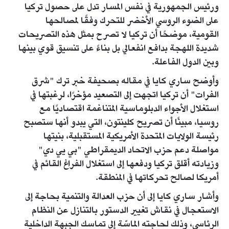
ورئيس الجمهورية في نفس المسار تدل على حصول تركيا
على الضوء الروسي الأخضر للتحرك وفقًا لمصالحها
القومية، موضحًا أن تركيا لا تصرح بمثل هذه التصريحات
شديدة اللهجة بدافع انفعالي بل بناءً على تنسيق قوي بينها
وبين الدول الفاعلة.
وأوضح ساري كايا في مقاله بصحيفة خبر ترك "شرق
الفرات" أن تركيا اتجهت إلى التصعيد مؤخرًا، لرغبتها في
استغلال الأجواء الدبلوماسية المتناغمة اقتصاديًا مع
روسيا، مبينًا أن تصريح كلينتون، التي يبدو أنها ستصبح
رئيسة الولايات المتحدة الأمريكية المستقبلية، بنيتها
مواصلة دعم حزب الاتحاد الديمقراطي "بي يي دي"
وزيادته أقلق تركيا ودفعها إلى استغلال الفراغ القائم في
أمريكا لصالح تحركاتها في المنطقة.
وأشار ساري كايا إلى أن حزب العدالة والتنمية بحاجة إلى
الاستعجال في نقاش تغيير الدستور بالتنازل عن النظام
الرئاسي، وذلك لحاجته الماسّة إلى تماسك الجبهة الداخلية