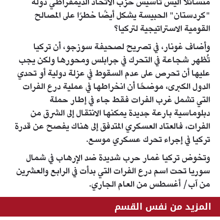
متسائلًا أليس تأسيس حزب الاتحاد الديمقراطي دولة
"كردستان" الحبيسة يشكل أيضًا خطرًا على المصالح
القومية الاستراتيجية لتركيا؟
وأضاف غونار، في تصريح لصحيفة سوزجو، أن تركيا
تُظهر شجاعة في التحرك في جرابلس ومحورها ولكن يجب
عليها أن تحرص على عدم السقوط في عزلة دولية أو تحدي
الدول الكبرى، موضحًا أن انخراطها في عملية درع الفرات
التي تشمل غرب الفرات فقط جاء في إطار حملة
دبلوماسية بارعة جديدة يمكنها الانتقال إلى الشرق من
الفرات، فالعتاد العسكري المتدفق إلى هناك يفصح عن قدرة
تركيا في إجراء تحرك عسكري موسع.
وتخوض تركيا غمار حرب شديدة ضد الإرهاب في شمال
سوريا تحت اسم درع الفرات التي بدأت في الرابع والعشرين
من آب/ أغسطس من العام الجاري.
المزيد من نفس القسم