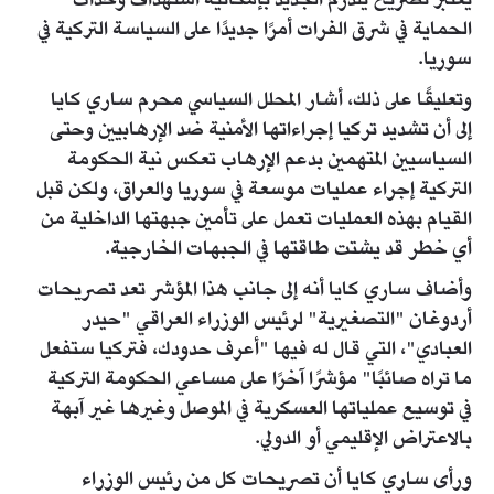
يعتبر تصريح يلدرم الجديد بإمكانية استهداف وحدات
الحماية في شرق الفرات أمرًا جديدًا على السياسة التركية في
سوريا.
وتعليقًا على ذلك، أشار المحلل السياسي محرم ساري كايا
إلى أن تشديد تركيا إجراءاتها الأمنية ضد الإرهابيين وحتى
السياسيين المتهمين بدعم الإرهاب تعكس نية الحكومة
التركية إجراء عمليات موسعة في سوريا والعراق، ولكن قبل
القيام بهذه العمليات تعمل على تأمين جبهتها الداخلية من
أي خطر قد يشتت طاقتها في الجبهات الخارجية.
وأضاف ساري كايا أنه إلى جانب هذا المؤشر تعد تصريحات
أردوغان "التصغيرية" لرئيس الوزراء العراقي "حيدر
العبادي"، التي قال له فيها "أعرف حدودك، فتركيا ستفعل
ما تراه صائبًا" مؤشرًا آخرًا على مساعي الحكومة التركية
في توسيع عملياتها العسكرية في الموصل وغيرها غير آبهة
بالاعتراض الإقليمي أو الدولي.
ورأى ساري كايا أن تصريحات كل من رئيس الوزراء