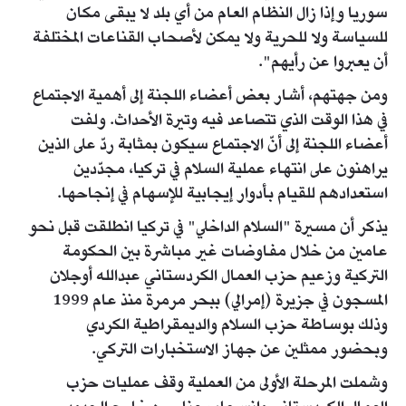
سوريا وإذا زال النظام العام من أي بلد لا يبقى مكان
للسياسة ولا للحرية ولا يمكن لأصحاب القناعات المختلفة
أن يعبروا عن رأيهم".
ومن جهتهم، أشار بعض أعضاء اللجنة إلى أهمية الاجتماع
في هذا الوقت الذي تتصاعد فيه وتيرة الأحداث. ولفت
أعضاء اللجنة إلى أنّ الاجتماع سيكون بمثابة ردّ على الذين
يراهنون على انتهاء عملية السلام في تركيا، مجدّدين
استعدادهم للقيام بأدوار إيجابية للإسهام في إنجاحها.
يذكر أن مسيرة "السلام الداخلي" في تركيا انطلقت قبل نحو
عامين من خلال مفاوضات غير مباشرة بين الحكومة
التركية وزعيم حزب العمال الكردستاني عبدالله أوجلان
المسجون في جزيرة (إمرالي) ببحر مرمرة منذ عام 1999
وذلك بوساطة حزب السلام والديمقراطية الكردي
وبحضور ممثلين عن جهاز الاستخبارات التركي.
وشملت المرحلة الأولى من العملية وقف عمليات حزب