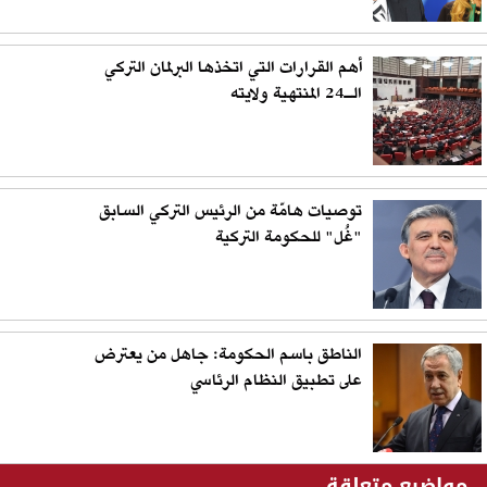
أهم القرارات التي اتخذها البرلمان التركي
الـ24 المنتهية ولايته
توصيات هامّة من الرئيس التركي السابق
"غُل" للحكومة التركية
الناطق باسم الحكومة: جاهل من يعترض
على تطبيق النظام الرئاسي
مواضيع متعلقة