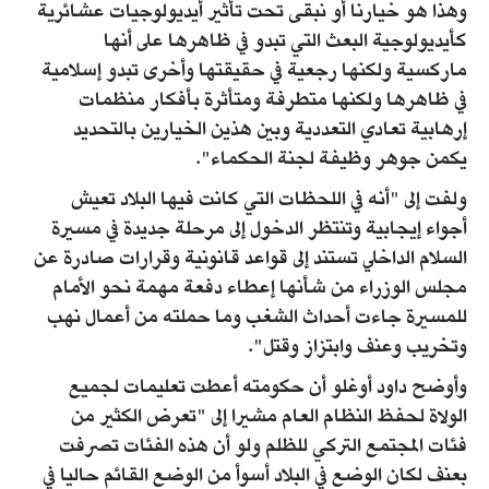
وهذا هو خيارنا أو نبقى تحت تأثير أيديولوجيات عشائرية
كأيديولوجية البعث التي تبدو في ظاهرها على أنها
ماركسية ولكنها رجعية في حقيقتها وأخرى تبدو إسلامية
في ظاهرها ولكنها متطرفة ومتأثرة بأفكار منظمات
إرهابية تعادي التعددية وبين هذين الخيارين بالتحديد
يكمن جوهر وظيفة لجنة الحكماء".
ولفت إلى "أنه في اللحظات التي كانت فيها البلاد تعيش
أجواء إيجابية وتنتظر الدخول إلى مرحلة جديدة في مسيرة
السلام الداخلي تستند إلى قواعد قانونية وقرارات صادرة عن
مجلس الوزراء من شأنها إعطاء دفعة مهمة نحو الأمام
للمسيرة جاءت أحداث الشغب وما حملته من أعمال نهب
وتخريب وعنف وابتزاز وقتل".
وأوضح داود أوغلو أن حكومته أعطت تعليمات لجميع
الولاة لحفظ النظام العام مشيرا إلى "تعرض الكثير من
فئات المجتمع التركي للظلم ولو أن هذه الفئات تصرفت
بعنف لكان الوضع في البلاد أسوأ من الوضع القائم حاليا في