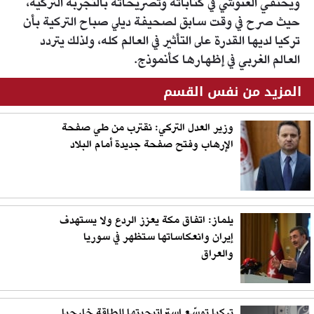
ويحتفي الغنوشي في كتاباته وتصريحاته بالتجربة التركية،
حيث صرح في وقت سابق لصحيفة ديلي صباح التركية بأن
تركيا لديها القدرة على التأثير في العالم كله، ولذلك يتردد
العالم الغربي في إظهارها كأنموذج.
المزيد من نفس القسم
وزير العدل التركي: نقترب من طي صفحة
الإرهاب وفتح صفحة جديدة أمام البلاد
يلماز: اتفاق مكة يعزز الردع ولا يستهدف
إيران وانعكاساتها ستظهر في سوريا
والعراق
تركيا توسّع استراتيجيتها للطاقة خارجيا