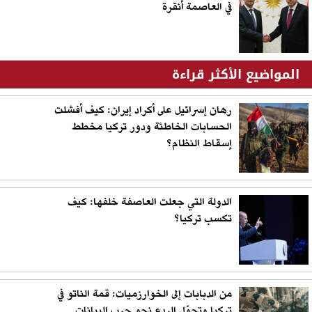
في العاصمة أنقرة
المواضيع الأكثر قراءة
رهان إسرائيل على أكراد إيران: كيف أفشلت
الحسابات الخاطئة ودور تركيا مخطط
إسقاط النظام؟
الدولة التي جعلت العاصفة خلفها: كيف
تكسب تركيا؟
من الدبابات إلى الخوارزميات: قمة الناتو في
تركيا وتحوّل الردع نحو حرب البيانات