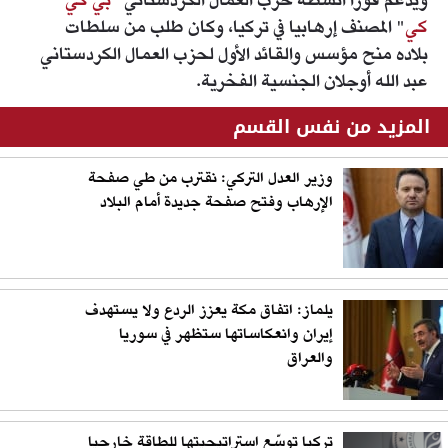
ويدعم فوزا أنشطة حزب العمال الكردستاني "
بي كي
كي
" المصنف إرهابيا في تركيا، وكان طلب من سلطات
بلاده منح مؤسس والقائد الأول لحزب العمال الكردستاني
عبد الله أوجلان الجنسية الفخرية.
المزيد من نفس القسم
وزير العدل التركي: نقترب من طي صفحة
الإرهاب وفتح صفحة جديدة أمام البلاد
يلماز: اتفاق مكة يعزز الردع ولا يستهدف
إيران وانعكاساتها ستظهر في سوريا
والعراق
تركيا توسّع استراتيجيتها للطاقة خارجيا