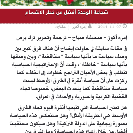
شجاعة الوحدة أفضل من خطر الانقسام
2014-11-07
إمره أكوز
مقالات
إمره أكوز - صحيفة صباح – ترجمة وتحرير ترك برس
في مقالة سابقة لي حاولت إيضاح أنّ هناك فرق كبير بين
وصف سياسة ما بأنها سياسة "متناقضة"، وبين وصفها
بأنها سياسة "خاطئة"، وقلت أنّ الإستراتيجية السياسية
تتطلب في بعض الأحيان التراجع خطوات إلى الخلف، كما
ركزت على أنّ سياسة أنقرة في الشرق الأوسط ليست
سياسة متناقضة كما يتحدث البعض، خصوصا تجاه
القضية الكردية والسورية والأحداث في العراق.
هل تعتبر السياسة التي تتبعها أنقرة اليوم تجاه الشرق
الأوسط هي الطريقة الأمثل؟ وهل ستنعكس هذه السياسة
بصورة إيجابية على الدولة التركية؟ وهل سيكون مستقبلنا
أفضل من خلال إتباع هذه السياسة؟ وما الفرق بين