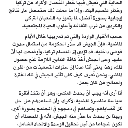
الحالية التي نعيش فيها خطر انفصال الأكراد عن تركيا
وخطر تقسيم البلاد، وإذا ما عملت ذلك ستحصل على نتائج
إيجابية بصورة أفضل، لما يتميز به الشعبان التركي
والكردي من قرب الثقافة وأسلوب الحياة المجتمعية.
حسب الأخبار الواردة والتي تم تسريبها خلال الأيام
الماضية، فإنّ الجيش قد حذر الحكومة من احتمال حدوث
فوضى داخلية، قد تؤدي إلى انقسام تركيا، وأوضحت لها أنّ
عليها وعلى الجيش أخذ كافة التدابير اللازمة لمنع حصول
ذلك، وهذا يعني أننا عدنا إلى سنوات التسعينات من القرن
الماضي، ونحن نعرف كيف كان تأثير الجيش في تلك الفترة
ولصالح مَن كان يعمل.
أنا أرى أنه يجب أنْ يحدث العكس، وهو أنْ تتخذ أنقرة
سياسة مناصرة لقضية الأكراد، وأن تساعدهم على حل
كل قضاياهم، وتساهم في دمجهم في المجتمع بصورة أكبر،
وبهذا لن يحدث ما حذّر منه الجيش، لأنه في المحصلة، أن
تكون شجاعا من أجل تحقيق الوحدة والاتحاد الشامل،