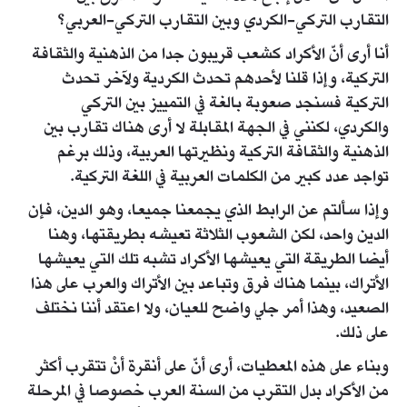
التقارب التركي-الكردي وبين التقارب التركي-العربي؟
أنا أرى أنّ الأكراد كشعب قريبون جدا من الذهنية والثقافة
التركية، وإذا قلنا لأحدهم تحدث الكردية ولآخر تحدث
التركية فسنجد صعوبة بالغة في التمييز بين التركي
والكردي، لكنني في الجهة المقابلة لا أرى هناك تقارب بين
الذهنية والثقافة التركية ونظيرتها العربية، وذلك برغم
تواجد عدد كبير من الكلمات العربية في اللغة التركية.
وإذا سألتم عن الرابط الذي يجمعنا جميعا، وهو الدين، فإن
الدين واحد، لكن الشعوب الثلاثة تعيشه بطريقتها، وهنا
أيضا الطريقة التي يعيشها الأكراد تشبه تلك التي يعيشها
الأتراك، بينما هناك فرق وتباعد بين الأتراك والعرب على هذا
الصعيد، وهذا أمر جلي واضح للعيان، ولا اعتقد أننا نختلف
على ذلك.
وبناء على هذه المعطيات، أرى أنّ على أنقرة أنْ تتقرب أكثر
من الأكراد بدل التقرب من السنة العرب خصوصا في المرحلة