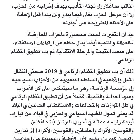
النائب صاغلار إلى لجنة التأديب بهدف إخراجه من الحزب،
إلا أن مرجل الحزب يغلي فيما يبدو ولن يهدأ قبل الإجابة
على الأسئلة المطروحة على أجندته.
بيد أن المتغيرات ليست محصورة بأحزاب المعارضة،
فالعدالة والتنمية أيضاً ينال حظه من ارتدادات الاستفتاء،
على صعيد النتيجة والمرحلة الانتقالية ثم بدء تطبيق النظام
الرئاسي.
ذلك أن بدء تطبيق النظام الرئاسي في 2019 سيعني انتقال
الثقل والأهمية في السلطة التنفيذية من الأحزاب السياسية
إلى مؤسسة الرئاسة، وهو ما سينعكس على كل الأحزاب
ومنها العدالة والتنمية. فضلاً عن أن تطبيق النظام الرئاسي
في ظل التوازنات والتحالفات والاستقطاب الحاليين في البلاد
قد يعني تحول المشهد السياسي والحزبي في البلاد من تيارات
أربعة رئيسة ممثلة في أحزاب البرلمان (المحافظين
والقوميين الأتراك والعلمانين والقوميين الأكراد) إلى تيارين
رئيسين كبيرين، يضم الأول الأطياف اليمينية من إسلاميين