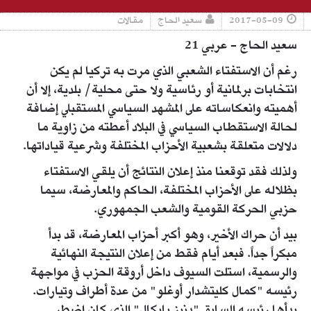
2017-05-09
سعيد الحاج
مقالات
سعيد الحاج - عربي 21
رغم أن الاستفتاء الشعبي الذي مرت به تركيا لم يكن
انتخابات برلمانية أو رئاسية ولا حتى محلية/ بلدية، إلا أن
أهميته وانعكاساته على المشهد السياسي المستقبلي إضافة
لحالة الاستقطاب السياسي في البلاد أعطته من زاوية ما
دلالات متعلقة بشعبية الأحزاب المختلفة وشرعية قياداتها.
ولذلك فقد توقعنا منذ إعلان النتائج أن يلقي الاستفتاء
بظلاله على الأحزاب المختلفة، الحاكم والمعارضة، سيما
حزبي الحركة القومية والشعب الجمهوري.
بيد أن حراك الأخير، وهو أكبر أحزاب المعارضة، قد بدأ
مبكراً جداً. فبعد أيام فقط من إعلان النتيجة النهائية
والرسمية، استلت السيوف داخل أروقة الحزب في مواجهة
رئيسه "كمال كليتشدار أوغلو" من عدة أطراف وتيارات.
بدأها رئيسه السابق "دنيز بايكال" الذي كان اضطر