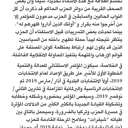
تحسم العلاقة مع هذه الأسماء تحديداً، سيما وأن بعض
الصحف القريبة من دوائر الحزب الحاكم قد ذكرت أن كل
النواب الحاليين والسابقين في الحزب مدعوون للمؤتمر إلا
من أخرجوا منه بقرار و"أولئك الذين أداروا ظهرهم له".
بينما تحدثت بعض التسريبات قبيل الاستفتاء أن الحزب
ينتظر نتيجته ليبدأ حملة تطهير داخله من السياسيين
الذين قد يكون لهم ارتباط بمنظمة كولن المصنفة على
قوائم الإرهاب والمتهمة بتنفيذ المحاولة الانقلابية الفاشلة.
في الخلاصة، سيكون المؤتمر الاستثنائي للعدالة والتنمية
الخطوة الأولى للأخير على طريق الإعداد لعام الانتخابات
2019، أولاً الانتخابات البلدية في آذار/مارس 2019 ثم
الانتخابات الرئاسية والبرلمانية المتزامنة في تشرين الثاني/
نوفمبر 2019. وسيغص المؤتمر بحضوره وشكله وخطابه
وتشكيلة القيادة الجديدة بالكثير الكثير من الدلالات المؤثرة
في مسيرة الحزب وتركيا بالضرورة، وسيحمل بالتالي بين
طياته "شيفرات" وملامح المرحلة القادمة للحزب
(وتركيا) بقيادة اردوغان حتى نهاية 2019 أي سريان