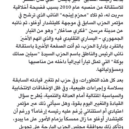
للاستقالة من منصبه عام 2010 بسبب فضيحة أخلاقية
سربت له، ثم تلاه "محرّم إينجه" النائب الذي ترشح في
مؤتمر الحزب السابق في موجهة كليتشدار أوغلو، ثم نائبه
عن مدينة مرسين "فكري صاغلار" وهو من التيار
الجمهوري - اليساري التقليدي فيه والذي اتهم الأخيرَ
بالتفرد بإدارة الحزب، ثم أتت الصفعة الأخيرة باستقالة
نائب الرئيس والناطق باسم الحزب السيدة "سيلين صائك
بوكة" التي تمثل تياراً ليبرالياً داخله من مناصبها
ومسؤولياتها.
بعد كل هذه التطورات، وفي حزب لم تتغير قيادته السابقة
بسلاسة وإجراءات طبيعية، وفي ظل الإخفاقات الانتخابية
والسياسية المتتالية أمام العدالة والتنمية، يُطرح سؤال
القيادة والتغيير اليوم بقوة، وهل سيأتي ذلك عبر مؤتمر
اعتيادي أم استثنائي يُرغم عليه رئيسه إرغاماً؟ ورغم أن
كليتشدار أوغلو ما زال ممسكاً بزمام الأمور على ما يبدو،
وتأكد ذلك بموافقة مجلس الحزب البارحة على تحويل