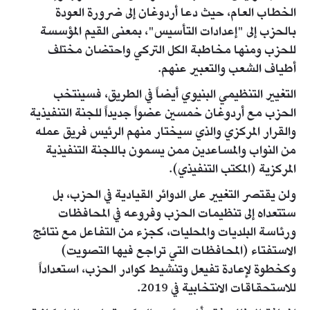
الخطاب العام، حيث دعا أردوغان إلى ضرورة العودة
بالحزب إلى "إعدادات التأسيس"، بمعنى القيم المؤسسة
للحزب ومنها مخاطبة الكل التركي واحتضان مختلف
أطياف الشعب والتعبير عنهم.
التغيير التنظيمي البنيوي أيضاً في الطريق، فسينتخب
الحزب مع أردوغان خمسين عضواً جديداً للجنة التنفيذية
والقرار المركزي والذي سيختار منهم الرئيس فريق عمله
من النواب والمساعدين ممن يسمون باللجنة التنفيذية
المركزية (المكتب التنفيذي).
ولن يقتصر التغيير على الدوائر القيادية في الحزب، بل
ستتعداه إلى تنظيمات الحزب وفروعه في المحافظات
ورئاسة البلديات والمحليات، كجزء من التفاعل مع نتائج
الاستفتاء (المحافظات التي تراجع فيها التصويت)
وكخطوة لإعادة تفيعل وتنشيط كوادر الحزب، استعداداً
للاستحقاقات الانتخابية في 2019.