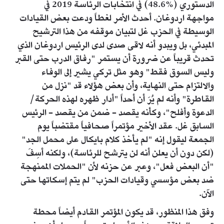
الدستوري (%48.6) في انتخابات الرئاسة 2019 في
مواجهة اردوغان. أحدث الأمر لغطاً ودعت بعض القيادات
الوسيطة في الحزب غل لتبيان موقفه من هذا الترشيح
المبدئي، بل ويبدو أنه لاقى صدى لدى الرئيس اردوغان الذي
تحدث قريباً عن ضرورة أن يستمر "رفاق الدرب حتى القبر
وليس السوق فقط" وهو مثل تركي يشير إلى الوفاء
والالتزام حتى النهاية، وأن بعض هؤلاء قد "نزل من
القاطرة" وأنه لم يُرَ أن أحداً "أدار ظهره لهذه الحركة/
الدعوة وأفلح"، وكأنه يقصد - ضمن من يقصد - الرئيس
السابق غل. عقد الأخير مؤتمراً صحافياً مقتضباً يوم
الجمعة ليقول إنه "لم يأخذ كلام بايكال على محمل الجد"
(لكن دون أن يعلن أنه لن يترشح للرئاسة)، ولكنه أسِفَ
"أن البعض فعل"، وعبر عن حزنه لأن "الحملات الممنهجة
ضد بعض مؤسسي وقيادات الحزب" لم يتم إسكاتها حتى
الآن.
وفق هذا المنظور، قد يكون المؤتمر القادم أيضاً محطة