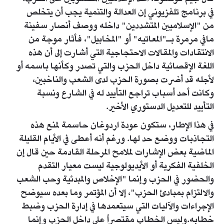
في برنامج تلفزيوني إن العدالة والتنمية يجب أن يتخلص
من "الإسلاميين المتشددين" داخله ووصف أنصار سفينة
مافي مرمرة بـ"المعاتيه" أو "المخابيل"، فأثار موجة من
الانتقادات والمقالات الاحتجاجية التي أشارت إلى أن هذه
اللغة الإقصائية داخل الحزب والتي تصدر وكأنها باسمه أو
لأجله قد أضرت بصورة الحزب لدى الشعب والناخبين،
وكانت أحد أسباب تراجع التأييد له في الشارع ونسبة
التأييد للتعديل الدستوري الأخير.
في هذا الإطار، ستكون عودة اردوغان حاسمة لمنع هذه
التجاذبات ووضع حد لها. ورغم أنه أعطى في الأيام القليلة
الماضية بعض الإشارات لملامح المرحلة القادمة حين قال إن
الخلفية الفكرية أو الأيديولوجية ليست معيار التقدم
والحضور في الحزب وإنما "الإخلاص والمبدئية وحب الشعب
والالتزام بمبادئ الحزب"، إلا أن المؤتمر وما بعده سيوضح
الإجراءات والآليات التي سيتعمدها في إدارة الحزب وضبط
خطابه.وليس الخطاب مقتصراً على داخل الحزب وإنما