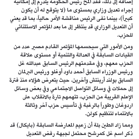
إضافة إلى ذلك، فقد ألمح رئيس الحكومة يلدرم إلى إمكانية
إجراء تعديل وزاري بمستوى ما (لا يتوقع له أن يكون
كبيراً)، بينما نفى الرئيس مناقشة الأمر حالياً، بما قد يعني
أن التعديل الوزاري قد ينتظر إلى ما بعد المؤتمر الاستثنائي
للحزب.
ومن الأمور التي سيحسمها المؤتمر القادم مصير عدد من
القيادات السابقة في العدالة والتنمية أو مستوى علاقة
الحزب معهم، وفي مقدمتهم الرئيس السابق عبدالله غل
ورئيس الوزراء السابق أحمد داود أوغلو ورئيس البرلمان
السابق بولند أرينتش وآخرين. حيث يتعرض هؤلاء منذ فترة
إلى حملات في وسائل التواصل الاجتماعي وفي بعض وسائل
الإعلم القريبة من الحزب، تتهمهم تارة بالانقلاب على
اردوغان وطوراً بالرغبة في تأسيس حزب آخر وثالثة
بالانتماء لتنظيم كولن.
ومما زاد الطين بلة أن زعيم المعارضة السابقة (بايكال) قد
ذكر اسم غل كمرشح محتمل لجبهة رفض التعديل