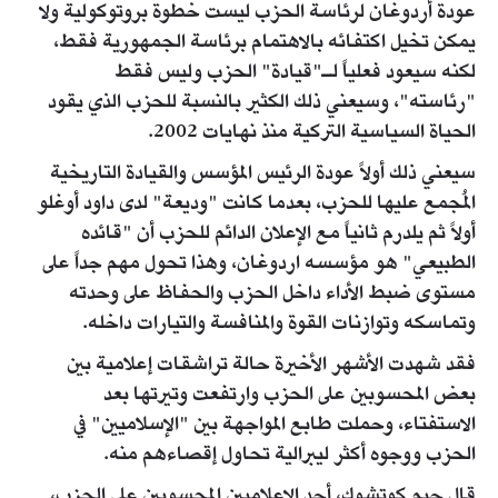
عودة أردوغان لرئاسة الحزب ليست خطوة بروتوكولية ولا
يمكن تخيل اكتفائه بالاهتمام برئاسة الجمهورية فقط،
لكنه سيعود فعلياً لـ"قيادة" الحزب وليس فقط
"رئاسته"، وسيعني ذلك الكثير بالنسبة للحزب الذي يقود
الحياة السياسية التركية منذ نهايات 2002.
سيعني ذلك أولاً عودة الرئيس المؤسس والقيادة التاريخية
المُجمع عليها للحزب، بعدما كانت "وديعة" لدى داود أوغلو
أولاً ثم يلدرم ثانياً مع الإعلان الدائم للحزب أن "قائده
الطبيعي" هو مؤسسه اردوغان، وهذا تحول مهم جداً على
مستوى ضبط الأداء داخل الحزب والحفاظ على وحدته
وتماسكه وتوازنات القوة والمنافسة والتيارات داخله.
فقد شهدت الأشهر الأخيرة حالة تراشقات إعلامية بين
بعض المحسوبين على الحزب وارتفعت وتيرتها بعد
الاستفتاء، وحملت طابع المواجهة بين "الإسلاميين" في
الحزب ووجوه أكثر ليبرالية تحاول إقصاءهم منه.
قال جيم كوتشوك، أحد الإعلاميين المحسوبين على الحزب،