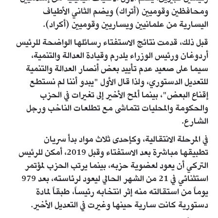
ومحافظين وقوميين (أتراك) ويضم الثاني الأطياف
اليسارية من علمانيين ويساريين وقوميين (أكراد).
قبل ذلك، قدمت نتائج الاستفتاء رسائلها الواضحة للرئيس
أردوغان ورئيس الوزراء يلدرم وقيادة العدالة والتنمية،
سيما على صعيد عدم تأييد بعض أنصار العدالة والتنمية
للتعديل الدستوري، ولذا قال الأول "يبدو أننا لم نستطع
إقناع البعض"، بينما ألمح الأخير إلى تغيرات في الحزب
والحكومة والمحليات تتماشى مع تطلعات الناخب ورجل
الشارع.
في المرحلة الانتقالية، وكإحدى ثلاث مواد بدأ سريان
تطبيقها مباشرة بعد الاستفتاء وقبل 2019، أمكن للرئيس
التركي أن يعود لعضوية حزبه، بينما يرتب الحزب لمؤتمر
استثنائي في 21 من الشهر الحالي ليعود لرئاسته، بعد 979
يوماً من استقالته منه إثر انتخابه رئيساً، طبقاً لمادة
دستورية كانت سارية حينها وغيرت في التعديل الأخير.